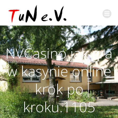
NVCasino jak gra
w kasynie online
krok po
kroku.1105