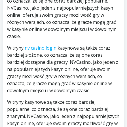
co oznacza, że są one coraz bardziej popularne.
NVCasino, jako jeden z najpopularniejszych kasyn
online, oferuje swoim graczy możliwość gry w
różnych wersjach, co oznacza, że gracze mogą grać
w kasynie online w dowolnym miejscu i w dowolnym
czasie.
Witryny
nv casino login
kasynowe są także coraz
bardziej złożone, co oznacza, że są one coraz
bardziej dostępne dla graczy. NVCasino, jako jeden z
najpopularniejszych kasyn online, oferuje swoim
graczy możliwość gry w różnych wersjach, co
oznacza, że gracze mogą grać w kasynie online w
dowolnym miejscu i w dowolnym czasie.
Witryny kasynowe są także coraz bardziej
popularne, co oznacza, że są one coraz bardziej
znanymi. NVCasino, jako jeden z najpopularniejszych
kasyn online, oferuje swoim graczy możliwość gry w