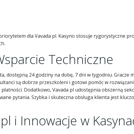
priorytetem dla Vavada pl. Kasyno stosuje rygorystyczne pr
ch.
 Wsparcie Techniczne
nta, dostępną 24 godziny na dobę, 7 dni w tygodniu. Gracze
nsultanci są dobrze przeszkoleni i gotowi pomóc w rozwiąza
płatności. Dodatkowo, Vavada pl udostępnia obszerną sekcj
wane pytania. Szybka i skuteczna obsługa klienta jest kluc
 pl i Innowacje w Kasyn