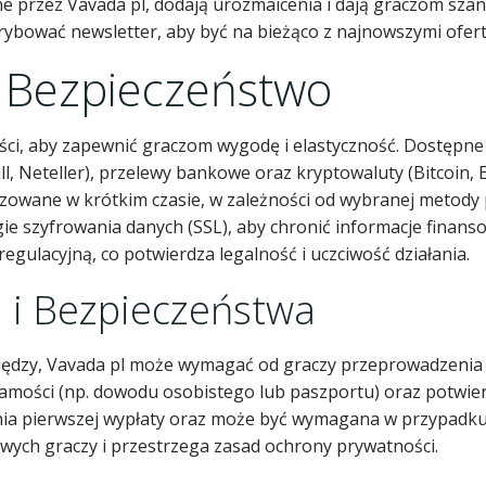
 przez Vavada pl, dodają urozmaicenia i dają graczom sza
rybować newsletter, aby być na bieżąco z najnowszymi ofert
i Bezpieczeństwo
ości, aby zapewnić graczom wygodę i elastyczność. Dostępn
ill, Neteller), przelewy bankowe oraz kryptowaluty (Bitcoin,
zowane w krótkim czasie, w zależności od wybranej metody 
gie szyfrowania danych (SSL), aby chronić informacje finan
egulacyjną, co potwierdza legalność i uczciwość działania.
i i Bezpieczeństwa
iędzy, Vavada pl może wymagać od graczy przeprowadzenia p
samości (np. dowodu osobistego lub paszportu) oraz potwie
ania pierwszej wypłaty oraz może być wymagana w przypadk
ych graczy i przestrzega zasad ochrony prywatności.