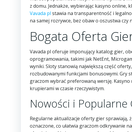
z domu. Jednakże, wybierając kasyno online, k
Vavada pl
stawia na transparentność i legalno
na samej rozrywce, bez obaw o oszustwa czy n
Bogata Oferta Gie
Vavada pl oferuje imponujący katalog gier, o
oprogramowania, takimi jak NetEnt, Microgamin
wyniki. Sloty stanowią największą część ofer
rozbudowanymi funkcjami bonusowymi. Gry stoło
graczom wybrać preferowaną wersję. Kasyno n
krupierami w czasie rzeczywistym.
Nowości i Popularne 
Regularne aktualizacje oferty gier sprawiają,
oznaczone, co ułatwia graczom odkrywanie na