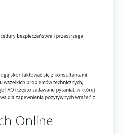
ocedury bezpieczeństwa i przestrzega
 mogą skontaktować się z konsultantami
niu wszelkich problemów technicznych,
ę FAQ (często zadawane pytania), w której
zowa dla zapewnienia pozytywnych wrażeń z
ach Online