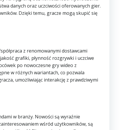
ństwa danych oraz uczciwości oferowanych gier.
owników. Dzięki temu, gracze mogą skupić się
h. Współpraca z renomowanymi dostawcami
akość grafiki, płynność rozgrywki i uczciwe
 owocówek po nowoczesne gry wideo z
tępne w różnych wariantach, co pozwala
acza, umożliwiając interakcję z prawdziwymi
endami w branży. Nowości są wyraźnie
m zainteresowaniem wśród użytkowników, są