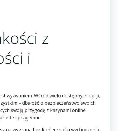
kości z
ści i
jest wyzwaniem. Wśród wielu dostępnych opcji,
wszystkim – dbałość o bezpieczeństwo swoich
cych swoją przygodę z kasynami online.
proste i przyjemne.
nsy na wygraną bez konieczności wychodzenia