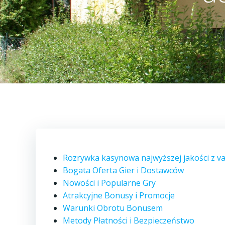
Rozrywka kasynowa najwyższej jakości z va
Bogata Oferta Gier i Dostawców
Nowości i Popularne Gry
Atrakcyjne Bonusy i Promocje
Warunki Obrotu Bonusem
Metody Płatności i Bezpieczeństwo