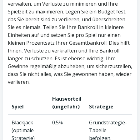
verwalten, um Verluste zu minimieren und Ihre
Spielzeit zu maximieren. Legen Sie ein Budget fest,
das Sie bereit sind zu verlieren, und überschreiten
Sie es niemals. Teilen Sie Ihre Bankroll in kleinere
Einheiten auf und setzen Sie pro Spiel nur einen
kleinen Prozentsatz Ihrer Gesamtbankroll. Dies hilft
Ihnen, Verluste zu verkraften und Ihre Bankroll
länger zu schützen. Es ist ebenso wichtig, Ihre
Gewinne regelmäßig abzuheben, um sicherzustellen,
dass Sie nicht alles, was Sie gewonnen haben, wieder
verlieren.
Hausvorteil
Spiel
(ungefähr)
Strategie
Blackjack
0.5%
Grundstrategie-
(optimale
Tabelle
Strategie)
befolgen,