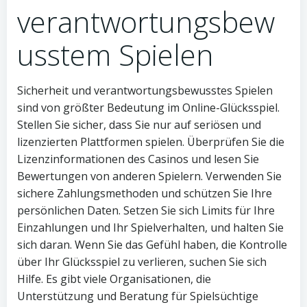
verantwortungsbew
usstem Spielen
Sicherheit und verantwortungsbewusstes Spielen
sind von größter Bedeutung im Online-Glücksspiel.
Stellen Sie sicher, dass Sie nur auf seriösen und
lizenzierten Plattformen spielen. Überprüfen Sie die
Lizenzinformationen des Casinos und lesen Sie
Bewertungen von anderen Spielern. Verwenden Sie
sichere Zahlungsmethoden und schützen Sie Ihre
persönlichen Daten. Setzen Sie sich Limits für Ihre
Einzahlungen und Ihr Spielverhalten, und halten Sie
sich daran. Wenn Sie das Gefühl haben, die Kontrolle
über Ihr Glücksspiel zu verlieren, suchen Sie sich
Hilfe. Es gibt viele Organisationen, die
Unterstützung und Beratung für Spielsüchtige