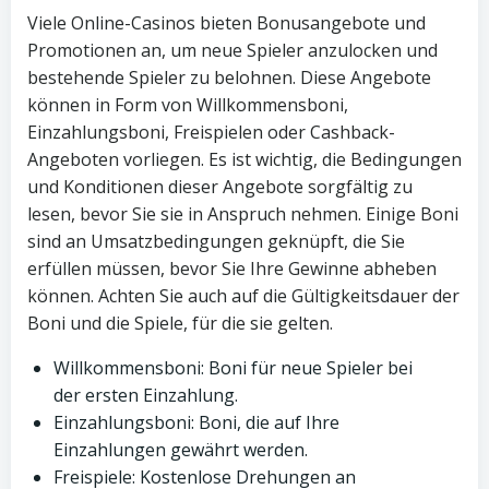
Viele Online-Casinos bieten Bonusangebote und
Promotionen an, um neue Spieler anzulocken und
bestehende Spieler zu belohnen. Diese Angebote
können in Form von Willkommensboni,
Einzahlungsboni, Freispielen oder Cashback-
Angeboten vorliegen. Es ist wichtig, die Bedingungen
und Konditionen dieser Angebote sorgfältig zu
lesen, bevor Sie sie in Anspruch nehmen. Einige Boni
sind an Umsatzbedingungen geknüpft, die Sie
erfüllen müssen, bevor Sie Ihre Gewinne abheben
können. Achten Sie auch auf die Gültigkeitsdauer der
Boni und die Spiele, für die sie gelten.
Willkommensboni: Boni für neue Spieler bei
der ersten Einzahlung.
Einzahlungsboni: Boni, die auf Ihre
Einzahlungen gewährt werden.
Freispiele: Kostenlose Drehungen an