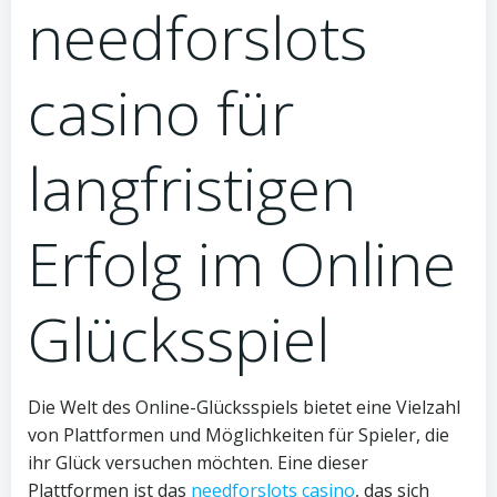
needforslots
casino für
langfristigen
Erfolg im Online
Glücksspiel
Die Welt des Online-Glücksspiels bietet eine Vielzahl
von Plattformen und Möglichkeiten für Spieler, die
ihr Glück versuchen möchten. Eine dieser
Plattformen ist das
needforslots casino
, das sich