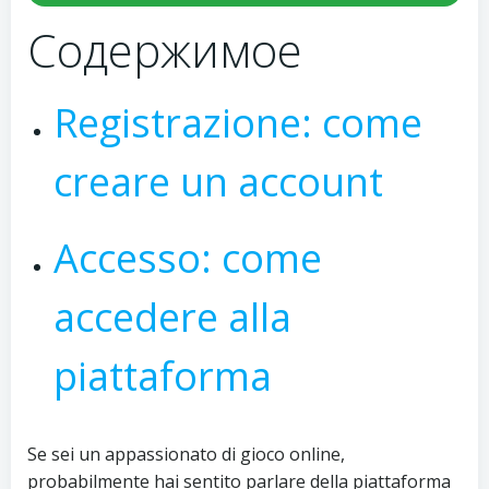
Содержимое
Registrazione: come
creare un account
Accesso: come
accedere alla
piattaforma
Se sei un appassionato di gioco online,
probabilmente hai sentito parlare della piattaforma