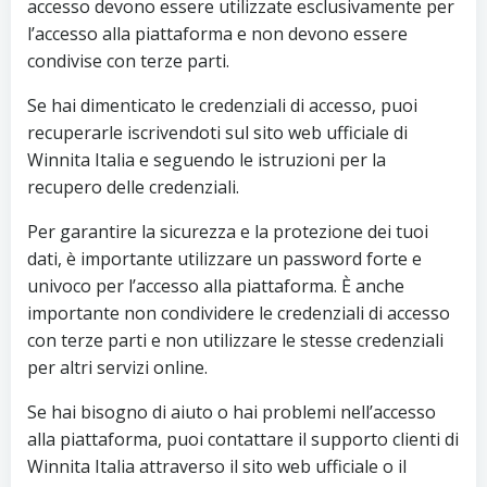
accesso devono essere utilizzate esclusivamente per
l’accesso alla piattaforma e non devono essere
condivise con terze parti.
Se hai dimenticato le credenziali di accesso, puoi
recuperarle iscrivendoti sul sito web ufficiale di
Winnita Italia e seguendo le istruzioni per la
recupero delle credenziali.
Per garantire la sicurezza e la protezione dei tuoi
dati, è importante utilizzare un password forte e
univoco per l’accesso alla piattaforma. È anche
importante non condividere le credenziali di accesso
con terze parti e non utilizzare le stesse credenziali
per altri servizi online.
Se hai bisogno di aiuto o hai problemi nell’accesso
alla piattaforma, puoi contattare il supporto clienti di
Winnita Italia attraverso il sito web ufficiale o il