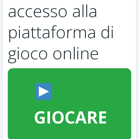
accesso alla
piattaforma di
gioco online
GIOCARE