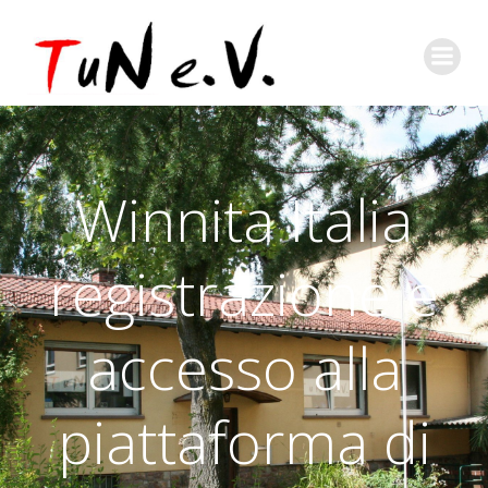
Winnita Italia
registrazione e
accesso alla
piattaforma di