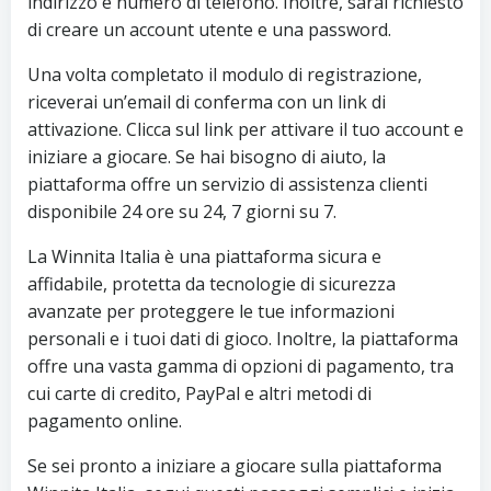
indirizzo e numero di telefono. Inoltre, sarai richiesto
di creare un account utente e una password.
Una volta completato il modulo di registrazione,
riceverai un’email di conferma con un link di
attivazione. Clicca sul link per attivare il tuo account e
iniziare a giocare. Se hai bisogno di aiuto, la
piattaforma offre un servizio di assistenza clienti
disponibile 24 ore su 24, 7 giorni su 7.
La Winnita Italia è una piattaforma sicura e
affidabile, protetta da tecnologie di sicurezza
avanzate per proteggere le tue informazioni
personali e i tuoi dati di gioco. Inoltre, la piattaforma
offre una vasta gamma di opzioni di pagamento, tra
cui carte di credito, PayPal e altri metodi di
pagamento online.
Se sei pronto a iniziare a giocare sulla piattaforma