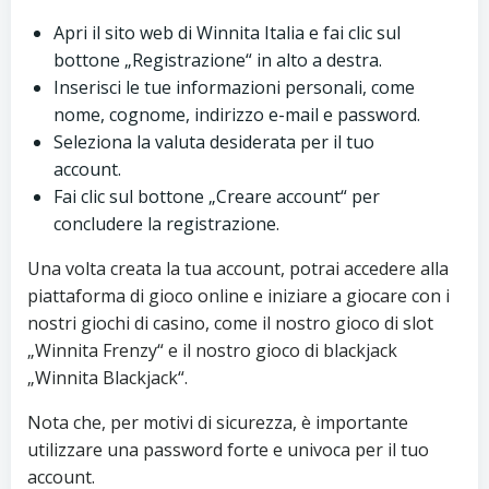
Apri il sito web di Winnita Italia e fai clic sul
bottone „Registrazione“ in alto a destra.
Inserisci le tue informazioni personali, come
nome, cognome, indirizzo e-mail e password.
Seleziona la valuta desiderata per il tuo
account.
Fai clic sul bottone „Creare account“ per
concludere la registrazione.
Una volta creata la tua account, potrai accedere alla
piattaforma di gioco online e iniziare a giocare con i
nostri giochi di casino, come il nostro gioco di slot
„Winnita Frenzy“ e il nostro gioco di blackjack
„Winnita Blackjack“.
Nota che, per motivi di sicurezza, è importante
utilizzare una password forte e univoca per il tuo
account.