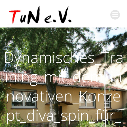
Dynamisches_Tra
ining_mit_dem_in
novativen_Konze
pt_diva_spin_für_