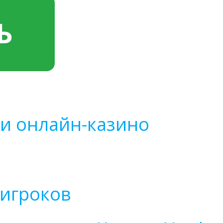
Ь
и онлайн-казино
 игроков