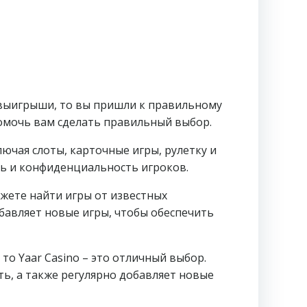
 выигрыши, то вы пришли к правильному
помочь вам сделать правильный выбор.
лючая слоты, карточные игры, рулетку и
ть и конфиденциальность игроков.
ожете найти игры от известных
добавляет новые игры, чтобы обеспечить
о Yaar Casino – это отличный выбор.
ь, а также регулярно добавляет новые