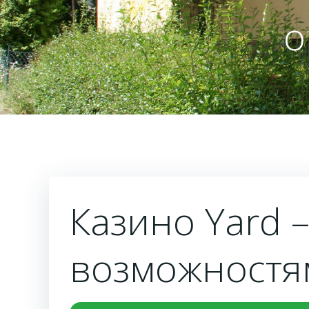
о
Казино Yard 
возможностя