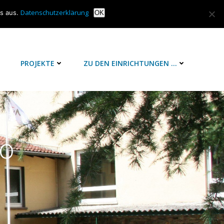
Datenschutzerklärung
is aus.
OK
T
PROJEKTE
ZU DEN EINRICHTUNGEN …
по