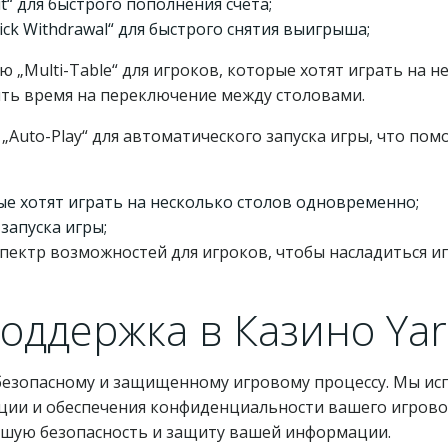
t“ для быстрого пополнения счета;
ck Withdrawal“ для быстрого снятия выигрыша;
ю „Multi-Table“ для игроков, которые хотят играть на 
ить время на переключение между столовами.
Auto-Play“ для автоматического запуска игры, что пом
рые хотят играть на несколько столов одновременно;
запуска игры;
спектр возможностей для игроков, чтобы насладиться и
оддержка в Казино Ya
 безопасному и защищенному игровому процессу. Мы ис
ии и обеспечения конфиденциальности вашего игровог
чшую безопасность и защиту вашей информации.