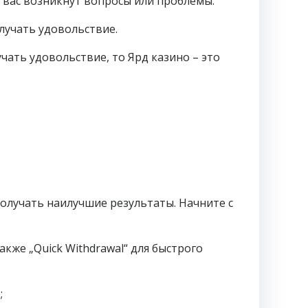
 вас возникнут вопросы или проблемы.
лучать удовольствие.
чать удовольствие, то Ярд казино – это
получать наилучшие результаты. Начните с
акже „Quick Withdrawal“ для быстрого
;