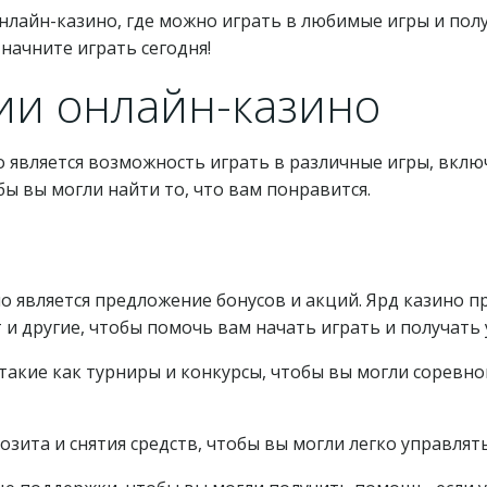
нлайн-казино, где можно играть в любимые игры и полу
начните играть сегодня!
ии онлайн-казино
является возможность играть в различные игры, включа
ы вы могли найти то, что вам понравится.
 является предложение бонусов и акций. Ярд казино пр
 и другие, чтобы помочь вам начать играть и получать
 такие как турниры и конкурсы, чтобы вы могли соревно
зита и снятия средств, чтобы вы могли легко управля