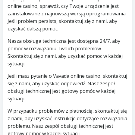
online casino, sprawdź, czy Twoje urządzenie jest
zainstalowane z najnowszą wersją oprogramowania.
Jeśli problem persists, skontaktuj się z nami, aby
uzyskać dalszą pomoc.
Nasza obsługa techniczna jest dostępna 24/7, aby
pomóc w rozwiązaniu Twoich problemów.
Skontaktuj się z nami, aby uzyskać pomoc w każdej
sytuacji.
Jeśli masz pytanie o Vavada online casino, skontaktuj
się z nami, aby uzyskać odpowiedź. Nasz zespół
obsługi technicznej jest gotowy pomóc w każdej
sytuacji.
W przypadku problemów z płatnością, skontaktuj się
z nami, aby uzyskać instrukcje dotyczące rozwiązania
problemu. Nasz zespół obsługi technicznej jest
gotowy pomóc w każdej sytuacji.