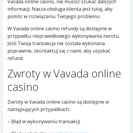
Vavada online casino, nie musisz szukać dalszych
informacji. Nasza obsługa klienta jest tutaj, aby
pomóc w rozwiązaniu Twojego problemu.
W Vavada online casino refundy są dostępne w
przypadku nieprawidłowego wykonywania zwrotu.
Jeśli Twoja transakcja nie została wykonana
poprawnie, skontaktuj się z nami, aby uzyskać
refund.
Zwroty w Vavada online
casino
Zwroty w Vavada online casino są dostępne w
następujących przypadkach:
– Błąd w wykonywaniu transakcji