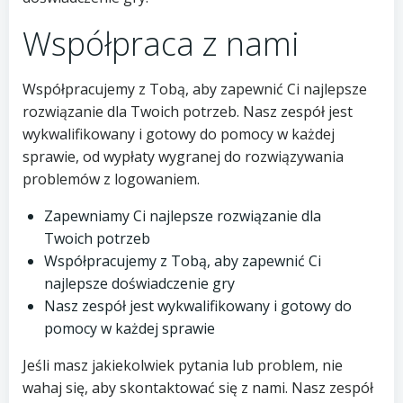
Współpraca z nami
Współpracujemy z Tobą, aby zapewnić Ci najlepsze
rozwiązanie dla Twoich potrzeb. Nasz zespół jest
wykwalifikowany i gotowy do pomocy w każdej
sprawie, od wypłaty wygranej do rozwiązywania
problemów z logowaniem.
Zapewniamy Ci najlepsze rozwiązanie dla
Twoich potrzeb
Współpracujemy z Tobą, aby zapewnić Ci
najlepsze doświadczenie gry
Nasz zespół jest wykwalifikowany i gotowy do
pomocy w każdej sprawie
Jeśli masz jakiekolwiek pytania lub problem, nie
wahaj się, aby skontaktować się z nami. Nasz zespół