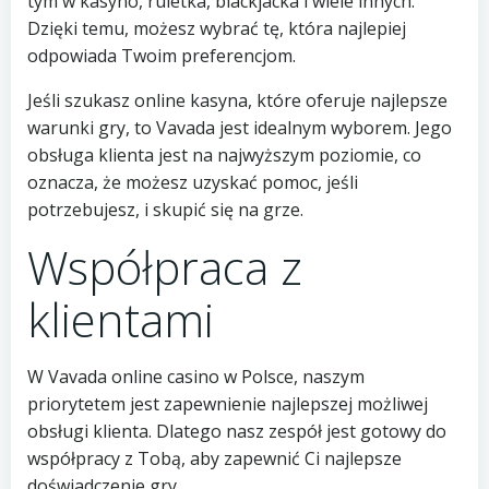
tym w kasyno, ruletka, blackjacka i wiele innych.
Dzięki temu, możesz wybrać tę, która najlepiej
odpowiada Twoim preferencjom.
Jeśli szukasz online kasyna, które oferuje najlepsze
warunki gry, to Vavada jest idealnym wyborem. Jego
obsługa klienta jest na najwyższym poziomie, co
oznacza, że możesz uzyskać pomoc, jeśli
potrzebujesz, i skupić się na grze.
Współpraca z
klientami
W Vavada online casino w Polsce, naszym
priorytetem jest zapewnienie najlepszej możliwej
obsługi klienta. Dlatego nasz zespół jest gotowy do
współpracy z Tobą, aby zapewnić Ci najlepsze
doświadczenie gry.