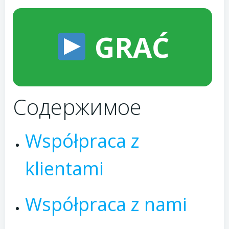
GRAĆ
Содержимое
Współpraca z
klientami
Współpraca z nami