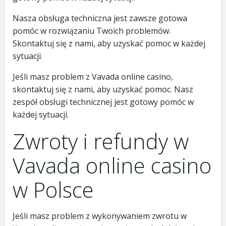
Nasza obsługa techniczna jest zawsze gotowa
pomóc w rozwiązaniu Twoich problemów.
Skontaktuj się z nami, aby uzyskać pomoc w każdej
sytuacji.
Jeśli masz problem z Vavada online casino,
skontaktuj się z nami, aby uzyskać pomoc. Nasz
zespół obsługi technicznej jest gotowy pomóc w
każdej sytuacji.
Zwroty i refundy w
Vavada online casino
w Polsce
Jeśli masz problem z wykonywaniem zwrotu w