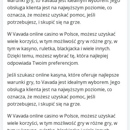
warunki gry, to Vavada jest idealnym wyborem. Jego
obsługa klienta jest na najwyższym poziomie, co
oznacza, że możesz uzyskać pomoc, jeśli
potrzebujesz, i skupić się na grze.
W Vavada online casino w Polsce, możesz uzyskać
wiele korzyści, w tym możliwość gry w różne gry, w
tym w kasyno, ruletka, blackjacka i wiele innych.
Dzięki temu, możesz wybrać tę, która najlepiej
odpowiada Twoim preferencjom.
Jeśli szukasz online kasyna, które oferuje najlepsze
warunki gry, to Vavada jest idealnym wyborem. Jego
obsługa klienta jest na najwyższym poziomie, co
oznacza, że możesz uzyskać pomoc, jeśli
potrzebujesz, i skupić się na grze.
W Vavada online casino w Polsce, możesz uzyskać
wiele korzyści, w tym możliwość gry w różne gry, w