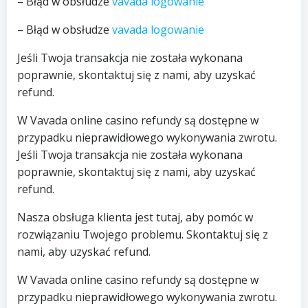
– Błąd w obsłudze
vavada logowanie
– Błąd w obsłudze
vavada logowanie
Jeśli Twoja transakcja nie została wykonana
poprawnie, skontaktuj się z nami, aby uzyskać
refund.
W Vavada online casino refundy są dostępne w
przypadku nieprawidłowego wykonywania zwrotu.
Jeśli Twoja transakcja nie została wykonana
poprawnie, skontaktuj się z nami, aby uzyskać
refund.
Nasza obsługa klienta jest tutaj, aby pomóc w
rozwiązaniu Twojego problemu. Skontaktuj się z
nami, aby uzyskać refund.
W Vavada online casino refundy są dostępne w
przypadku nieprawidłowego wykonywania zwrotu.