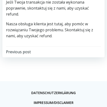
Jeśli Twoja transakcja nie została wykonana
poprawnie, skontaktuj się z nami, aby uzyskać
refund.
Nasza obsługa klienta jest tutaj, aby pomóc w
rozwiązaniu Twojego problemu. Skontaktuj się z
nami, aby uzyskać refund.
Previous post
DATENSCHUTZERKLÄRUNG
IMPRESSUM/DISCLAIMER