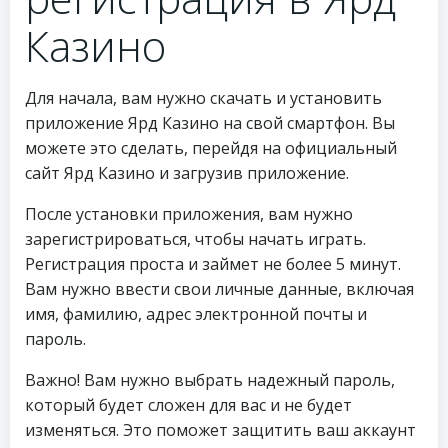
Казино
Для начала, вам нужно скачать и установить
приложение Ярд Казино на свой смартфон. Вы
можете это сделать, перейдя на официальный
сайт Ярд Казино и загрузив приложение.
После установки приложения, вам нужно
зарегистрироваться, чтобы начать играть.
Регистрация проста и займет не более 5 минут.
Вам нужно ввести свои личные данные, включая
имя, фамилию, адрес электронной почты и
пароль.
Важно! Вам нужно выбрать надежный пароль,
который будет сложен для вас и не будет
изменяться. Это поможет защитить ваш аккаунт