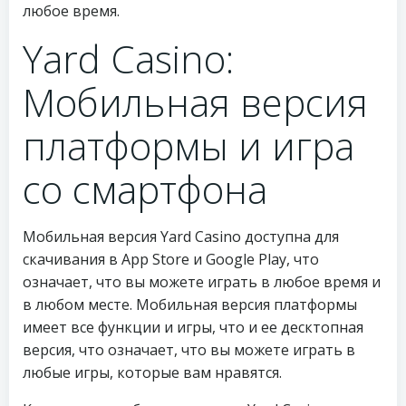
любое время.
Yard Casino:
Мобильная версия
платформы и игра
со смартфона
Мобильная версия Yard Casino доступна для
скачивания в App Store и Google Play, что
означает, что вы можете играть в любое время и
в любом месте. Мобильная версия платформы
имеет все функции и игры, что и ее десктопная
версия, что означает, что вы можете играть в
любые игры, которые вам нравятся.