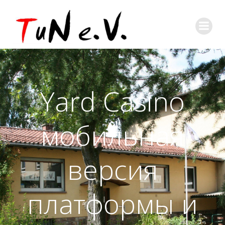
Yard Casino
мобильная
версия
платформы и