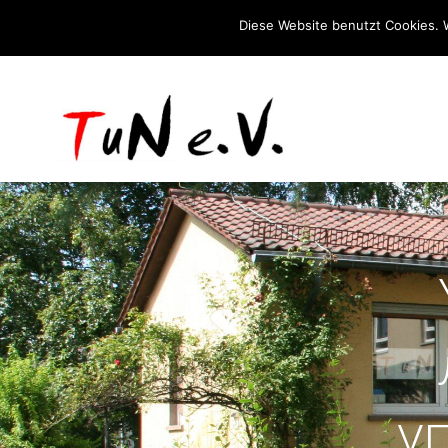
Diese Website benutzt Cookies. 
у