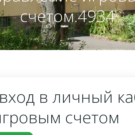
счетом.4934
– вход в личный к
игровым счетом