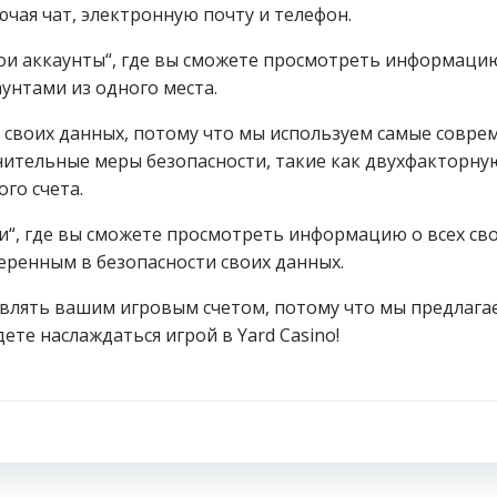
ючая чат, электронную почту и телефон.
и аккаунты“, где вы сможете просмотреть информацию о
унтами из одного места.
и своих данных, потому что мы используем самые совр
ительные меры безопасности, такие как двухфакторну
го счета.
“, где вы сможете просмотреть информацию о всех св
еренным в безопасности своих данных.
равлять вашим игровым счетом, потому что мы предлага
ете наслаждаться игрой в Yard Casino!