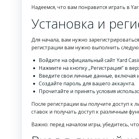
Надеемся, что вам понравится играть в Yard
Установка и реги
Для начала, вам нужно зарегистрироваться 
регистрации вам нужно выполнить следую
Войдите на официальный сайт Yard Casi
Нажмите на кнопку „Регистрация“ в вер
Введите свои личные данные, включая и
Создайте пароль для вашего аккаунта.
Прочитайте и принять условия использо
После регистрации вы получите доступ к 
ставок и получать доступ к различным фун
Важно: перед началом игры, убедитесь, что