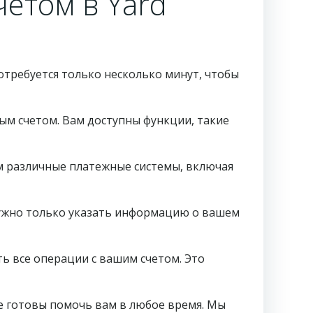
четом в Yard
потребуется только несколько минут, чтобы
ым счетом. Вам доступны функции, такие
м различные платежные системы, включая
 нужно только указать информацию о вашем
ь все операции с вашим счетом. Это
е готовы помочь вам в любое время. Мы