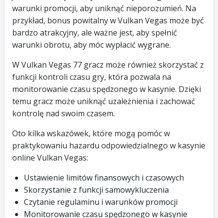
warunki promocji, aby uniknąć nieporozumień. Na
przykład, bonus powitalny w Vulkan Vegas może być
bardzo atrakcyjny, ale ważne jest, aby spełnić
warunki obrotu, aby móc wypłacić wygrane.
W Vulkan Vegas 77 gracz może również skorzystać z
funkcji kontroli czasu gry, która pozwala na
monitorowanie czasu spędzonego w kasynie. Dzięki
temu gracz może uniknąć uzależnienia i zachować
kontrolę nad swoim czasem.
Oto kilka wskazówek, które mogą pomóc w
praktykowaniu hazardu odpowiedzialnego w kasynie
online Vulkan Vegas:
Ustawienie limitów finansowych i czasowych
Skorzystanie z funkcji samowykluczenia
Czytanie regulaminu i warunków promocji
Monitorowanie czasu spędzonego w kasynie