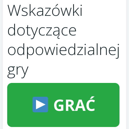
Wskazówki
dotyczące
odpowiedzialnej
gry
GRAĆ