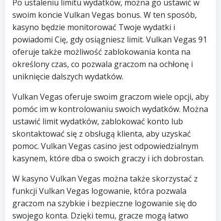
Po ustaleniu limitu wydatków, można go ustawić w
swoim koncie Vulkan Vegas bonus. W ten sposób,
kasyno będzie monitorować Twoje wydatki i
powiadomi Cię, gdy osiągniesz limit. Vulkan Vegas 91
oferuje także możliwość zablokowania konta na
określony czas, co pozwala graczom na ochłonę i
uniknięcie dalszych wydatków.
Vulkan Vegas oferuje swoim graczom wiele opcji, aby
pomóc im w kontrolowaniu swoich wydatków. Można
ustawić limit wydatków, zablokować konto lub
skontaktować się z obsługą klienta, aby uzyskać
pomoc. Vulkan Vegas casino jest odpowiedzialnym
kasynem, które dba o swoich graczy i ich dobrostan.
W kasyno Vulkan Vegas można także skorzystać z
funkcji Vulkan Vegas logowanie, która pozwala
graczom na szybkie i bezpieczne logowanie się do
swojego konta. Dzięki temu, gracze mogą łatwo