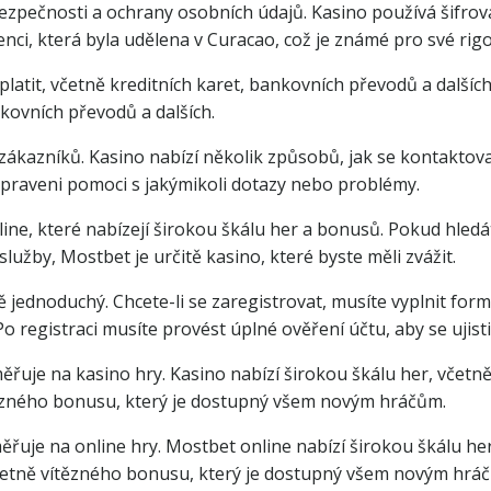
pečnosti a ochrany osobních údajů. Kasino používá šifrování
enci, která byla udělena v Curacao, což je známé pro své ri
platit, včetně kreditních karet, bankovních převodů a dalších
nkovních převodů a dalších.
azníků. Kasino nabízí několik způsobů, jak se kontaktovat,
řipraveni pomoci s jakýmikoli dotazy nebo problémy.
line, které nabízejí širokou škálu her a bonusů. Pokud hled
užby, Mostbet je určitě kasino, které byste měli zvážit.
 jednoduchý. Chcete-li se zaregistrovat, musíte vyplnit form
Po registraci musíte provést úplné ověření účtu, aby se ujisti
řuje na kasino hry. Kasino nabízí širokou škálu her, včetně 
tězného bonusu, který je dostupný všem novým hráčům.
uje na online hry. Mostbet online nabízí širokou škálu her, 
včetně vítězného bonusu, který je dostupný všem novým hrá