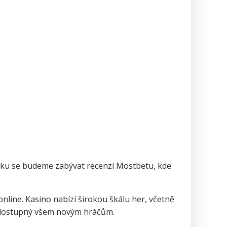
lánku se budeme zabývat recenzí Mostbetu, kde
online. Kasino nabízí širokou škálu her, včetně
je dostupný všem novým hráčům.