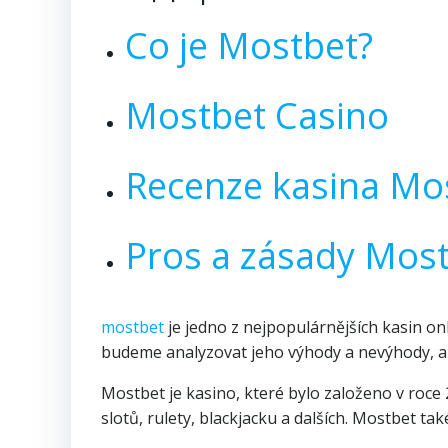
Co je Mostbet?
Mostbet Casino
Recenze kasina Mo
Pros a zásady Most
mostbet
je jedno z nejpopulárnějších kasin on
budeme analyzovat jeho výhody a nevýhody, ab
Mostbet je kasino, které bylo založeno v roce 
slotů, rulety, blackjacku a dalších. Mostbet 