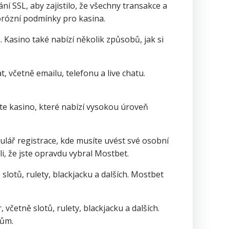
 SSL, aby zajistilo, že všechny transakce a
gorózní podmínky pro kasina.
. Kasino také nabízí několik způsobů, jak si
 včetně emailu, telefonu a live chatu.
áte kasino, které nabízí vysokou úroveň
ulář registrace, kde musíte uvést své osobní
li, že jste opravdu vybral Mostbet.
slotů, rulety, blackjacku a dalších. Mostbet
včetně slotů, rulety, blackjacku a dalších.
čům.