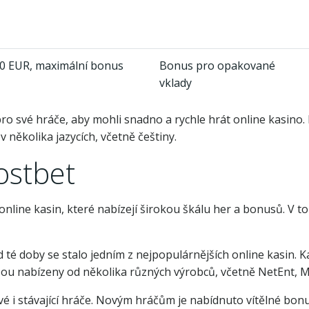
20 EUR, maximální bonus
Bonus pro opakované
vklady
pro své hráče, aby mohli snadno a rychle hrát online kasino
 několika jazycích, včetně češtiny.
ostbet
online kasin, které nabízejí širokou škálu her a bonusů. V 
 té doby se stalo jedním z nejpopulárnějších online kasin. K
y jsou nabízeny od několika různých výrobců, včetně NetEnt, 
 i stávající hráče. Novým hráčům je nabídnuto vítělné bonu