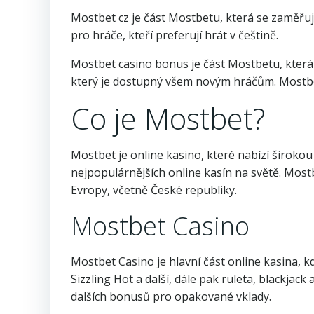
Mostbet cz je část Mostbetu, která se zaměřuje
pro hráče, kteří preferují hrát v češtině.
Mostbet casino bonus je část Mostbetu, která
který je dostupný všem novým hráčům. Mostbet
Co je Mostbet?
Mostbet je online kasino, které nabízí širokou
nejpopulárnějších online kasín na světě. Mostbe
Evropy, včetně České republiky.
Mostbet Casino
Mostbet Casino je hlavní část online kasina, k
Sizzling Hot a další, dále pak ruleta, blackja
dalších bonusů pro opakované vklady.