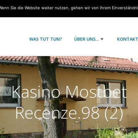
Wenn Sie die Website weiter nutzen, gehen wir von ihrem Einverständn
WAS TUT TUN?
ÜBER UNS…
KONTAK
Kasino Mostbet
Recenze.98 (2)