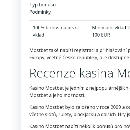
Typ bonusu
Podmínky
100% bonus na první
Minimální vklad 
vklad
100 EUR
Mostbet také nabízí registraci a přihlašování 
Evropy, včetně České republiky, a je dostupné v
Recenze kasina M
Kasino Mostbet je jedním z nejpopulárnějších 
Mostbet a jeho možností.
Kasino Mostbet bylo založeno v roce 2009 a od
včetně slotů, rulety, blackjacku a dalších. Hr
Kasino Mostbet nabízí několik bonusů pro nové