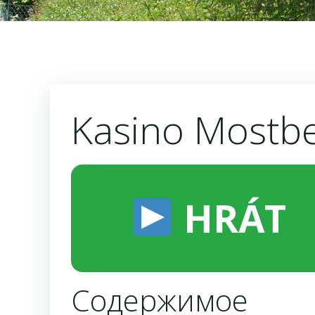
Kasino Mostbe
HRÁT
Содержимое