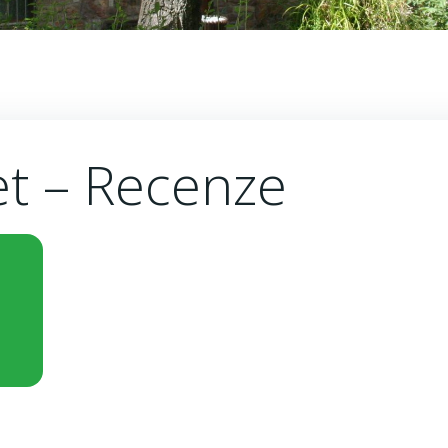
t – Recenze