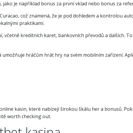
u, jako je například bonus za první vklad nebo bonus za refer
Curacao, což znamená, že je pod dohledem a kontrolou autori
ekalnými praktikami.
, včetně kreditních karet, bankovních převodů a dalších. To
á umožňuje hráčům hrát hry na svém mobilním zařízení. Aplik
nline kasin, které nabízejí širokou škálu her a bonusů. Pok
itě worth checking out.
tbet kasina