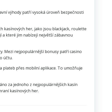
hlavní výhody patří vysoká úroveň bezpečnosti
h kasínových her, jako jsou blackjack, roulette
í a které jim nabízejí největší zábavnou
ry. Mezi nejpopulárnější bonusy patří casino
o účtu.
 a plateb přes mobilní aplikace. To umožňuje
váno za jednoho z nejpopulárnějších kasín
hraní kasínových her.