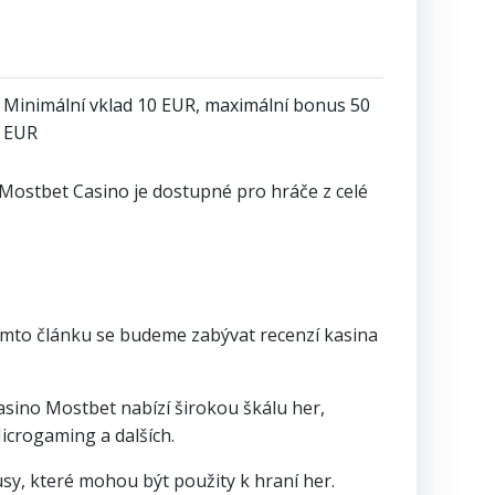
Minimální vklad 10 EUR, maximální bonus 50
EUR
. Mostbet Casino je dostupné pro hráče z celé
tomto článku se budeme zabývat recenzí kasina
asino Mostbet nabízí širokou škálu her,
Microgaming a dalších.
sy, které mohou být použity k hraní her.