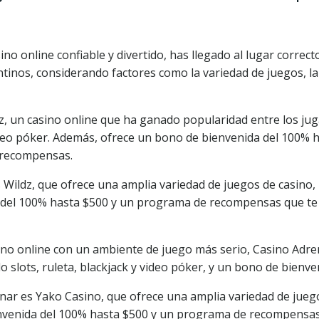
no online confiable y divertido, has llegado al lugar correc
nos, considerando factores como la variedad de juegos, la seg
z, un casino online que ha ganado popularidad entre los ju
 video póker. Además, ofrece un bono de bienvenida del 100
 recompensas.
Wildz, que ofrece una amplia variedad de juegos de casino, i
 del 100% hasta $500 y un programa de recompensas que te 
ino online con un ambiente de juego más serio, Casino Adre
o slots, ruleta, blackjack y video póker, y un bono de bienve
ar es Yako Casino, que ofrece una amplia variedad de juegos 
envenida del 100% hasta $500 y un programa de recompensas