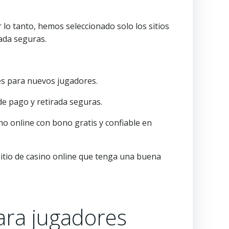
lo tanto, hemos seleccionado solo los sitios
ada seguras.
es para nuevos jugadores.
de pago y retirada seguras.
o online con bono gratis y confiable en
sitio de casino online que tenga una buena
ara jugadores