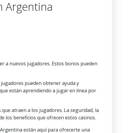
n Argentina
aer a nuevos jugadores. Estos bonos pueden
los jugadores pueden obtener ayuda y
que están aprendiendo a jugar en línea por
 que atraen a los jugadores. La seguridad, la
de los beneficios que ofrecen estos casinos.
 Argentina están aquí para ofrecerte una