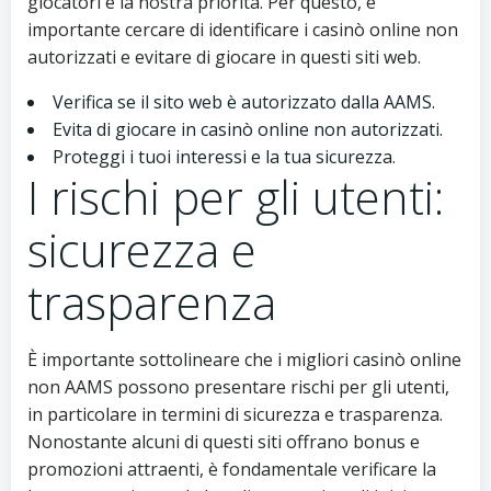
giocatori è la nostra priorità. Per questo, è
importante cercare di identificare i casinò online non
autorizzati e evitare di giocare in questi siti web.
Verifica se il sito web è autorizzato dalla AAMS.
Evita di giocare in casinò online non autorizzati.
Proteggi i tuoi interessi e la tua sicurezza.
I rischi per gli utenti:
sicurezza e
trasparenza
È importante sottolineare che i migliori casinò online
non AAMS possono presentare rischi per gli utenti,
in particolare in termini di sicurezza e trasparenza.
Nonostante alcuni di questi siti offrano bonus e
promozioni attraenti, è fondamentale verificare la