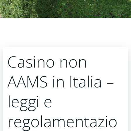
Casino non
AAMS in Italia –
leggi e
regolamentazio