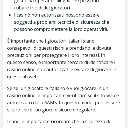
gestiti da operatori illegali che possono
rubare i soldi dei giocatori.
I casinò non autorizzati possono essere
soggetti a problemi tecnici e di sicurezza che
possono compromettere la loro operatività.
È importante che i giocatori italiani siano
consapevoli di questi rischi e prendano le dovute
precauzioni per proteggere i loro interessi. In
questo senso, è importante cercare di identificare i
casinò online non autorizzati e evitare di giocare in
questi siti web.
Se sei un giocatore italiano e vuoi giocare in un
casinò online, è importante verificare se il sito web è
autorizzato dalla AAMS. In questo modo, puoi essere
sicuro che il tuo gioco è sicuro e regolare.
Infine, è importante ricordare che la sicurezza dei