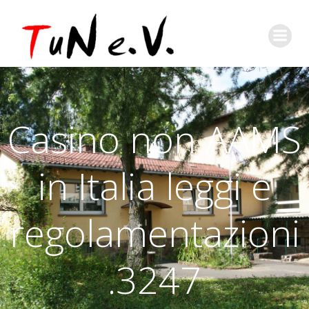
Casino non AAMS
in Italia leggi e
regolamentazioni
.3247