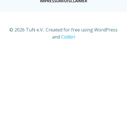
IMPRESSUM/DISCLAIMER
© 2026 TuN e.V.. Created for free using WordPress
and
Colibri