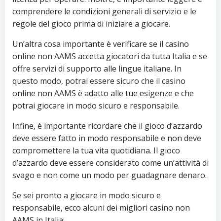
comprendere le condizioni generali di servizio e le
regole del gioco prima di iniziare a giocare.
Un’altra cosa importante è verificare se il casino
online non AAMS accetta giocatori da tutta Italia e se
offre servizi di supporto alle lingue italiane. In
questo modo, potrai essere sicuro che il casino
online non AAMS è adatto alle tue esigenze e che
potrai giocare in modo sicuro e responsabile.
Infine, è importante ricordare che il gioco d’azzardo
deve essere fatto in modo responsabile e non deve
compromettere la tua vita quotidiana. Il gioco
d’azzardo deve essere considerato come un’attività di
svago e non come un modo per guadagnare denaro.
Se sei pronto a giocare in modo sicuro e
responsabile, ecco alcuni dei migliori casino non
AAMS in Italia: