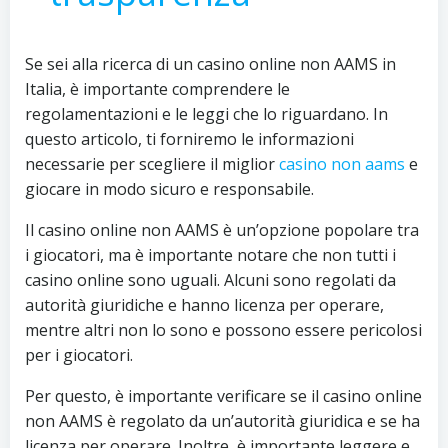
Se sei alla ricerca di un casino online non AAMS in
Italia, è importante comprendere le
regolamentazioni e le leggi che lo riguardano. In
questo articolo, ti forniremo le informazioni
necessarie per scegliere il miglior
casino non aams
e
giocare in modo sicuro e responsabile.
Il casino online non AAMS è un’opzione popolare tra
i giocatori, ma è importante notare che non tutti i
casino online sono uguali. Alcuni sono regolati da
autorità giuridiche e hanno licenza per operare,
mentre altri non lo sono e possono essere pericolosi
per i giocatori.
Per questo, è importante verificare se il casino online
non AAMS è regolato da un’autorità giuridica e se ha
licenza per operare. Inoltre, è importante leggere e