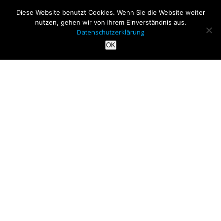
Diese Website benutzt Cookies. Wenn Sie die Website weiter
nutzen, gehen wir von ihrem Einverständnis aus.
Datenschutzerklärung
OK