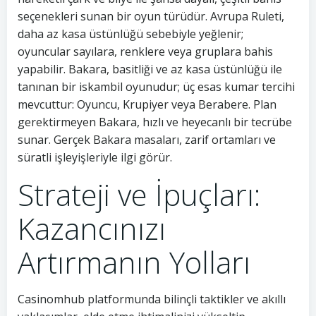
seçenekleri sunan bir oyun türüdür. Avrupa Ruleti,
daha az kasa üstünlüğü sebebiyle yeğlenir;
oyuncular sayılara, renklere veya gruplara bahis
yapabilir. Bakara, basitliği ve az kasa üstünlüğü ile
tanınan bir iskambil oyunudur; üç esas kumar tercihi
mevcuttur: Oyuncu, Krupiyer veya Berabere. Plan
gerektirmeyen Bakara, hızlı ve heyecanlı bir tecrübe
sunar. Gerçek Bakara masaları, zarif ortamları ve
süratli işleyişleriyle ilgi görür.
Strateji ve İpuçları:
Kazancınızı
Artırmanın Yolları
Casinomhub platformunda bilinçli taktikler ve akıllı