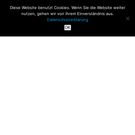
Diese Website benutzt Cookies. Wenn Sie die Website weiter
nutzen, gehen wir von ihrem Einverständnis aus.
Datenschutzerklärung
OK