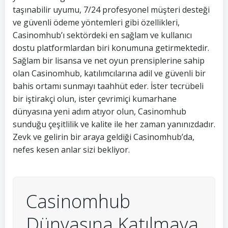
taşınabilir uyumu, 7/24 profesyonel müşteri desteği
ve güvenli ödeme yöntemleri gibi özellikleri,
Casinomhub’ı sektördeki en sağlam ve kullanıcı
dostu platformlardan biri konumuna getirmektedir.
Sağlam bir lisansa ve net oyun prensiplerine sahip
olan Casinomhub, katılımcılarına adil ve güvenli bir
bahis ortamı sunmayı taahhüt eder. İster tecrübeli
bir iştirakçi olun, ister çevrimiçi kumarhane
dünyasına yeni adım atıyor olun, Casinomhub
sunduğu çeşitlilik ve kalite ile her zaman yanınızdadır.
Zevk ve gelirin bir araya geldiği Casinomhub’da,
nefes kesen anlar sizi bekliyor.
Casinomhub
Dünyasına Katılmaya