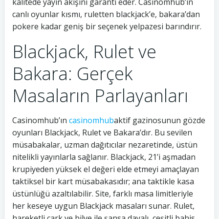
kalitede yayın akışını garanti eder. Casinomhub’ın
canlı oyunlar kısmı, ruletten blackjack’e, bakara’dan
pokere kadar geniş bir seçenek yelpazesi barındırır.
Blackjack, Rulet ve
Bakara: Gerçek
Masaların Parlayanları
Casinomhub’ın
casinomhub
aktif gazinosunun gözde
oyunları Blackjack, Rulet ve Bakara’dır. Bu sevilen
müsabakalar, uzman dağıtıcılar nezaretinde, üstün
nitelikli yayınlarla sağlanır. Blackjack, 21’i aşmadan
krupiyeden yüksek el değeri elde etmeyi amaçlayan
taktiksel bir kart müsabakasıdır; ana taktikle kasa
üstünlüğü azaltılabilir. Site, farklı masa limitleriyle
her keseye uygun Blackjack masaları sunar. Rulet,
hareketli çark ve bilye ile şansa dayalı, çeşitli bahis