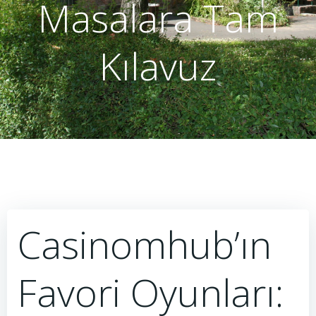
Masalara Tam
Kılavuz
Casinomhub’ın
Favori Oyunları: