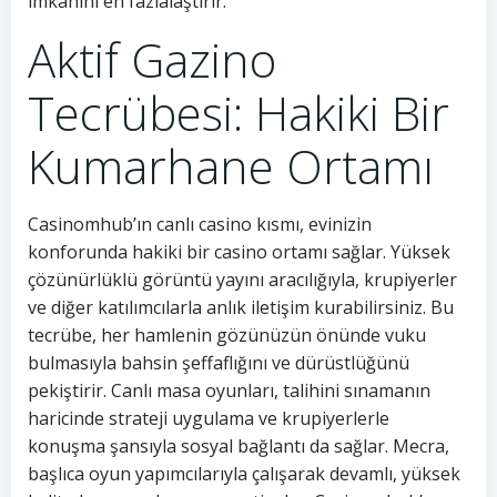
imkanını en fazlalaştırır.
Aktif Gazino
Tecrübesi: Hakiki Bir
Kumarhane Ortamı
Casinomhub’ın canlı casino kısmı, evinizin
konforunda hakiki bir casino ortamı sağlar. Yüksek
çözünürlüklü görüntü yayını aracılığıyla, krupiyerler
ve diğer katılımcılarla anlık iletişim kurabilirsiniz. Bu
tecrübe, her hamlenin gözünüzün önünde vuku
bulmasıyla bahsin şeffaflığını ve dürüstlüğünü
pekiştirir. Canlı masa oyunları, talihini sınamanın
haricinde strateji uygulama ve krupiyerlerle
konuşma şansıyla sosyal bağlantı da sağlar. Mecra,
başlıca oyun yapımcılarıyla çalışarak devamlı, yüksek