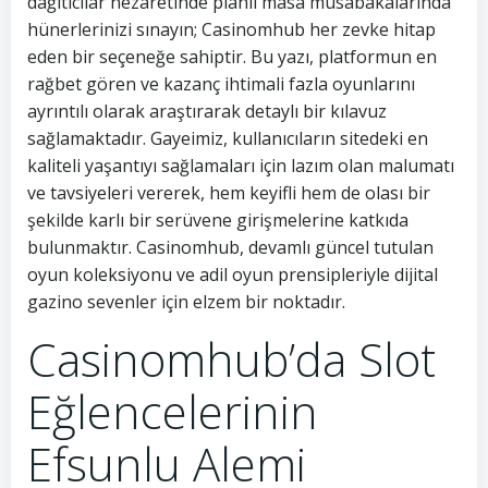
dağıtıcılar nezaretinde planlı masa müsabakalarında
hünerlerinizi sınayın; Casinomhub her zevke hitap
eden bir seçeneğe sahiptir. Bu yazı, platformun en
rağbet gören ve kazanç ihtimali fazla oyunlarını
ayrıntılı olarak araştırarak detaylı bir kılavuz
sağlamaktadır. Gayeimiz, kullanıcıların sitedeki en
kaliteli yaşantıyı sağlamaları için lazım olan malumatı
ve tavsiyeleri vererek, hem keyifli hem de olası bir
şekilde karlı bir serüvene girişmelerine katkıda
bulunmaktır. Casinomhub, devamlı güncel tutulan
oyun koleksiyonu ve adil oyun prensipleriyle dijital
gazino sevenler için elzem bir noktadır.
Casinomhub’da Slot
Eğlencelerinin
Efsunlu Alemi