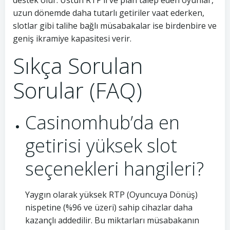
uzun dönemde daha tutarlı getiriler vaat ederken,
slotlar gibi talihe bağlı müsabakalar ise birdenbire ve
geniş ikramiye kapasitesi verir.
Sıkça Sorulan
Sorular (FAQ)
Casinomhub’da en
getirisi yüksek slot
seçenekleri hangileri?
Yaygın olarak yüksek RTP (Oyuncuya Dönüş)
nispetine (%96 ve üzeri) sahip cihazlar daha
kazançlı addedilir. Bu miktarları müsabakanın