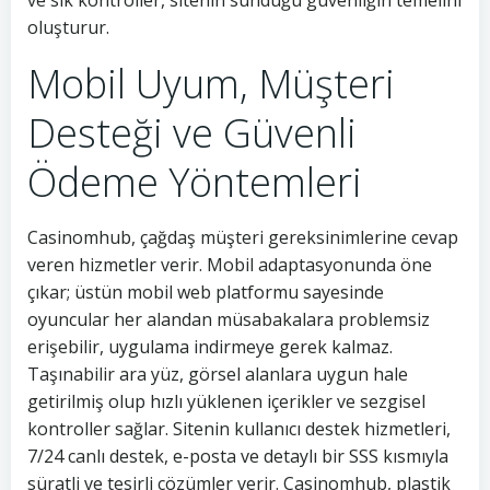
oluşturur.
Mobil Uyum, Müşteri
Desteği ve Güvenli
Ödeme Yöntemleri
Casinomhub, çağdaş müşteri gereksinimlerine cevap
veren hizmetler verir. Mobil adaptasyonunda öne
çıkar; üstün mobil web platformu sayesinde
oyuncular her alandan müsabakalara problemsiz
erişebilir, uygulama indirmeye gerek kalmaz.
Taşınabilir ara yüz, görsel alanlara uygun hale
getirilmiş olup hızlı yüklenen içerikler ve sezgisel
kontroller sağlar. Sitenin kullanıcı destek hizmetleri,
7/24 canlı destek, e-posta ve detaylı bir SSS kısmıyla
süratli ve tesirli çözümler verir. Casinomhub, plastik