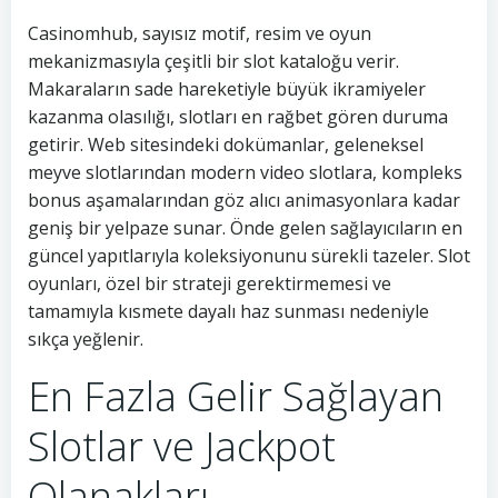
Casinomhub, sayısız motif, resim ve oyun
mekanizmasıyla çeşitli bir slot kataloğu verir.
Makaraların sade hareketiyle büyük ikramiyeler
kazanma olasılığı, slotları en rağbet gören duruma
getirir. Web sitesindeki dokümanlar, geleneksel
meyve slotlarından modern video slotlara, kompleks
bonus aşamalarından göz alıcı animasyonlara kadar
geniş bir yelpaze sunar. Önde gelen sağlayıcıların en
güncel yapıtlarıyla koleksiyonunu sürekli tazeler. Slot
oyunları, özel bir strateji gerektirmemesi ve
tamamıyla kısmete dayalı haz sunması nedeniyle
sıkça yeğlenir.
En Fazla Gelir Sağlayan
Slotlar ve Jackpot
Olanakları