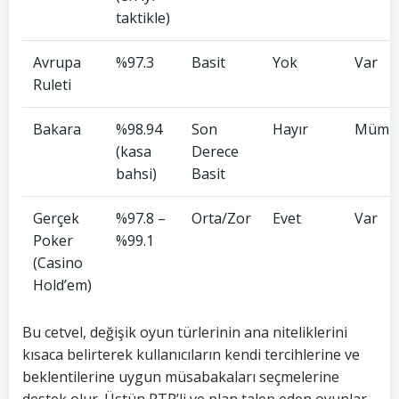
taktikle)
Avrupa
%97.3
Basit
Yok
Var
Ruleti
Bakara
%98.94
Son
Hayır
Mümk
(kasa
Derece
bahsi)
Basit
Gerçek
%97.8 –
Orta/Zor
Evet
Var
Poker
%99.1
(Casino
Hold’em)
Bu cetvel, değişik oyun türlerinin ana niteliklerini
kısaca belirterek kullanıcıların kendi tercihlerine ve
beklentilerine uygun müsabakaları seçmelerine
destek olur. Üstün RTP’li ve plan talep eden oyunlar,