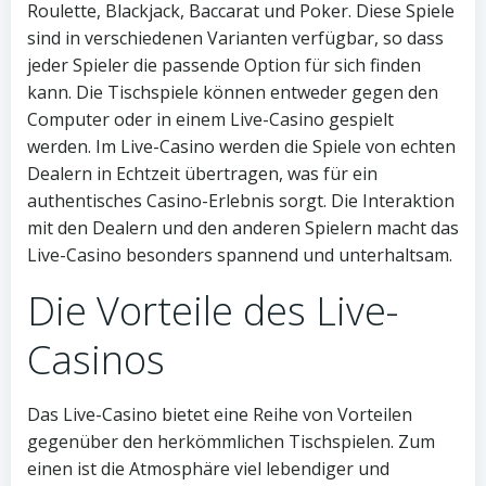
Roulette, Blackjack, Baccarat und Poker. Diese Spiele
sind in verschiedenen Varianten verfügbar, so dass
jeder Spieler die passende Option für sich finden
kann. Die Tischspiele können entweder gegen den
Computer oder in einem Live-Casino gespielt
werden. Im Live-Casino werden die Spiele von echten
Dealern in Echtzeit übertragen, was für ein
authentisches Casino-Erlebnis sorgt. Die Interaktion
mit den Dealern und den anderen Spielern macht das
Live-Casino besonders spannend und unterhaltsam.
Die Vorteile des Live-
Casinos
Das Live-Casino bietet eine Reihe von Vorteilen
gegenüber den herkömmlichen Tischspielen. Zum
einen ist die Atmosphäre viel lebendiger und