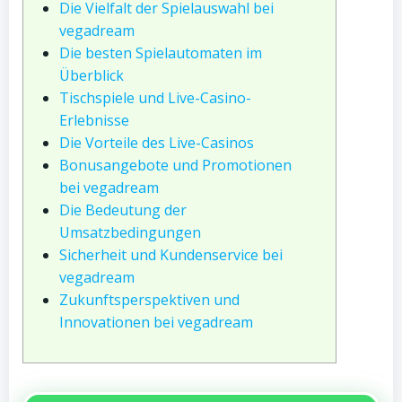
Die Vielfalt der Spielauswahl bei
vegadream
Die besten Spielautomaten im
Überblick
Tischspiele und Live-Casino-
Erlebnisse
Die Vorteile des Live-Casinos
Bonusangebote und Promotionen
bei vegadream
Die Bedeutung der
Umsatzbedingungen
Sicherheit und Kundenservice bei
vegadream
Zukunftsperspektiven und
Innovationen bei vegadream