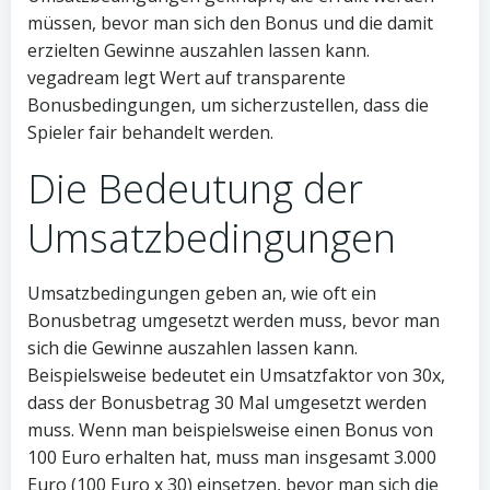
müssen, bevor man sich den Bonus und die damit
erzielten Gewinne auszahlen lassen kann.
vegadream legt Wert auf transparente
Bonusbedingungen, um sicherzustellen, dass die
Spieler fair behandelt werden.
Die Bedeutung der
Umsatzbedingungen
Umsatzbedingungen geben an, wie oft ein
Bonusbetrag umgesetzt werden muss, bevor man
sich die Gewinne auszahlen lassen kann.
Beispielsweise bedeutet ein Umsatzfaktor von 30x,
dass der Bonusbetrag 30 Mal umgesetzt werden
muss. Wenn man beispielsweise einen Bonus von
100 Euro erhalten hat, muss man insgesamt 3.000
Euro (100 Euro x 30) einsetzen, bevor man sich die