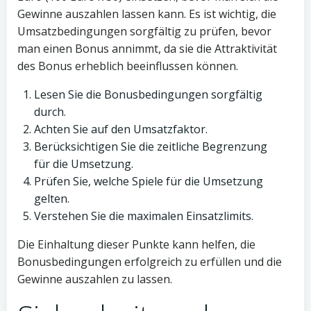
Gewinne auszahlen lassen kann. Es ist wichtig, die
Umsatzbedingungen sorgfältig zu prüfen, bevor
man einen Bonus annimmt, da sie die Attraktivität
des Bonus erheblich beeinflussen können.
Lesen Sie die Bonusbedingungen sorgfältig
durch.
Achten Sie auf den Umsatzfaktor.
Berücksichtigen Sie die zeitliche Begrenzung
für die Umsetzung.
Prüfen Sie, welche Spiele für die Umsetzung
gelten.
Verstehen Sie die maximalen Einsatzlimits.
Die Einhaltung dieser Punkte kann helfen, die
Bonusbedingungen erfolgreich zu erfüllen und die
Gewinne auszahlen zu lassen.