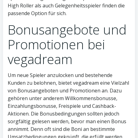
High Roller als auch Gelegenheitsspieler finden die
passende Option für sich.
Bonusangebote und
Promotionen bei
vegadream
Um neue Spieler anzulocken und bestehende
Kunden zu belohnen, bietet vegadream eine Vielzahl
von Bonusangeboten und Promotionen an. Dazu
gehören unter anderem Willkommensbonusse,
Einzahlungsbonusse, Freispiele und Cashback-
Aktionen. Die Bonusbedingungen sollten jedoch
sorgfältig gelesen werden, bevor man einen Bonus
annimmt. Denn oft sind die Boni an bestimmte
Umsatzbedingungen geknüpft, die erfüllt werden