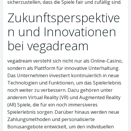
sicherzustellen, dass die Spiele fair und zufällig sind.
Zukunftsperspektive
n und Innovationen
bei vegadream
vegadream versteht sich nicht nur als Online-Casino,
sondern als Plattform für innovative Unterhaltung.
Das Unternehmen investiert kontinuierlich in neue
Technologien und Funktionen, um das Spielerlebnis
noch weiter zu verbessern. Dazu gehören unter
anderem Virtual Reality (VR) und Augmented Reality
(AR) Spiele, die für ein noch immersiveres
Spielerlebnis sorgen. Darüber hinaus werden neue
Zahlungsmethoden und personalisierte
Bonusangebote entwickelt, um den individuellen