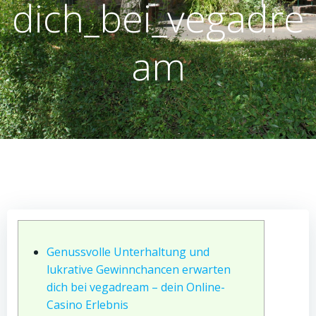
dich_bei_vegadre
am
Genussvolle Unterhaltung und
lukrative Gewinnchancen erwarten
dich bei vegadream – dein Online-
Casino Erlebnis