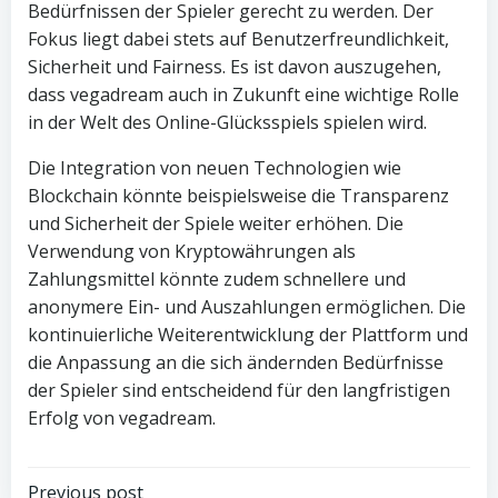
Bedürfnissen der Spieler gerecht zu werden. Der
Fokus liegt dabei stets auf Benutzerfreundlichkeit,
Sicherheit und Fairness. Es ist davon auszugehen,
dass vegadream auch in Zukunft eine wichtige Rolle
in der Welt des Online-Glücksspiels spielen wird.
Die Integration von neuen Technologien wie
Blockchain könnte beispielsweise die Transparenz
und Sicherheit der Spiele weiter erhöhen. Die
Verwendung von Kryptowährungen als
Zahlungsmittel könnte zudem schnellere und
anonymere Ein- und Auszahlungen ermöglichen. Die
kontinuierliche Weiterentwicklung der Plattform und
die Anpassung an die sich ändernden Bedürfnisse
der Spieler sind entscheidend für den langfristigen
Erfolg von vegadream.
Previous post