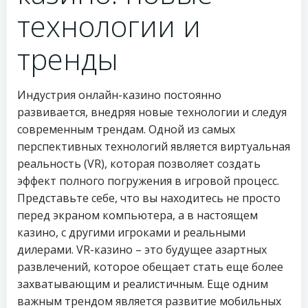
технологии и
тренды
Индустрия онлайн-казино постоянно
развивается, внедряя новые технологии и следуя
современным трендам. Одной из самых
перспективных технологий является виртуальная
реальность (VR), которая позволяет создать
эффект полного погружения в игровой процесс.
Представьте себе, что вы находитесь не просто
перед экраном компьютера, а в настоящем
казино, с другими игроками и реальными
дилерами. VR-казино – это будущее азартных
развлечений, которое обещает стать еще более
захватывающим и реалистичным. Еще одним
важным трендом является развитие мобильных