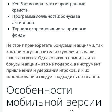
Кешбэк: возврат части проигранных
средств.
Программа лояльности: бонусы за
активность.
Турниры: соревнование за призовые
фонды.
Не стоит пренебрегать бонусами и акциями, так
как они могут значительно увеличить ваши
шансы на успех. Однако важно помнить, что
бонусы и акции – это не подарок, а инструмент
привлечения и удержания игроков, и к их
использованию следует подходить осознанно.
Особенности
мобильной версии