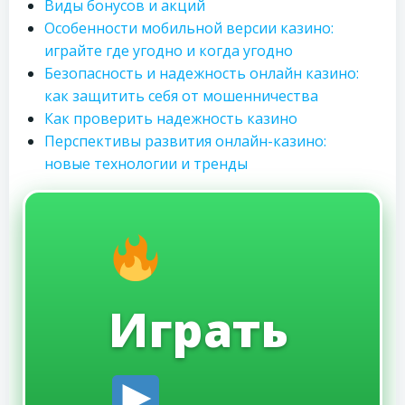
Виды бонусов и акций
Особенности мобильной версии казино:
играйте где угодно и когда угодно
Безопасность и надежность онлайн казино:
как защитить себя от мошенничества
Как проверить надежность казино
Перспективы развития онлайн-казино:
новые технологии и тренды
Играть