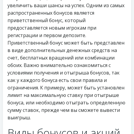
увеличить ваши шансы на успех. Одним из самых
распространенных бонусов является
приветственный бонус, который
предоставляется новым игрокам при
регистрации и первом депозите.
Приветственный бонус может быть представлен
в виде дополнительных денежных средств на
счет, бесплатных вращений или комбинации
обоих. Важно внимательно ознакомиться с
условиями получения и отыгрыша бонусов, так
как у каждого бонуса есть свои правила и
ограничения. К примеру, может быть установлен
лимит на максимальную ставку при отыгрыше
бонуса, или необходимо отыграть определенную
сумму ставок, прежде чем вы сможете вывести
выигрыш.
Виды бонусов и акций