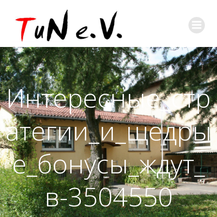
Интересные_стр
атегии_и_щедры
е_бонусы_ждут_
в-3504550