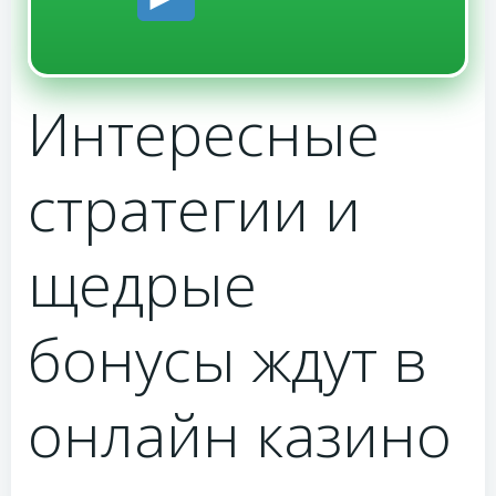
Интересные
стратегии и
щедрые
бонусы ждут в
онлайн казино