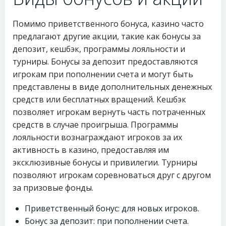
Помимо приветственного бонуса, казино часто
предлагают другие акции, такие как бонусы за
депозит, кешбэк, программы лояльности и
турниры. Бонусы за депозит предоставляются
игрокам при пополнении счета и могут быть
представлены в виде дополнительных денежных
средств или бесплатных вращений. Кешбэк
позволяет игрокам вернуть часть потраченных
средств в случае проигрыша. Программы
лояльности вознаграждают игроков за их
активность в казино, предоставляя им
эксклюзивные бонусы и привилегии. Турниры
позволяют игрокам соревноваться друг с другом
за призовые фонды.
Приветственный бонус: для новых игроков.
Бонус за депозит: при пополнении счета.