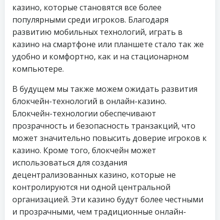
казино, которые становятся все более
популярными среди игроков. Благодаря
развитию мобильных технологий, играть в
казино на смартфоне или планшете стало так же
удобно и комфортно, как и на стационарном
компьютере.
В будущем мы также можем ожидать развития
блокчейн-технологий в онлайн-казино.
Блокчейн-технологии обеспечивают
прозрачность и безопасность транзакций, что
может значительно повысить доверие игроков к
казино. Кроме того, блокчейн может
использоваться для создания
децентрализованных казино, которые не
контролируются ни одной центральной
организацией. Эти казино будут более честными
и прозрачными, чем традиционные онлайн-