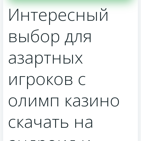
Интересный
выбор для
азартных
игроков с
олимп казино
скачать на