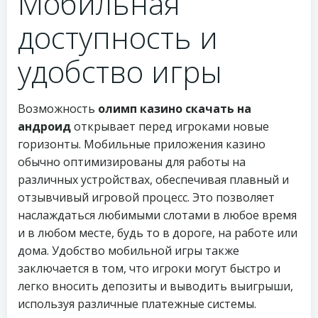
Мобильная
доступность и
удобство игры
Возможность
олимп казино скачать на
андроид
открывает перед игроками новые
горизонты. Мобильные приложения казино
обычно оптимизированы для работы на
различных устройствах, обеспечивая плавный и
отзывчивый игровой процесс. Это позволяет
наслаждаться любимыми слотами в любое время
и в любом месте, будь то в дороге, на работе или
дома. Удобство мобильной игры также
заключается в том, что игроки могут быстро и
легко вносить депозиты и выводить выигрыши,
используя различные платежные системы.