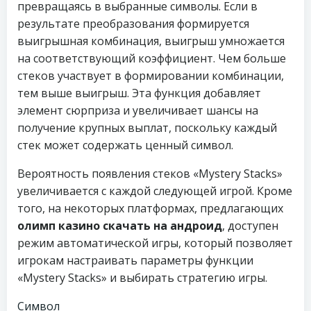
превращаясь в выбранные символы. Если в
результате преобразования формируется
выигрышная комбинация, выигрыш умножается
на соответствующий коэффициент. Чем больше
стеков участвует в формировании комбинации,
тем выше выигрыш. Эта функция добавляет
элемент сюрприза и увеличивает шансы на
получение крупных выплат, поскольку каждый
стек может содержать ценный символ.
Вероятность появления стеков «Mystery Stacks»
увеличивается с каждой следующей игрой. Кроме
того, на некоторых платформах, предлагающих
олимп казино скачать на андроид
, доступен
режим автоматической игры, который позволяет
игрокам настраивать параметры функции
«Mystery Stacks» и выбирать стратегию игры.
Символ