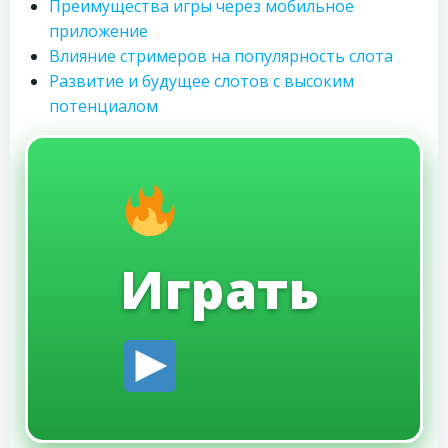
Преимущества игры через мобильное
приложение
Влияние стримеров на популярность слота
Развитие и будущее слотов с высоким
потенциалом
Играть