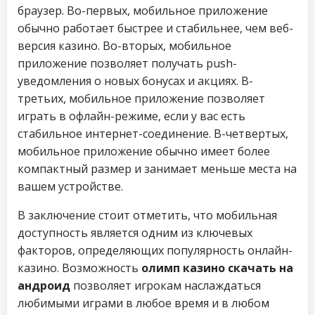
браузер. Во-первых, мобильное приложение
обычно работает быстрее и стабильнее, чем веб-
версия казино. Во-вторых, мобильное
приложение позволяет получать push-
уведомления о новых бонусах и акциях. В-
третьих, мобильное приложение позволяет
играть в офлайн-режиме, если у вас есть
стабильное интернет-соединение. В-четвертых,
мобильное приложение обычно имеет более
компактный размер и занимает меньше места на
вашем устройстве.
В заключение стоит отметить, что мобильная
доступность является одним из ключевых
факторов, определяющих популярность онлайн-
казино. Возможность
олимп казино скачать на
андроид
позволяет игрокам наслаждаться
любимыми играми в любое время и в любом