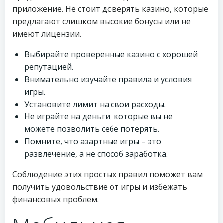
приложение. Не стоит доверять казино, которые
предлагают слишком высокие бонусы или не
имеют лицензии.
Выбирайте проверенные казино с хорошей
репутацией.
Внимательно изучайте правила и условия
игры.
Установите лимит на свои расходы.
Не играйте на деньги, которые вы не
можете позволить себе потерять.
Помните, что азартные игры – это
развлечение, а не способ заработка.
Соблюдение этих простых правил поможет вам
получить удовольствие от игры и избежать
финансовых проблем.