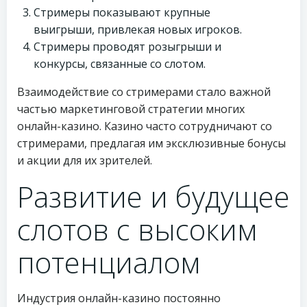
Стримеры показывают крупные
выигрыши, привлекая новых игроков.
Стримеры проводят розыгрыши и
конкурсы, связанные со слотом.
Взаимодействие со стримерами стало важной
частью маркетинговой стратегии многих
онлайн-казино. Казино часто сотрудничают со
стримерами, предлагая им эксклюзивные бонусы
и акции для их зрителей.
Развитие и будущее
слотов с высоким
потенциалом
Индустрия онлайн-казино постоянно