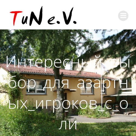
Интересный_вы
бор_для_азартн
ых_игроков_с_о
ли