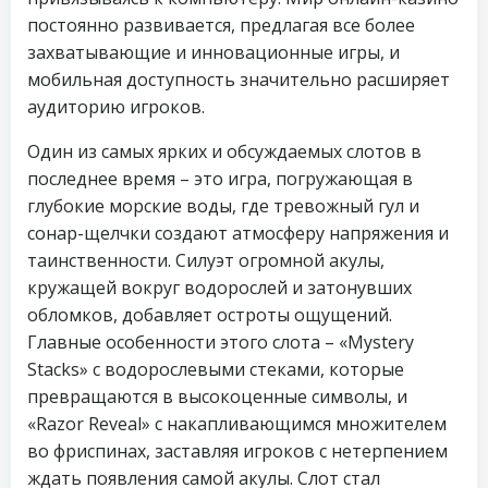
постоянно развивается, предлагая все более
захватывающие и инновационные игры, и
мобильная доступность значительно расширяет
аудиторию игроков.
Один из самых ярких и обсуждаемых слотов в
последнее время – это игра, погружающая в
глубокие морские воды, где тревожный гул и
сонар-щелчки создают атмосферу напряжения и
таинственности. Силуэт огромной акулы,
кружащей вокруг водорослей и затонувших
обломков, добавляет остроты ощущений.
Главные особенности этого слота – «Mystery
Stacks» с водорослевыми стеками, которые
превращаются в высокоценные символы, и
«Razor Reveal» с накапливающимся множителем
во фриспинах, заставляя игроков с нетерпением
ждать появления самой акулы. Слот стал