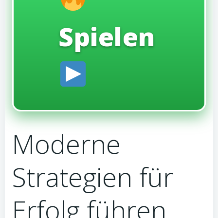
Spielen
Moderne
Strategien für
Erfolg führen