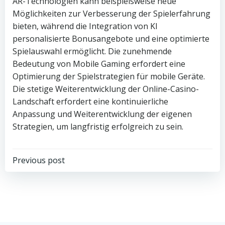
AR-Technologien kann beispielsweise neue
Möglichkeiten zur Verbesserung der Spielerfahrung
bieten, während die Integration von KI
personalisierte Bonusangebote und eine optimierte
Spielauswahl ermöglicht. Die zunehmende
Bedeutung von Mobile Gaming erfordert eine
Optimierung der Spielstrategien für mobile Geräte.
Die stetige Weiterentwicklung der Online-Casino-
Landschaft erfordert eine kontinuierliche
Anpassung und Weiterentwicklung der eigenen
Strategien, um langfristig erfolgreich zu sein.
Previous post