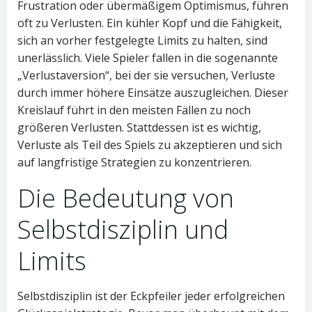
Frustration oder übermäßigem Optimismus, führen
oft zu Verlusten. Ein kühler Kopf und die Fähigkeit,
sich an vorher festgelegte Limits zu halten, sind
unerlässlich. Viele Spieler fallen in die sogenannte
„Verlustaversion“, bei der sie versuchen, Verluste
durch immer höhere Einsätze auszugleichen. Dieser
Kreislauf führt in den meisten Fällen zu noch
größeren Verlusten. Stattdessen ist es wichtig,
Verluste als Teil des Spiels zu akzeptieren und sich
auf langfristige Strategien zu konzentrieren.
Die Bedeutung von
Selbstdisziplin und
Limits
Selbstdisziplin ist der Eckpfeiler jeder erfolgreichen