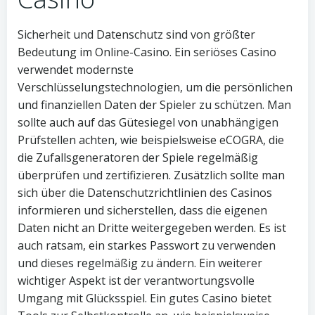
Sicherheit und Datenschutz sind von größter
Bedeutung im Online-Casino. Ein seriöses Casino
verwendet modernste
Verschlüsselungstechnologien, um die persönlichen
und finanziellen Daten der Spieler zu schützen. Man
sollte auch auf das Gütesiegel von unabhängigen
Prüfstellen achten, wie beispielsweise eCOGRA, die
die Zufallsgeneratoren der Spiele regelmäßig
überprüfen und zertifizieren. Zusätzlich sollte man
sich über die Datenschutzrichtlinien des Casinos
informieren und sicherstellen, dass die eigenen
Daten nicht an Dritte weitergegeben werden. Es ist
auch ratsam, ein starkes Passwort zu verwenden
und dieses regelmäßig zu ändern. Ein weiterer
wichtiger Aspekt ist der verantwortungsvolle
Umgang mit Glücksspiel. Ein gutes Casino bietet