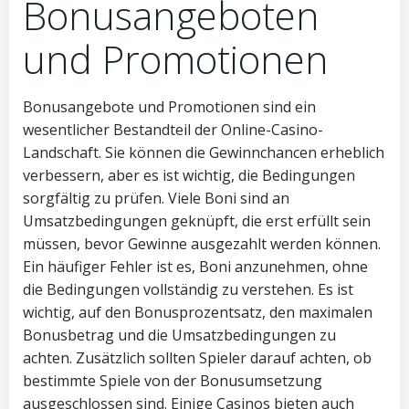
Bonusangeboten
und Promotionen
Bonusangebote und Promotionen sind ein
wesentlicher Bestandteil der Online-Casino-
Landschaft. Sie können die Gewinnchancen erheblich
verbessern, aber es ist wichtig, die Bedingungen
sorgfältig zu prüfen. Viele Boni sind an
Umsatzbedingungen geknüpft, die erst erfüllt sein
müssen, bevor Gewinne ausgezahlt werden können.
Ein häufiger Fehler ist es, Boni anzunehmen, ohne
die Bedingungen vollständig zu verstehen. Es ist
wichtig, auf den Bonusprozentsatz, den maximalen
Bonusbetrag und die Umsatzbedingungen zu
achten. Zusätzlich sollten Spieler darauf achten, ob
bestimmte Spiele von der Bonusumsetzung
ausgeschlossen sind. Einige Casinos bieten auch