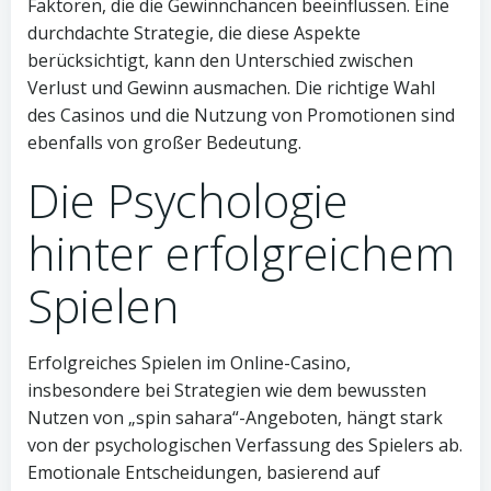
Faktoren, die die Gewinnchancen beeinflussen. Eine
durchdachte Strategie, die diese Aspekte
berücksichtigt, kann den Unterschied zwischen
Verlust und Gewinn ausmachen. Die richtige Wahl
des Casinos und die Nutzung von Promotionen sind
ebenfalls von großer Bedeutung.
Die Psychologie
hinter erfolgreichem
Spielen
Erfolgreiches Spielen im Online-Casino,
insbesondere bei Strategien wie dem bewussten
Nutzen von „spin sahara“-Angeboten, hängt stark
von der psychologischen Verfassung des Spielers ab.
Emotionale Entscheidungen, basierend auf