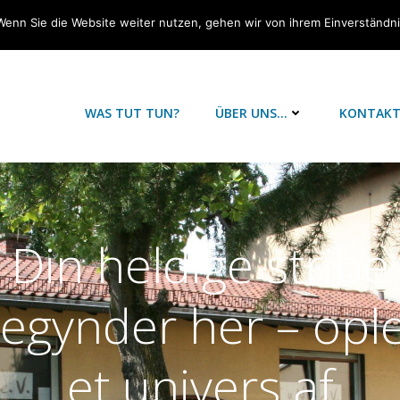
Wenn Sie die Website weiter nutzen, gehen wir von ihrem Einverständn
WAS TUT TUN?
ÜBER UNS…
KONTAK
Din heldige stribe
egynder her – opl
et univers af