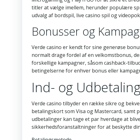
titler at vælge imellem, herunder populære sp
udvalg af bordspil, live casino spil og videopoke
Bonusser og Kampag
Verde casino er kendt for sine generøse bonus
normalt drage fordel af en velkomstbonus, de
forskellige kampagner, såsom cashback-tilbud, 
betingelserne for enhver bonus eller kampagn
Ind- og Udbetalin
Verde casino tilbyder en række sikre og bekve
betalingskort som Visa og Mastercard, samt po
udbetalinger kan tage et par hverdage at bliv
sikkerhedsforanstaltninger for at beskytte din
Betalingsmetode