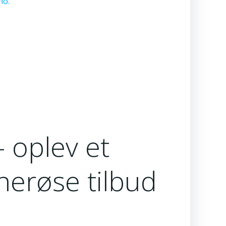
no.
– oplev et
nerøse tilbud