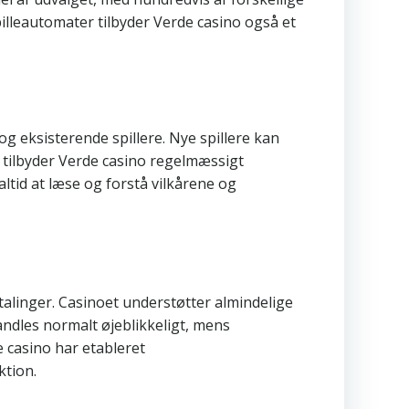
illeautomater tilbyder Verde casino også et
g eksisterende spillere. Nye spillere kan
 tilbyder Verde casino regelmæssigt
ltid at læse og forstå vilkårene og
alinger. Casinoet understøtter almindelige
ndles normalt øjeblikkeligt, mens
 casino har etableret
ktion.