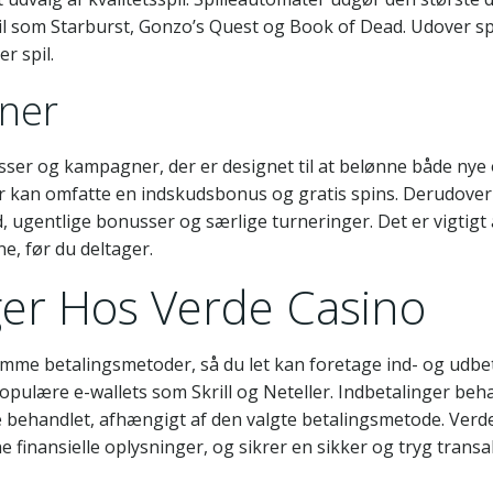
il som Starburst, Gonzo’s Quest og Book of Dead. Udover sp
r spil.
ner
ser og kampagner, der er designet til at belønne både nye o
r kan omfatte en indskudsbonus og gratis spins. Derudover
ugentlige bonusser og særlige turneringer. Det er vigtigt a
e, før du deltager.
ger Hos Verde Casino
mme betalingsmetoder, så du let kan foretage ind- og udbet
pulære e-wallets som Skrill og Neteller. Indbetalinger beha
e behandlet, afhængigt af den valgte betalingsmetode. Verde
e finansielle oplysninger, og sikrer en sikker og tryg transa