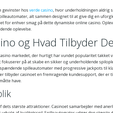
e gevinster hos
verde casino
, hvor underholdningen aldrig s
 spilleautomater, alt sammen designet til at give dig en ufor
get for enhver smag på dette dynamiske online casino. Oplev e
dende oplevelse.
ino og Hvad Tilbyder De
 casino markedet, der hurtigt har vundet popularitet takket 
fokuserer på at skabe en sikker og underholdende spiloplevel
a spændende spilleautomater med progressive jackpots til kl
r tilbyder casinoet en fremragende kundesupport, der er til
måtte have.
lik
f dets største attraktioner. Casinoet samarbejder med aner
 udvalg af kvalitetsspil. Spilleautomater udgør den største d