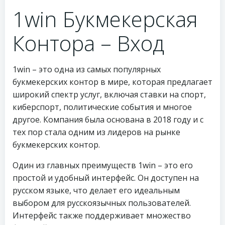
1win Букмекерская
Контора – Вход
1win – это одна из самых популярных
букмекерских контор в мире, которая предлагает
широкий спектр услуг, включая ставки на спорт,
киберспорт, политические события и многое
другое. Компания была основана в 2018 году и с
тех пор стала одним из лидеров на рынке
букмекерских контор.
Один из главных преимуществ 1win – это его
простой и удобный интерфейс. Он доступен на
русском языке, что делает его идеальным
выбором для русскоязычных пользователей.
Интерфейс также поддерживает множество