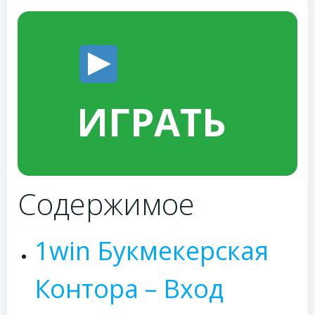
ИГРАТЬ
Содержимое
1win Букмекерская
Контора – Вход