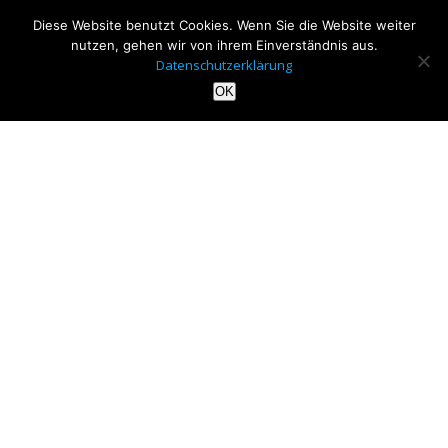
Diese Website benutzt Cookies. Wenn Sie die Website weiter
nutzen, gehen wir von ihrem Einverständnis aus.
Datenschutzerklärung
OK