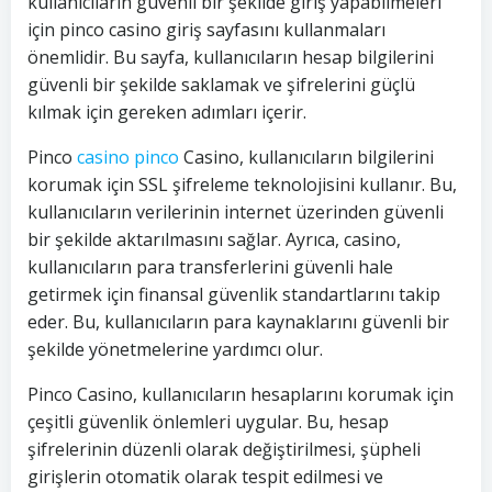
kullanıcıların güvenli bir şekilde giriş yapabilmeleri
için pinco casino giriş sayfasını kullanmaları
önemlidir. Bu sayfa, kullanıcıların hesap bilgilerini
güvenli bir şekilde saklamak ve şifrelerini güçlü
kılmak için gereken adımları içerir.
Pinco
casino pinco
Casino, kullanıcıların bilgilerini
korumak için SSL şifreleme teknolojisini kullanır. Bu,
kullanıcıların verilerinin internet üzerinden güvenli
bir şekilde aktarılmasını sağlar. Ayrıca, casino,
kullanıcıların para transferlerini güvenli hale
getirmek için finansal güvenlik standartlarını takip
eder. Bu, kullanıcıların para kaynaklarını güvenli bir
şekilde yönetmelerine yardımcı olur.
Pinco Casino, kullanıcıların hesaplarını korumak için
çeşitli güvenlik önlemleri uygular. Bu, hesap
şifrelerinin düzenli olarak değiştirilmesi, şüpheli
girişlerin otomatik olarak tespit edilmesi ve