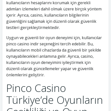
kullanıcıların hesaplarını korumak için gerekli
adımları izlemeleri dahil olmak üzere birçok yöntem
içerir. Ayrıca, casino, kullanıcıların bilgilerinin
güvenliğini sağlamak için düzenli olarak güvenlik
testleri gerçekleştirmektedir.
Uygun ve güvenli bir oyun deneyimi için, kullanıcılar
pinco casino indir seçeneğini tercih edebilir. Bu,
kullanıcıların mobil cihazlarda da güvenli bir şekilde
oynayabilecekleri anlamına gelir. Ayrıca, casino,
kullanıcıların oyun deneyimini iyileştirmek için
düzenli olarak güncellemeler yapar ve güvenlik
önlemlerini geliştirir.
Pinco Casino
Türkiye’de Oyunların