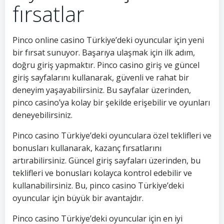
fırsatlar
Pinco online casino Türkiye’deki oyuncular için yeni
bir fırsat sunuyor. Başarıya ulaşmak için ilk adım,
doğru giriş yapmaktır. Pinco casino giriş ve güncel
giriş sayfalarını kullanarak, güvenli ve rahat bir
deneyim yaşayabilirsiniz. Bu sayfalar üzerinden,
pinco casino’ya kolay bir şekilde erişebilir ve oyunları
deneyebilirsiniz.
Pinco casino Türkiye’deki oyunculara özel teklifleri ve
bonusları kullanarak, kazanç fırsatlarını
artırabilirsiniz. Güncel giriş sayfaları üzerinden, bu
teklifleri ve bonusları kolayca kontrol edebilir ve
kullanabilirsiniz. Bu, pinco casino Türkiye’deki
oyuncular için büyük bir avantajdır.
Pinco casino Türkiye’deki oyuncular için en iyi