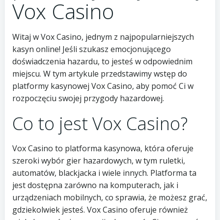
Vox Casino
Witaj w Vox Casino, jednym z najpopularniejszych
kasyn online! Jeśli szukasz emocjonującego
doświadczenia hazardu, to jesteś w odpowiednim
miejscu. W tym artykule przedstawimy wstęp do
platformy kasynowej Vox Casino, aby pomoć Ci w
rozpoczęciu swojej przygody hazardowej.
Co to jest Vox Casino?
Vox Casino to platforma kasynowa, która oferuje
szeroki wybór gier hazardowych, w tym ruletki,
automatów, blackjacka i wiele innych. Platforma ta
jest dostępna zarówno na komputerach, jak i
urządzeniach mobilnych, co sprawia, że możesz grać,
gdziekolwiek jesteś. Vox Casino oferuje również