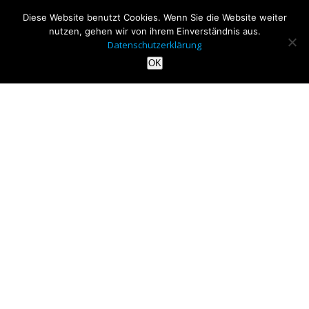
Diese Website benutzt Cookies. Wenn Sie die Website weiter
nutzen, gehen wir von ihrem Einverständnis aus.
Datenschutzerklärung
OK