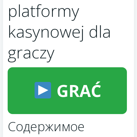
platformy
kasynowej dla
graczy
GRAĆ
Содержимое