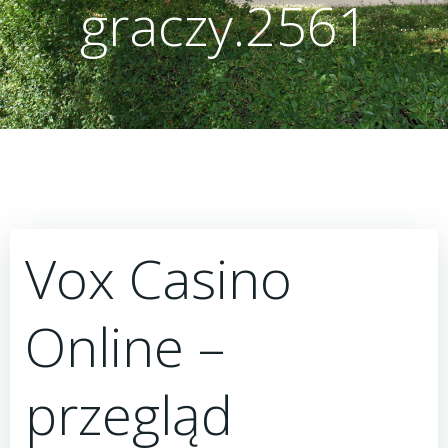
graczy.2561
Vox Casino
Online –
przegląd