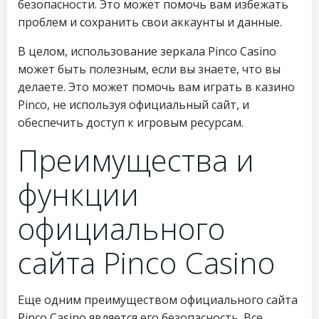
безопасности. Это может помочь вам избежать
проблем и сохранить свои аккаунты и данные.
В целом, использование зеркала Pinco Casino
может быть полезным, если вы знаете, что вы
делаете. Это может помочь вам играть в казино
Pinco, не используя официальный сайт, и
обеспечить доступ к игровым ресурсам.
Преимущества и
функции
официального
сайта Pinco Casino
Еще одним преимуществом официального сайта
Pinco Casino является его безопасность. Все