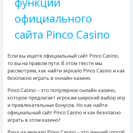
функции
официального
сайта Pinco Casino
Если вы ищете официальный сайт Pinco Casino,
то вы на правом пути. В этом тексте мы
рассмотрим, как найти зеркало Pinco Casino и как
безопасно играть в онлайн-казино.
Pinco Casino – это популярное онлайн-казино,
которое предлагает игрокам широкий выбор игр
и привлекательных бонусов. Но как найти
официальный сайт Pinco Casino и как безопасно
играть в этом казино?
Вход на зеркало Pinco Casino – это лучший способ