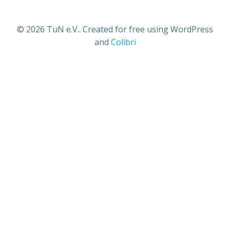
© 2026 TuN e.V.. Created for free using WordPress
and
Colibri