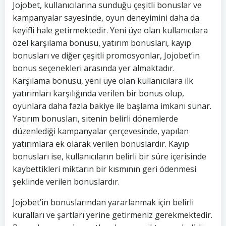
Jojobet, kullanıcılarına sunduğu çeşitli bonuslar ve
kampanyalar sayesinde, oyun deneyimini daha da
keyifli hale getirmektedir. Yeni üye olan kullanıcılara
özel karşılama bonusu, yatırım bonusları, kayıp
bonusları ve diğer çeşitli promosyonlar, Jojobet’in
bonus seçenekleri arasında yer almaktadır.
Karşılama bonusu, yeni üye olan kullanıcılara ilk
yatırımları karşılığında verilen bir bonus olup,
oyunlara daha fazla bakiye ile başlama imkanı sunar.
Yatırım bonusları, sitenin belirli dönemlerde
düzenlediği kampanyalar çerçevesinde, yapılan
yatırımlara ek olarak verilen bonuslardır. Kayıp
bonusları ise, kullanıcıların belirli bir süre içerisinde
kaybettikleri miktarın bir kısmının geri ödenmesi
şeklinde verilen bonuslardır.
Jojobet’in bonuslarından yararlanmak için belirli
kuralları ve şartları yerine getirmeniz gerekmektedir.