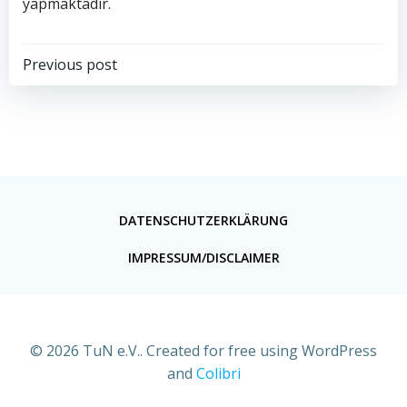
yapmaktadır.
Previous post
DATENSCHUTZERKLÄRUNG
IMPRESSUM/DISCLAIMER
© 2026 TuN e.V.. Created for free using WordPress
and
Colibri