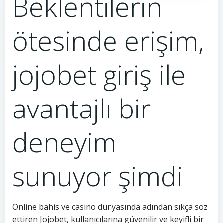
Beklentilerin
ötesinde erişim,
jojobet giriş ile
avantajlı bir
deneyim
sunuyor şimdi
Online bahis ve casino dünyasında adından sıkça söz
ettiren Jojobet, kullanıcılarına güvenilir ve keyifli bir