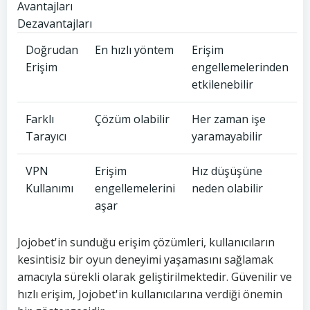
Avantajları
Dezavantajları
Doğrudan
En hızlı yöntem
Erişim
Erişim
engellemelerinden
etkilenebilir
Farklı
Çözüm olabilir
Her zaman işe
Tarayıcı
yaramayabilir
VPN
Erişim
Hız düşüşüne
Kullanımı
engellemelerini
neden olabilir
aşar
Jojobet'in sunduğu erişim çözümleri, kullanıcıların
kesintisiz bir oyun deneyimi yaşamasını sağlamak
amacıyla sürekli olarak geliştirilmektedir. Güvenilir ve
hızlı erişim, Jojobet'in kullanıcılarına verdiği önemin