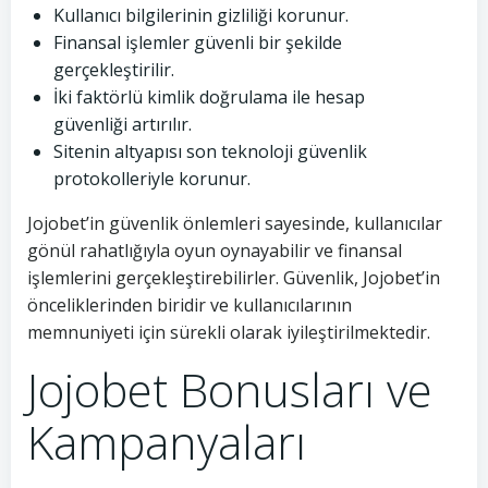
Kullanıcı bilgilerinin gizliliği korunur.
Finansal işlemler güvenli bir şekilde
gerçekleştirilir.
İki faktörlü kimlik doğrulama ile hesap
güvenliği artırılır.
Sitenin altyapısı son teknoloji güvenlik
protokolleriyle korunur.
Jojobet’in güvenlik önlemleri sayesinde, kullanıcılar
gönül rahatlığıyla oyun oynayabilir ve finansal
işlemlerini gerçekleştirebilirler. Güvenlik, Jojobet’in
önceliklerinden biridir ve kullanıcılarının
memnuniyeti için sürekli olarak iyileştirilmektedir.
Jojobet Bonusları ve
Kampanyaları