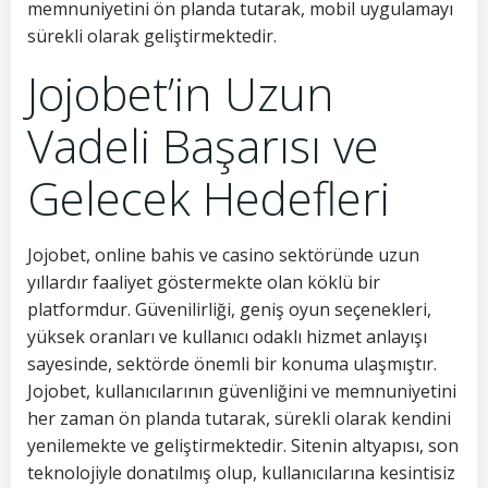
memnuniyetini ön planda tutarak, mobil uygulamayı
sürekli olarak geliştirmektedir.
Jojobet’in Uzun
Vadeli Başarısı ve
Gelecek Hedefleri
Jojobet, online bahis ve casino sektöründe uzun
yıllardır faaliyet göstermekte olan köklü bir
platformdur. Güvenilirliği, geniş oyun seçenekleri,
yüksek oranları ve kullanıcı odaklı hizmet anlayışı
sayesinde, sektörde önemli bir konuma ulaşmıştır.
Jojobet, kullanıcılarının güvenliğini ve memnuniyetini
her zaman ön planda tutarak, sürekli olarak kendini
yenilemekte ve geliştirmektedir. Sitenin altyapısı, son
teknolojiyle donatılmış olup, kullanıcılarına kesintisiz