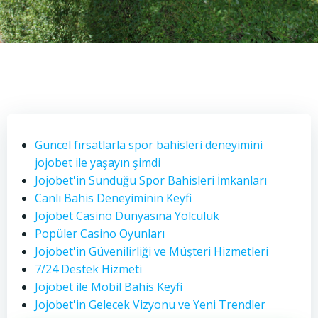
Güncel fırsatlarla spor bahisleri deneyimini
jojobet ile yaşayın şimdi
Jojobet'in Sunduğu Spor Bahisleri İmkanları
Canlı Bahis Deneyiminin Keyfi
Jojobet Casino Dünyasına Yolculuk
Popüler Casino Oyunları
Jojobet'in Güvenilirliği ve Müşteri Hizmetleri
7/24 Destek Hizmeti
Jojobet ile Mobil Bahis Keyfi
Jojobet'in Gelecek Vizyonu ve Yeni Trendler