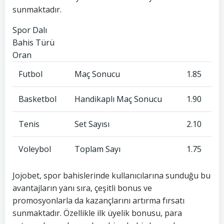
sunmaktadır.
Spor Dalı
Bahis Türü
Oran
Futbol
Maç Sonucu
1.85
Basketbol
Handikaplı Maç Sonucu
1.90
Tenis
Set Sayısı
2.10
Voleybol
Toplam Sayı
1.75
Jojobet, spor bahislerinde kullanıcılarına sunduğu bu
avantajların yanı sıra, çeşitli bonus ve
promosyonlarla da kazançlarını artırma fırsatı
sunmaktadır. Özellikle ilk üyelik bonusu, para