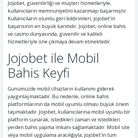
Jojobet, güvenilirliği ve müşteri hizmetleriyle,
kullanıcıların memnuniyetini kazanmayı başarmıştır.
Kullanıcıların olumlu geri bildirimleri, jojobet'in
başarısının en büyük kanıtıdır. Jojobet, online bahis
ve casino dünyasında, güvenilir ve kaliteli
hizmetleriyle öne çıkmaya devam etmektedir.
Jojobet ile Mobil
Bahis Keyfi
Günümüzde mobil cihazların kullanımı giderek
yaygınlaşmaktadır. Bu nedenle, online bahis
platformlarının da mobil uyumlu olması büyük önem
taşımaktadır. Jojobet, kullanıcılarına mobil uyumlu bir
platform sunarak, istedikleri zaman ve istedikleri
yerden bahis yapma imkanı sağlamaktadır. Mobil site
veya mobil uygulama aracılığıyla, jojobet'in tüm