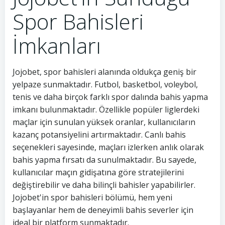
Spor Bahisleri
İmkanları
Jojobet, spor bahisleri alanında oldukça geniş bir
yelpaze sunmaktadır. Futbol, basketbol, voleybol,
tenis ve daha birçok farklı spor dalında bahis yapma
imkanı bulunmaktadır. Özellikle popüler liglerdeki
maçlar için sunulan yüksek oranlar, kullanıcıların
kazanç potansiyelini artırmaktadır. Canlı bahis
seçenekleri sayesinde, maçları izlerken anlık olarak
bahis yapma fırsatı da sunulmaktadır. Bu sayede,
kullanıcılar maçın gidişatına göre stratejilerini
değiştirebilir ve daha bilinçli bahisler yapabilirler.
Jojobet'in spor bahisleri bölümü, hem yeni
başlayanlar hem de deneyimli bahis severler için
ideal bir platform sunmaktadır.