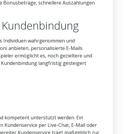
here Bonusbeträge, schnellere Auszahlungen
er Kundenbindung
h als Individuen wahrgenommen und
oni anbieten, personalisierte E-Mails
Spieler ermöglicht es, noch gezieltere und
e Kundenbindung langfristig gesteigert
und kompetent unterstützt werden. Ein
den Kundenservice per Live-Chat, E-Mail oder
sbereiter Kundenservice trägt maßgeblich zur