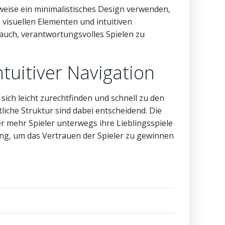
sweise ein minimalistisches Design verwenden,
visuellen Elementen und intuitiven
 auch, verantwortungsvolles Spielen zu
tuitiver Navigation
 sich leicht zurechtfinden und schnell zu den
liche Struktur sind dabei entscheidend. Die
er mehr Spieler unterwegs ihre Lieblingsspiele
ng, um das Vertrauen der Spieler zu gewinnen