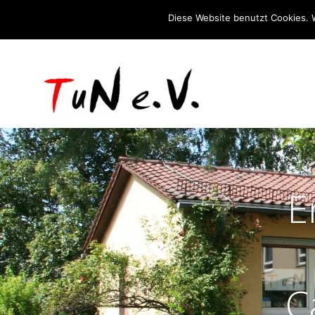
Diese Website benutzt Cookies. 
E
C