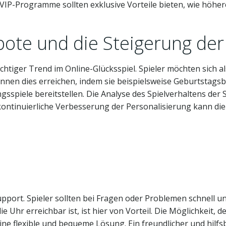
d. VIP-Programme sollten exklusive Vorteile bieten, wie hö
bote und die Steigerung d
ichtiger Trend im Online-Glücksspiel. Spieler möchten sic
nnen dies erreichen, indem sie beispielsweise Geburtstagsb
sspiele bereitstellen. Die Analyse des Spielverhaltens der 
 kontinuierliche Verbesserung der Personalisierung kann di
upport. Spieler sollten bei Fragen oder Problemen schnell 
Uhr erreichbar ist, ist hier von Vorteil. Die Möglichkeit, 
eine flexible und bequeme Lösung. Ein freundlicher und hilf