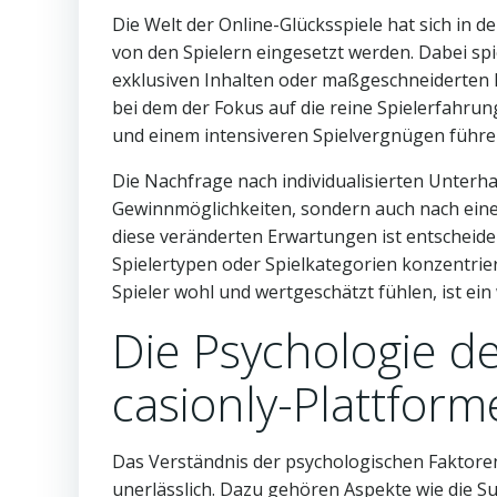
Die Welt der Online-Glücksspiele hat sich in d
von den Spielern eingesetzt werden. Dabei spi
exklusiven Inhalten oder maßgeschneiderten B
bei dem der Fokus auf die reine Spielerfahr
und einem intensiveren Spielvergnügen führe
Die Nachfrage nach individualisierten Unterha
Gewinnmöglichkeiten, sondern auch nach eine
diese veränderten Erwartungen ist entscheiden
Spielertypen oder Spielkategorien konzentrier
Spieler wohl und wertgeschätzt fühlen, ist ein 
Die Psychologie d
casionly-Plattfor
Das Verständnis der psychologischen Faktoren,
unerlässlich. Dazu gehören Aspekte wie die S