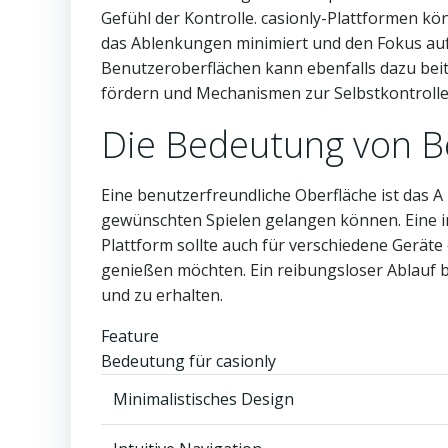
Gefühl der Kontrolle. casionly-Plattformen kö
das Ablenkungen minimiert und den Fokus auf 
Benutzeroberflächen kann ebenfalls dazu beitr
fördern und Mechanismen zur Selbstkontrolle
Die Bedeutung von Be
Eine benutzerfreundliche Oberfläche ist das A u
gewünschten Spielen gelangen können. Eine int
Plattform sollte auch für verschiedene Geräte
genießen möchten. Ein reibungsloser Ablauf b
und zu erhalten.
Feature
Bedeutung für casionly
Minimalistisches Design