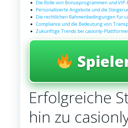
Die Rolle von Bonusprogrammen und VIP-B
Personalisierte Angebote und die Steige
Die rechtlichen Rahmenbedingungen für cas
Compliance und die Bedeutung von Trans
Zukünftige Trends bei casionly-Plattforme
Spiel
Erfolgreiche S
hin zu casionl