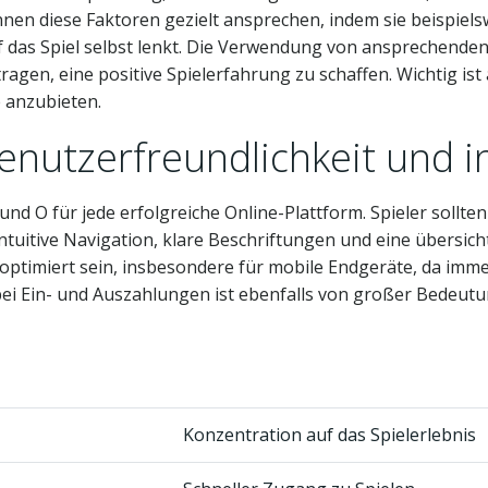
nnen diese Faktoren gezielt ansprechen, indem sie beispiel
das Spiel selbst lenkt. Die Verwendung von ansprechenden 
agen, eine positive Spielerfahrung zu schaffen. Wichtig ist
 anzubieten.
nutzerfreundlichkeit und in
nd O für jede erfolgreiche Online-Plattform. Spieler sollten
uitive Navigation, klare Beschriftungen und eine übersicht
 optimiert sein, insbesondere für mobile Endgeräte, da imm
ei Ein- und Auszahlungen ist ebenfalls von großer Bedeutu
Konzentration auf das Spielerlebnis