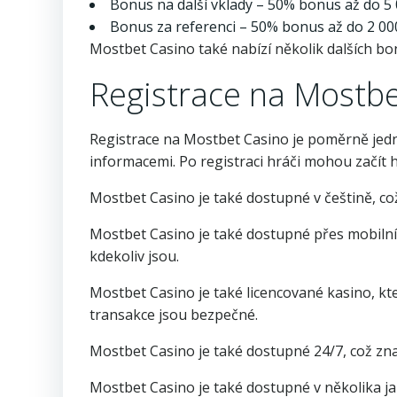
Bonus na další vklady – 50% bonus až do 5
Bonus za referenci – 50% bonus až do 2 00
Mostbet Casino také nabízí několik dalších bo
Registrace na Mostbe
Registrace na Mostbet Casino je poměrně jedn
informacemi. Po registraci hráči mohou začít h
Mostbet Casino je také dostupné v češtině, což
Mostbet Casino je také dostupné přes mobilní 
kdekoliv jsou.
Mostbet Casino je také licencované kasino, kte
transakce jsou bezpečné.
Mostbet Casino je také dostupné 24/7, což zna
Mostbet Casino je také dostupné v několika jaz