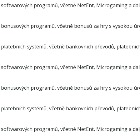
 softwarových programů, včetně NetEnt, Microgaming a dalš
 bonusových programů, včetně bonusů za hry s vysokou úrov
 platebních systémů, včetně bankovních převodů, platebních
 softwarových programů, včetně NetEnt, Microgaming a dalš
 bonusových programů, včetně bonusů za hry s vysokou úrov
 platebních systémů, včetně bankovních převodů, platebních
 softwarových programů, včetně NetEnt, Microgaming a dalš