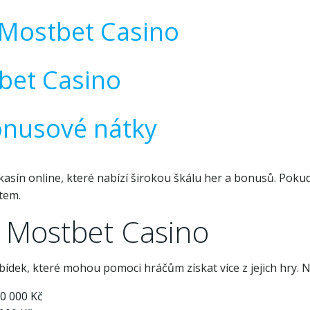
Mostbet Casino
bet Casino
onusové nátky
kasín online, které nabízí širokou škálu her a bonusů. Poku
tem.
 Mostbet Casino
dek, které mohou pomoci hráčům získat více z jejich hry. N
0 000 Kč