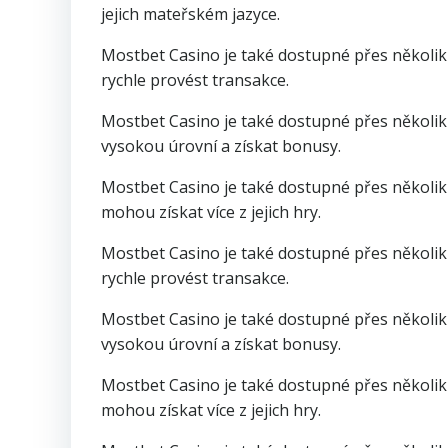
jejich mateřském jazyce.
Mostbet Casino je také dostupné přes několik
rychle provést transakce.
Mostbet Casino je také dostupné přes několik
vysokou úrovní a získat bonusy.
Mostbet Casino je také dostupné přes několik
mohou získat více z jejich hry.
Mostbet Casino je také dostupné přes několik
rychle provést transakce.
Mostbet Casino je také dostupné přes několik
vysokou úrovní a získat bonusy.
Mostbet Casino je také dostupné přes několik
mohou získat více z jejich hry.