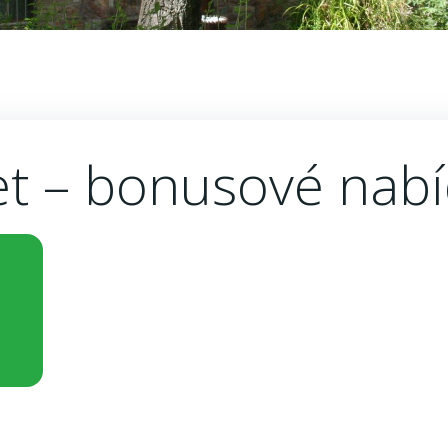
t – bonusové nab