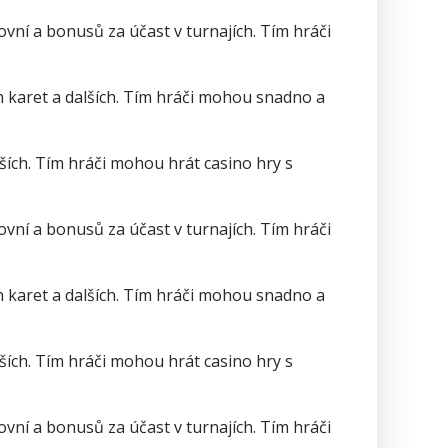
ní a bonusů za účast v turnajích. Tím hráči
 karet a dalších. Tím hráči mohou snadno a
ích. Tím hráči mohou hrát casino hry s
ní a bonusů za účast v turnajích. Tím hráči
 karet a dalších. Tím hráči mohou snadno a
ích. Tím hráči mohou hrát casino hry s
ní a bonusů za účast v turnajích. Tím hráči