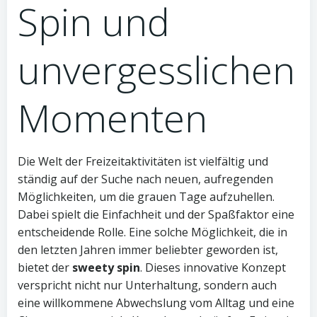
Spin und
unvergesslichen
Momenten
Die Welt der Freizeitaktivitäten ist vielfältig und
ständig auf der Suche nach neuen, aufregenden
Möglichkeiten, um die grauen Tage aufzuhellen.
Dabei spielt die Einfachheit und der Spaßfaktor eine
entscheidende Rolle. Eine solche Möglichkeit, die in
den letzten Jahren immer beliebter geworden ist,
bietet der
sweety spin
. Dieses innovative Konzept
verspricht nicht nur Unterhaltung, sondern auch
eine willkommene Abwechslung vom Alltag und eine