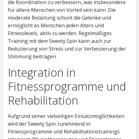
die Koordination zu verbessern, was insbesondere
für ältere Menschen von Vorteil sein kann. Die
moderate Belastung schont die Gelenke und
ermöglicht es Menschen jeden Alters und
Fitnesslevels, aktiv zu werden. Regelmäßiges
Training mit dem Sweety Spin kann auch zur
Reduzierung von Stress und zur Verbesserung der
Stimmung beitragen.
Integration in
Fitnessprogramme und
Rehabilitation
Aufgrund seiner vielseitigen Einsatzmöglichkeiten
wird der Sweety Spin zunehmend in
Fitnessprogramme und Rehabilitationstrainings