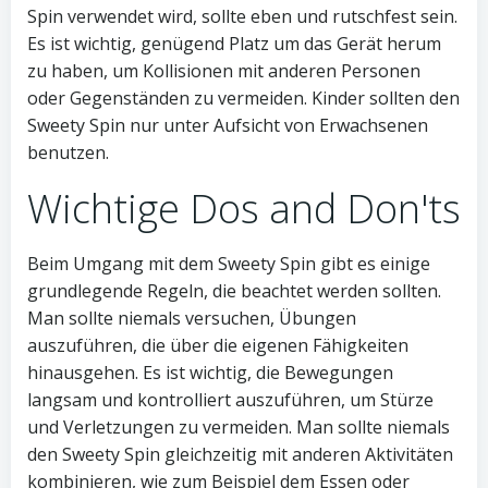
Spin verwendet wird, sollte eben und rutschfest sein.
Es ist wichtig, genügend Platz um das Gerät herum
zu haben, um Kollisionen mit anderen Personen
oder Gegenständen zu vermeiden. Kinder sollten den
Sweety Spin nur unter Aufsicht von Erwachsenen
benutzen.
Wichtige Dos and Don'ts
Beim Umgang mit dem Sweety Spin gibt es einige
grundlegende Regeln, die beachtet werden sollten.
Man sollte niemals versuchen, Übungen
auszuführen, die über die eigenen Fähigkeiten
hinausgehen. Es ist wichtig, die Bewegungen
langsam und kontrolliert auszuführen, um Stürze
und Verletzungen zu vermeiden. Man sollte niemals
den Sweety Spin gleichzeitig mit anderen Aktivitäten
kombinieren, wie zum Beispiel dem Essen oder