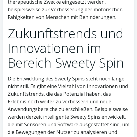
therapeutische Zwecke eingesetzt werden,
beispielsweise zur Verbesserung der motorischen
Fähigkeiten von Menschen mit Behinderungen.
Zukunftstrends und
Innovationen im
Bereich Sweety Spin
Die Entwicklung des Sweety Spins steht noch lange
nicht still. Es gibt eine Vielzahl von Innovationen und
Zukunftstrends, die das Potenzial haben, das
Erlebnis noch weiter zu verbessern und neue
Anwendungsbereiche zu erschließen. Beispielsweise
werden derzeit intelligente Sweety Spins entwickelt,
die mit Sensoren und Software ausgestattet sind, um
die Bewegungen der Nutzer zu analysieren und