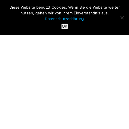
Diese Website benutzt Cookies. Wenn Sie die Website weiter
nutzen, gehen wir von ihrem Einverständnis aus.
Datenschutzerklärung
OK