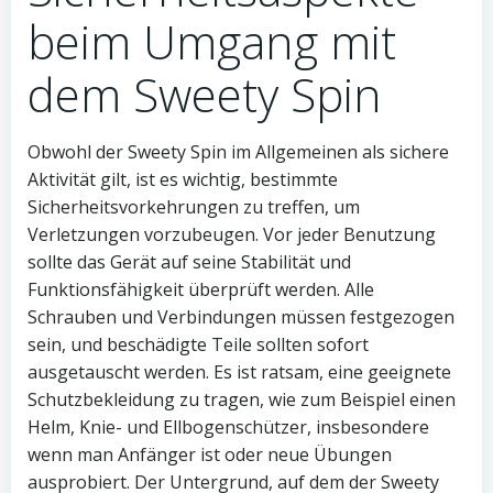
beim Umgang mit
dem Sweety Spin
Obwohl der Sweety Spin im Allgemeinen als sichere
Aktivität gilt, ist es wichtig, bestimmte
Sicherheitsvorkehrungen zu treffen, um
Verletzungen vorzubeugen. Vor jeder Benutzung
sollte das Gerät auf seine Stabilität und
Funktionsfähigkeit überprüft werden. Alle
Schrauben und Verbindungen müssen festgezogen
sein, und beschädigte Teile sollten sofort
ausgetauscht werden. Es ist ratsam, eine geeignete
Schutzbekleidung zu tragen, wie zum Beispiel einen
Helm, Knie- und Ellbogenschützer, insbesondere
wenn man Anfänger ist oder neue Übungen
ausprobiert. Der Untergrund, auf dem der Sweety