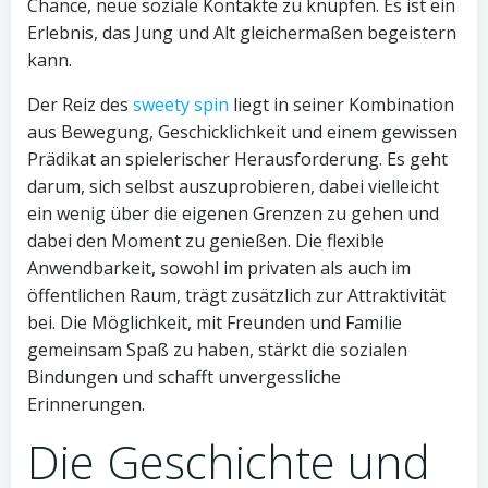
Chance, neue soziale Kontakte zu knüpfen. Es ist ein
Erlebnis, das Jung und Alt gleichermaßen begeistern
kann.
Der Reiz des
sweety spin
liegt in seiner Kombination
aus Bewegung, Geschicklichkeit und einem gewissen
Prädikat an spielerischer Herausforderung. Es geht
darum, sich selbst auszuprobieren, dabei vielleicht
ein wenig über die eigenen Grenzen zu gehen und
dabei den Moment zu genießen. Die flexible
Anwendbarkeit, sowohl im privaten als auch im
öffentlichen Raum, trägt zusätzlich zur Attraktivität
bei. Die Möglichkeit, mit Freunden und Familie
gemeinsam Spaß zu haben, stärkt die sozialen
Bindungen und schafft unvergessliche
Erinnerungen.
Die Geschichte und