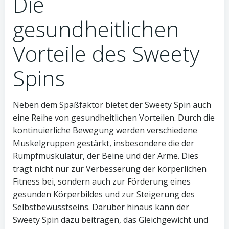
Die
gesundheitlichen
Vorteile des Sweety
Spins
Neben dem Spaßfaktor bietet der Sweety Spin auch
eine Reihe von gesundheitlichen Vorteilen. Durch die
kontinuierliche Bewegung werden verschiedene
Muskelgruppen gestärkt, insbesondere die der
Rumpfmuskulatur, der Beine und der Arme. Dies
trägt nicht nur zur Verbesserung der körperlichen
Fitness bei, sondern auch zur Förderung eines
gesunden Körperbildes und zur Steigerung des
Selbstbewusstseins. Darüber hinaus kann der
Sweety Spin dazu beitragen, das Gleichgewicht und