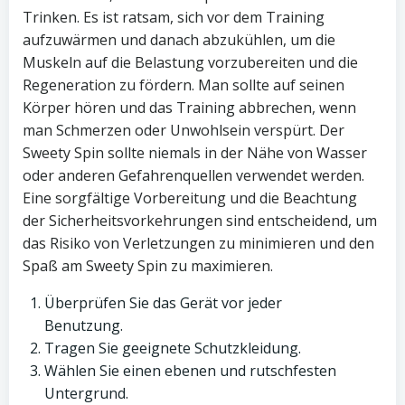
Trinken. Es ist ratsam, sich vor dem Training
aufzuwärmen und danach abzukühlen, um die
Muskeln auf die Belastung vorzubereiten und die
Regeneration zu fördern. Man sollte auf seinen
Körper hören und das Training abbrechen, wenn
man Schmerzen oder Unwohlsein verspürt. Der
Sweety Spin sollte niemals in der Nähe von Wasser
oder anderen Gefahrenquellen verwendet werden.
Eine sorgfältige Vorbereitung und die Beachtung
der Sicherheitsvorkehrungen sind entscheidend, um
das Risiko von Verletzungen zu minimieren und den
Spaß am Sweety Spin zu maximieren.
Überprüfen Sie das Gerät vor jeder
Benutzung.
Tragen Sie geeignete Schutzkleidung.
Wählen Sie einen ebenen und rutschfesten
Untergrund.