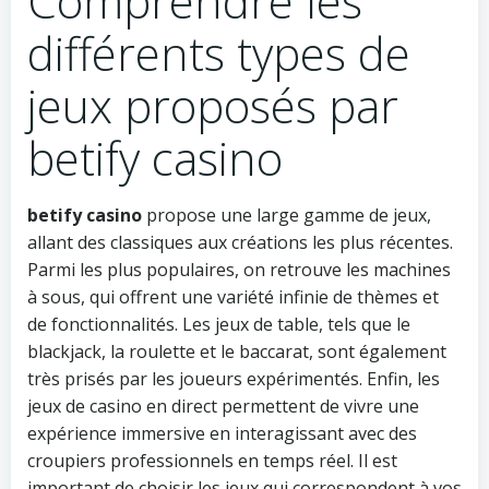
Comprendre les
différents types de
jeux proposés par
betify casino
betify casino
propose une large gamme de jeux,
allant des classiques aux créations les plus récentes.
Parmi les plus populaires, on retrouve les machines
à sous, qui offrent une variété infinie de thèmes et
de fonctionnalités. Les jeux de table, tels que le
blackjack, la roulette et le baccarat, sont également
très prisés par les joueurs expérimentés. Enfin, les
jeux de casino en direct permettent de vivre une
expérience immersive en interagissant avec des
croupiers professionnels en temps réel. Il est
important de choisir les jeux qui correspondent à vos