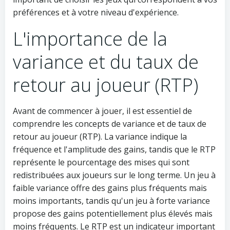
préférences et à votre niveau d'expérience.
L'importance de la
variance et du taux de
retour au joueur (RTP)
Avant de commencer à jouer, il est essentiel de
comprendre les concepts de variance et de taux de
retour au joueur (RTP). La variance indique la
fréquence et l'amplitude des gains, tandis que le RTP
représente le pourcentage des mises qui sont
redistribuées aux joueurs sur le long terme. Un jeu à
faible variance offre des gains plus fréquents mais
moins importants, tandis qu'un jeu à forte variance
propose des gains potentiellement plus élevés mais
moins fréquents. Le RTP est un indicateur important