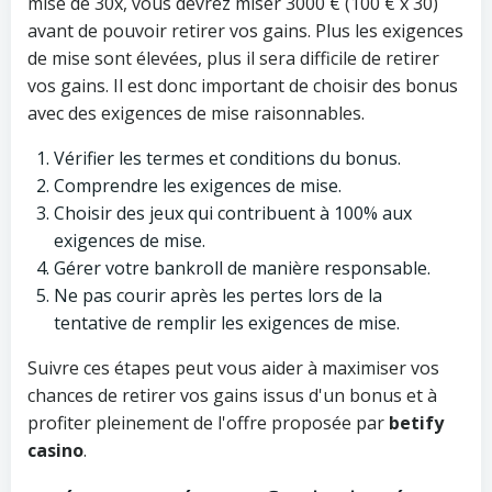
mise de 30x, vous devrez miser 3000 € (100 € x 30)
avant de pouvoir retirer vos gains. Plus les exigences
de mise sont élevées, plus il sera difficile de retirer
vos gains. Il est donc important de choisir des bonus
avec des exigences de mise raisonnables.
Vérifier les termes et conditions du bonus.
Comprendre les exigences de mise.
Choisir des jeux qui contribuent à 100% aux
exigences de mise.
Gérer votre bankroll de manière responsable.
Ne pas courir après les pertes lors de la
tentative de remplir les exigences de mise.
Suivre ces étapes peut vous aider à maximiser vos
chances de retirer vos gains issus d'un bonus et à
profiter pleinement de l'offre proposée par
betify
casino
.