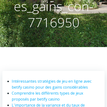
es_gains_con-
7716950
Intéressantes stratégies de jeu en ligne avec
betify casino pour des gains considérables
Comprendre les différents types de jeux
proposés par betify casino
L'importance de la variance et du taux de