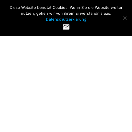
Diese Website benutzt Cookies. Wenn Sie die Website weiter
nutzen, gehen wir von ihrem Einverständnis aus.
Datenschutzerklärung
OK