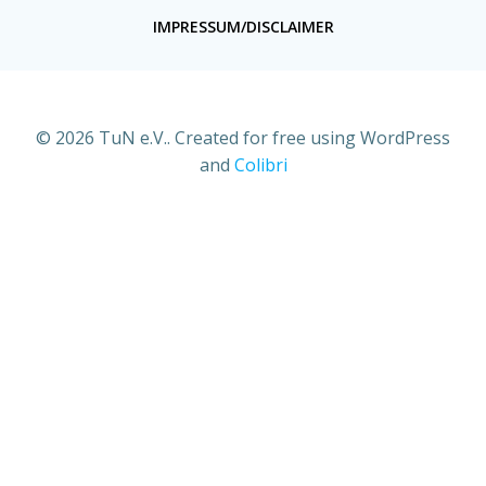
IMPRESSUM/DISCLAIMER
© 2026 TuN e.V.. Created for free using WordPress
and
Colibri