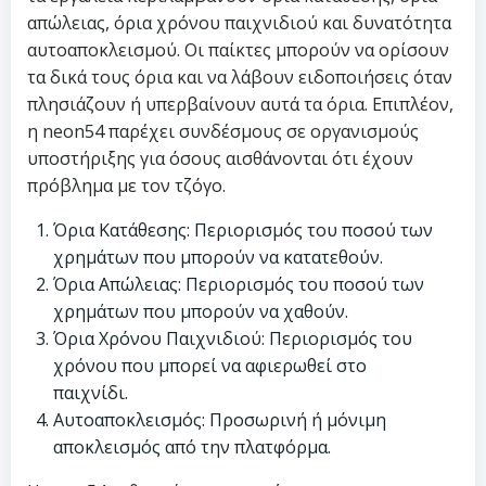
απώλειας, όρια χρόνου παιχνιδιού και δυνατότητα
αυτοαποκλεισμού. Οι παίκτες μπορούν να ορίσουν
τα δικά τους όρια και να λάβουν ειδοποιήσεις όταν
πλησιάζουν ή υπερβαίνουν αυτά τα όρια. Επιπλέον,
η neon54 παρέχει συνδέσμους σε οργανισμούς
υποστήριξης για όσους αισθάνονται ότι έχουν
πρόβλημα με τον τζόγο.
Όρια Κατάθεσης: Περιορισμός του ποσού των
χρημάτων που μπορούν να κατατεθούν.
Όρια Απώλειας: Περιορισμός του ποσού των
χρημάτων που μπορούν να χαθούν.
Όρια Χρόνου Παιχνιδιού: Περιορισμός του
χρόνου που μπορεί να αφιερωθεί στο
παιχνίδι.
Αυτοαποκλεισμός: Προσωρινή ή μόνιμη
αποκλεισμός από την πλατφόρμα.