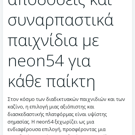
συναρπαστικά
παιχνίδια με
neon54 για
κάθε παίκτη
Στον κόσμο των διαδικτυακών παιχνιδιών και των
καζίνο, η επιλογή μιας αξιόπιστης και
διασκεδαστικής πλατφόρμας είναι υψίστης
σημασίας. Η neon54 ξεχωρίζει ως μια
ενδιαφέρουσα επιλογή, προσφέροντας μια