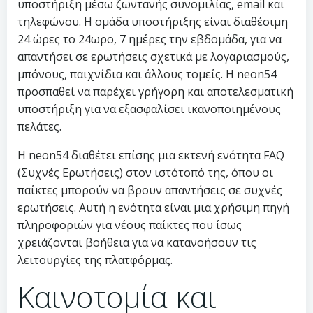
υποστήριξη μέσω ζωντανής συνομιλίας, email και
τηλεφώνου. Η ομάδα υποστήριξης είναι διαθέσιμη
24 ώρες το 24ωρο, 7 ημέρες την εβδομάδα, για να
απαντήσει σε ερωτήσεις σχετικά με λογαριασμούς,
μπόνους, παιχνίδια και άλλους τομείς. Η neon54
προσπαθεί να παρέχει γρήγορη και αποτελεσματική
υποστήριξη για να εξασφαλίσει ικανοποιημένους
πελάτες.
Η neon54 διαθέτει επίσης μια εκτενή ενότητα FAQ
(Συχνές Ερωτήσεις) στον ιστότοπό της, όπου οι
παίκτες μπορούν να βρουν απαντήσεις σε συχνές
ερωτήσεις. Αυτή η ενότητα είναι μια χρήσιμη πηγή
πληροφοριών για νέους παίκτες που ίσως
χρειάζονται βοήθεια για να κατανοήσουν τις
λειτουργίες της πλατφόρμας.
Καινοτομία και