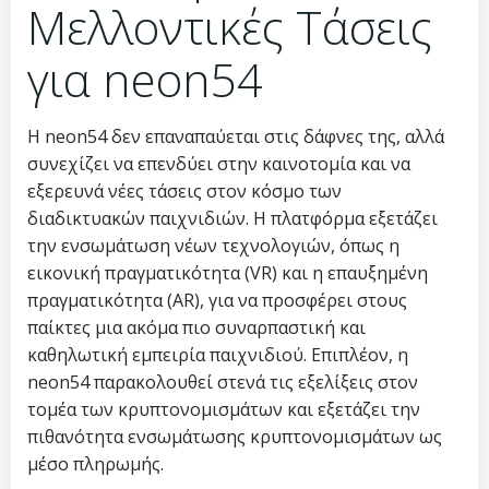
Μελλοντικές Τάσεις
για neon54
Η neon54 δεν επαναπαύεται στις δάφνες της, αλλά
συνεχίζει να επενδύει στην καινοτομία και να
εξερευνά νέες τάσεις στον κόσμο των
διαδικτυακών παιχνιδιών. Η πλατφόρμα εξετάζει
την ενσωμάτωση νέων τεχνολογιών, όπως η
εικονική πραγματικότητα (VR) και η επαυξημένη
πραγματικότητα (AR), για να προσφέρει στους
παίκτες μια ακόμα πιο συναρπαστική και
καθηλωτική εμπειρία παιχνιδιού. Επιπλέον, η
neon54 παρακολουθεί στενά τις εξελίξεις στον
τομέα των κρυπτονομισμάτων και εξετάζει την
πιθανότητα ενσωμάτωσης κρυπτονομισμάτων ως
μέσο πληρωμής.