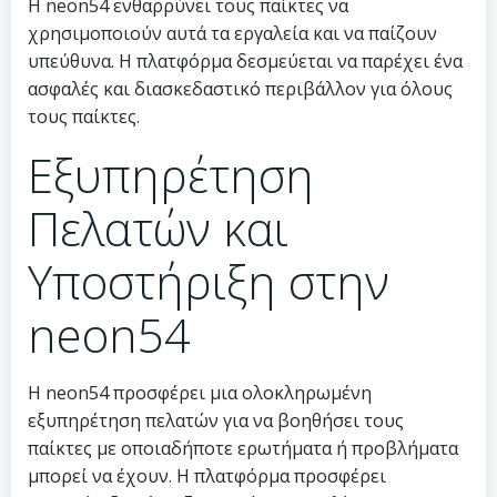
Η neon54 ενθαρρύνει τους παίκτες να
χρησιμοποιούν αυτά τα εργαλεία και να παίζουν
υπεύθυνα. Η πλατφόρμα δεσμεύεται να παρέχει ένα
ασφαλές και διασκεδαστικό περιβάλλον για όλους
τους παίκτες.
Εξυπηρέτηση
Πελατών και
Υποστήριξη στην
neon54
Η neon54 προσφέρει μια ολοκληρωμένη
εξυπηρέτηση πελατών για να βοηθήσει τους
παίκτες με οποιαδήποτε ερωτήματα ή προβλήματα
μπορεί να έχουν. Η πλατφόρμα προσφέρει