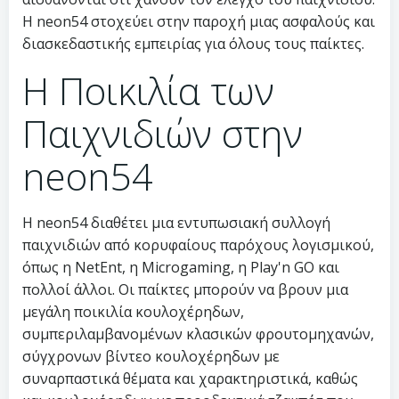
Η neon54 στοχεύει στην παροχή μιας ασφαλούς και
διασκεδαστικής εμπειρίας για όλους τους παίκτες.
Η Ποικιλία των
Παιχνιδιών στην
neon54
Η neon54 διαθέτει μια εντυπωσιακή συλλογή
παιχνιδιών από κορυφαίους παρόχους λογισμικού,
όπως η NetEnt, η Microgaming, η Play'n GO και
πολλοί άλλοι. Οι παίκτες μπορούν να βρουν μια
μεγάλη ποικιλία κουλοχέρηδων,
συμπεριλαμβανομένων κλασικών φρουτομηχανών,
σύγχρονων βίντεο κουλοχέρηδων με
συναρπαστικά θέματα και χαρακτηριστικά, καθώς