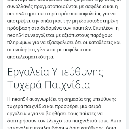
συναλλαγές πραγματοποιούνται με ασφάλεια και η
neon54 τηρεί αυστηρά πρότυπα ασφαλείας για να
αποτρέψει την απάτη και την μη εξουσιοδοτημένη
πρόσβαση στα δεδομένα των παικτών. Επιπλέον, η
neon54 συνεργάζεται με αξιόπιστους παρόχους
πληρωμών για να εξασφαλίσει ότι οι καταθέσεις και
οι αναλήψεις γίνονται με ασφάλεια και
αποτελεσματικότητα.
Εργαλεία Υπεύθυνης
Τυχερά Παιχνίδια
Η neon54 αναγνωρίζει τη σημασία της υπεύθυνης
τυχερά παιχνίδια και προσφέρει μια σειρά
εργαλείων για να βοηθήσει τους παίκτες να
διατηρήσουν τον έλεγχο του παιχνιδιού τους. Αυτά
τα εργαλεία περιλαμβάνουν όρια κατάθεσης, όρια