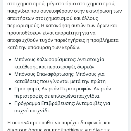
στοιχηματισμού, μέγιστο όριο στοιχηματισμού,
παιχνίδια που συνεισφέρουν στην εκπλήρωση των
απαιτήσεων στοιχηματισμού και άλλους
περιορισμούς. Η κατανόηση αυτών των όρων και
προϋποθέσεων είναι απαραίτητη για να
αποφευχθούν τυχόν παρεξηγήσεις ή προβλήματα
κατά την απόσυρση των κερδών.
Μπόνους Καλωσορίσματος: Αντιστοιχία
κατάθεσης και περιστροφές δωρεάν.
Μπόνους Επαναφόρτωσης: Μπόνους για
καταθέσεις που γίνονται μετά την πρώτη.
Προσφορές Δωρεάν Περιστροφών: Δωρεάν
περιστροφές σε επιλεγμένα παιχνίδια.
Πρόγραμμα Επιβράβευσης: Ανταμοιβές για
συχνό παιχνίδι.
Η neon54 προσπαθεί να παρέχει διαφανείς και
δίκαιους όρους και προϋποθέσεις για όλες τις