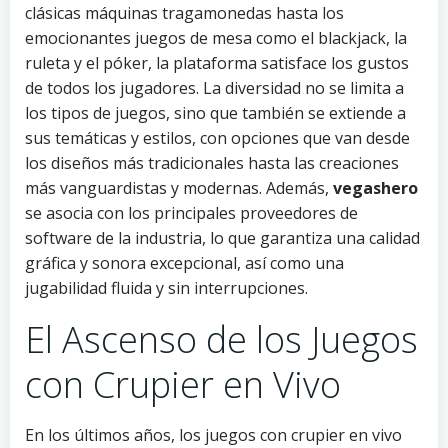
clásicas máquinas tragamonedas hasta los
emocionantes juegos de mesa como el blackjack, la
ruleta y el póker, la plataforma satisface los gustos
de todos los jugadores. La diversidad no se limita a
los tipos de juegos, sino que también se extiende a
sus temáticas y estilos, con opciones que van desde
los diseños más tradicionales hasta las creaciones
más vanguardistas y modernas. Además,
vegashero
se asocia con los principales proveedores de
software de la industria, lo que garantiza una calidad
gráfica y sonora excepcional, así como una
jugabilidad fluida y sin interrupciones.
El Ascenso de los Juegos
con Crupier en Vivo
En los últimos años, los juegos con crupier en vivo