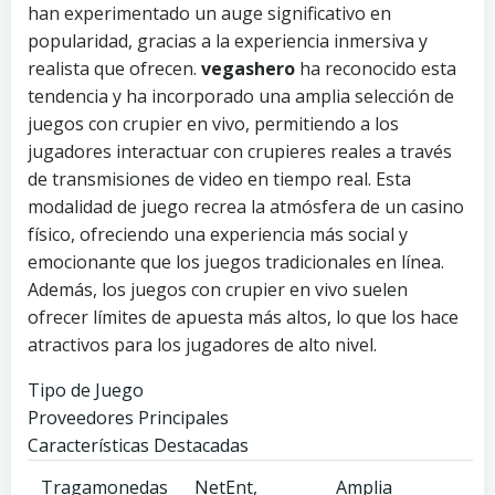
han experimentado un auge significativo en
popularidad, gracias a la experiencia inmersiva y
realista que ofrecen.
vegashero
ha reconocido esta
tendencia y ha incorporado una amplia selección de
juegos con crupier en vivo, permitiendo a los
jugadores interactuar con crupieres reales a través
de transmisiones de video en tiempo real. Esta
modalidad de juego recrea la atmósfera de un casino
físico, ofreciendo una experiencia más social y
emocionante que los juegos tradicionales en línea.
Además, los juegos con crupier en vivo suelen
ofrecer límites de apuesta más altos, lo que los hace
atractivos para los jugadores de alto nivel.
Tipo de Juego
Proveedores Principales
Características Destacadas
Tragamonedas
NetEnt,
Amplia