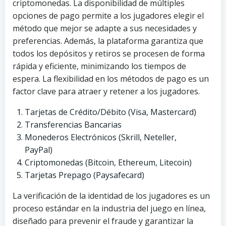
criptomonedas. La disponibilidad de múltiples
opciones de pago permite a los jugadores elegir el
método que mejor se adapte a sus necesidades y
preferencias. Además, la plataforma garantiza que
todos los depósitos y retiros se procesen de forma
rápida y eficiente, minimizando los tiempos de
espera. La flexibilidad en los métodos de pago es un
factor clave para atraer y retener a los jugadores.
Tarjetas de Crédito/Débito (Visa, Mastercard)
Transferencias Bancarias
Monederos Electrónicos (Skrill, Neteller,
PayPal)
Criptomonedas (Bitcoin, Ethereum, Litecoin)
Tarjetas Prepago (Paysafecard)
La verificación de la identidad de los jugadores es un
proceso estándar en la industria del juego en línea,
diseñado para prevenir el fraude y garantizar la