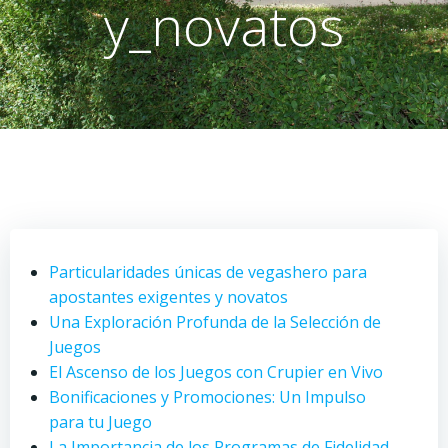
y_novatos
Particularidades únicas de vegashero para
apostantes exigentes y novatos
Una Exploración Profunda de la Selección de
Juegos
El Ascenso de los Juegos con Crupier en Vivo
Bonificaciones y Promociones: Un Impulso
para tu Juego
La Importancia de los Programas de Fidelidad