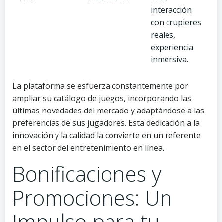
interacción
con crupieres
reales,
experiencia
inmersiva.
La plataforma se esfuerza constantemente por
ampliar su catálogo de juegos, incorporando las
últimas novedades del mercado y adaptándose a las
preferencias de sus jugadores. Esta dedicación a la
innovación y la calidad la convierte en un referente
en el sector del entretenimiento en línea.
Bonificaciones y
Promociones: Un
Impulso para tu