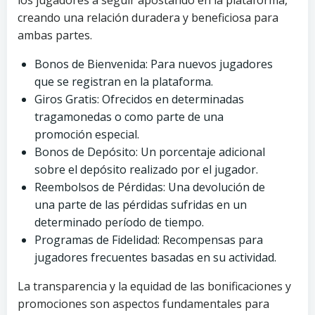
creando una relación duradera y beneficiosa para
ambas partes.
Bonos de Bienvenida: Para nuevos jugadores
que se registran en la plataforma.
Giros Gratis: Ofrecidos en determinadas
tragamonedas o como parte de una
promoción especial.
Bonos de Depósito: Un porcentaje adicional
sobre el depósito realizado por el jugador.
Reembolsos de Pérdidas: Una devolución de
una parte de las pérdidas sufridas en un
determinado período de tiempo.
Programas de Fidelidad: Recompensas para
jugadores frecuentes basadas en su actividad.
La transparencia y la equidad de las bonificaciones y
promociones son aspectos fundamentales para