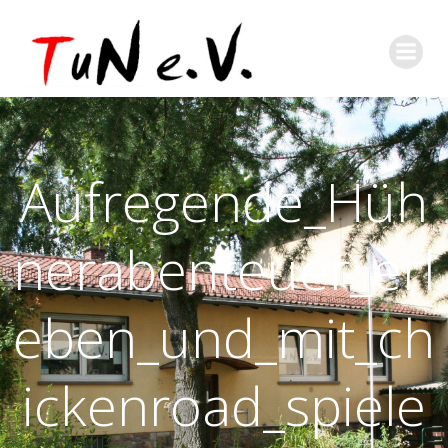
Aufregende_Hüh
nerabenteuer_erl
eben_und_mit_ch
ickenroad_spiele