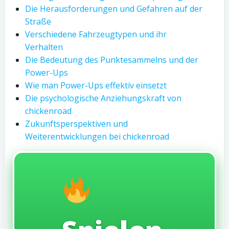
Die Herausforderungen und Gefahren auf der
Straße
Verschiedene Fahrzeugtypen und ihr
Verhalten
Die Bedeutung des Punktesammelns und der
Power-Ups
Wie man Power-Ups effektiv einsetzt
Die psychologische Anziehungskraft von
chickenroad
Zukunftsperspektiven und
Weiterentwicklungen bei chickenroad