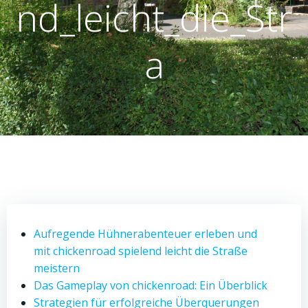
nd_leicht_die_Str
a
Aufregende Hühnerabenteuer erleben und
mit chickenroad spielend leicht die Straße
meistern
Das Gameplay von chickenroad: Ein Überblick
Strategien für erfolgreiche Überquerungen