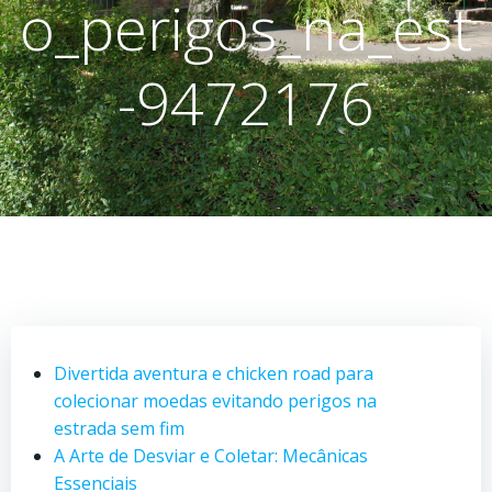
o_perigos_na_est
-9472176
Divertida aventura e chicken road para
colecionar moedas evitando perigos na
estrada sem fim
A Arte de Desviar e Coletar: Mecânicas
Essenciais