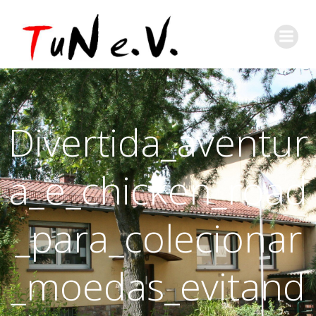
Divertida_aventur
a_e_chicken_road
_para_colecionar
_moedas_evitand