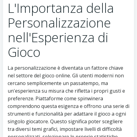
L'Importanza della
Personalizzazione
nell'Esperienza di
Gioco
La personalizzazione è diventata un fattore chiave
nel settore del gioco online. Gli utenti moderni non
cercano semplicemente un passatempo, ma
un'esperienza su misura che rifletta i propri gusti e
preferenze. Piattaforme come spinwinera
comprendono questa esigenza e offrono una serie di
strumenti e funzionalità per adattare il gioco a ogni
singolo giocatore. Questo significa poter scegliere
tra diversi temi grafici, impostare livelli di difficoltà
personalizzati, selezionare le proprie statistiche