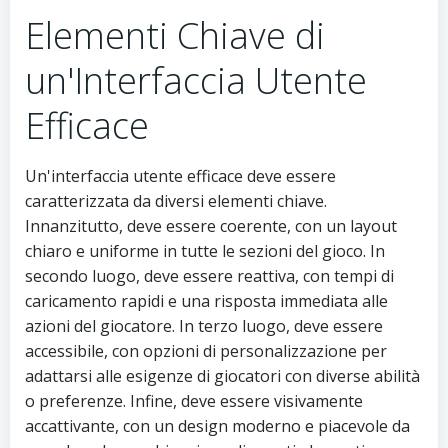
Elementi Chiave di
un'Interfaccia Utente
Efficace
Un'interfaccia utente efficace deve essere
caratterizzata da diversi elementi chiave.
Innanzitutto, deve essere coerente, con un layout
chiaro e uniforme in tutte le sezioni del gioco. In
secondo luogo, deve essere reattiva, con tempi di
caricamento rapidi e una risposta immediata alle
azioni del giocatore. In terzo luogo, deve essere
accessibile, con opzioni di personalizzazione per
adattarsi alle esigenze di giocatori con diverse abilità
o preferenze. Infine, deve essere visivamente
accattivante, con un design moderno e piacevole da