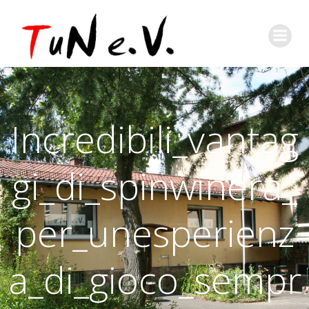
Incredibili_vantag
gi_di_spinwinera_
per_unesperienz
a_di_gioco_sempr