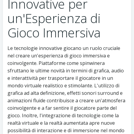
Innovative per
un'Esperienza di
Gioco Immersiva
Le tecnologie innovative giocano un ruolo cruciale
nel creare un'esperienza di gioco immersiva e
coinvolgente. Piattaforme come spinwinera
sfruttano le ultime novità in termini di grafica, audio
e interattività per trasportare il giocatore in un
mondo virtuale realistico e stimolante. L'utilizzo di
grafica ad alta definizione, effetti sonori surround e
animazioni fluide contribuisce a creare un'atmosfera
coinvolgente e a far sentire il giocatore parte del
gioco. Inoltre, l'integrazione di tecnologie come la
realtà virtuale e la realtà aumentata apre nuove
possibilità di interazione e di immersione nel mondo