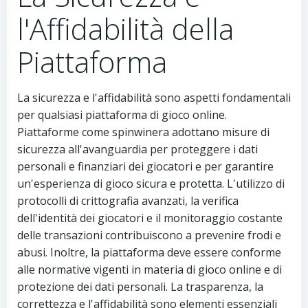
l'Affidabilità della
Piattaforma
La sicurezza e l'affidabilità sono aspetti fondamentali
per qualsiasi piattaforma di gioco online.
Piattaforme come spinwinera adottano misure di
sicurezza all'avanguardia per proteggere i dati
personali e finanziari dei giocatori e per garantire
un'esperienza di gioco sicura e protetta. L'utilizzo di
protocolli di crittografia avanzati, la verifica
dell'identità dei giocatori e il monitoraggio costante
delle transazioni contribuiscono a prevenire frodi e
abusi. Inoltre, la piattaforma deve essere conforme
alle normative vigenti in materia di gioco online e di
protezione dei dati personali. La trasparenza, la
correttezza e l'affidabilità sono elementi essenziali