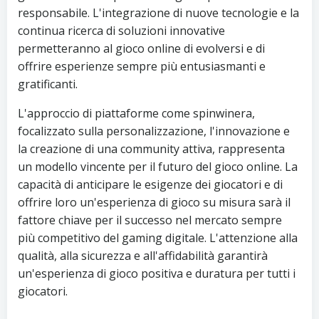
responsabile. L'integrazione di nuove tecnologie e la
continua ricerca di soluzioni innovative
permetteranno al gioco online di evolversi e di
offrire esperienze sempre più entusiasmanti e
gratificanti.
L'approccio di piattaforme come spinwinera,
focalizzato sulla personalizzazione, l'innovazione e
la creazione di una community attiva, rappresenta
un modello vincente per il futuro del gioco online. La
capacità di anticipare le esigenze dei giocatori e di
offrire loro un'esperienza di gioco su misura sarà il
fattore chiave per il successo nel mercato sempre
più competitivo del gaming digitale. L'attenzione alla
qualità, alla sicurezza e all'affidabilità garantirà
un'esperienza di gioco positiva e duratura per tutti i
giocatori.