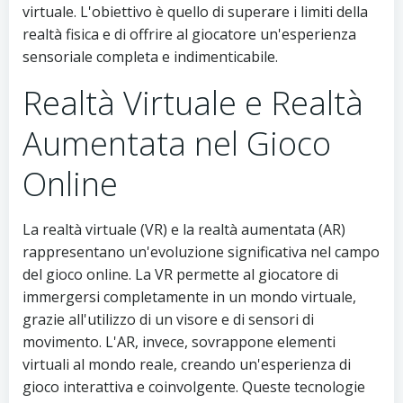
virtuale. L'obiettivo è quello di superare i limiti della
realtà fisica e di offrire al giocatore un'esperienza
sensoriale completa e indimenticabile.
Realtà Virtuale e Realtà
Aumentata nel Gioco
Online
La realtà virtuale (VR) e la realtà aumentata (AR)
rappresentano un'evoluzione significativa nel campo
del gioco online. La VR permette al giocatore di
immergersi completamente in un mondo virtuale,
grazie all'utilizzo di un visore e di sensori di
movimento. L'AR, invece, sovrappone elementi
virtuali al mondo reale, creando un'esperienza di
gioco interattiva e coinvolgente. Queste tecnologie