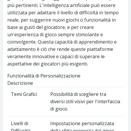
più pertinenti. L'intelligenza artificiale può essere
utilizzata per adattare il livello di difficoltà in tempo
reale, per suggerire nuovi giochi o funzionalità in
base ai gusti del giocatore, e per creare
un'esperienza di gioco sempre stimolante e
coinvolgente. Questa capacità di apprendimento e
adattamento è ciò che rende queste piattaforme
veramente innovative e capaci di superare le
aspettative dei giocatori più esigenti.
Funzionalità di Personalizzazione
Descrizione
Temi Grafici
Possibilità di scegliere tra
diversi stili visivi per l'interfaccia
di gioco.
Livelli di
Impostazione personalizzata
Difficoltà
della sfida proposta dal gioco.