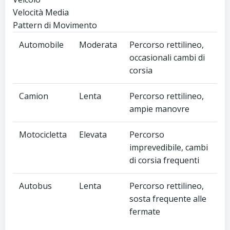
Velocità Media
Pattern di Movimento
Automobile
Moderata
Percorso rettilineo,
occasionali cambi di
corsia
Camion
Lenta
Percorso rettilineo,
ampie manovre
Motocicletta
Elevata
Percorso
imprevedibile, cambi
di corsia frequenti
Autobus
Lenta
Percorso rettilineo,
sosta frequente alle
fermate