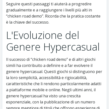
Seguire questi passaggi ti aiuterà a progredire
gradualmente e a raggiungere i livelli più alti in
“chicken road demo”. Ricorda che la pratica costante
è la chiave del successo.
L'Evoluzione del
Genere Hypercasual
Il successo di “chicken road demo” e di altri giochi
simili ha contribuito a definire e a far evolvere il
genere hypercasual. Questi giochi si distinguono per
la loro semplicità, accessibilità e rigiocabilità,
caratteristiche che li rendono particolarmente adatti
a piattaforme mobile e online. Negli ultimi anni, il
genere hypercasual ha visto una crescita
esponenziale, con la pubblicazione di un numero
sempre maggiore di titoli che offrono esperienze di