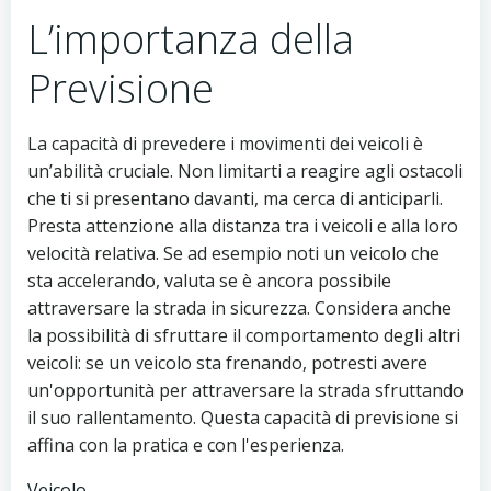
L’importanza della
Previsione
La capacità di prevedere i movimenti dei veicoli è
un’abilità cruciale. Non limitarti a reagire agli ostacoli
che ti si presentano davanti, ma cerca di anticiparli.
Presta attenzione alla distanza tra i veicoli e alla loro
velocità relativa. Se ad esempio noti un veicolo che
sta accelerando, valuta se è ancora possibile
attraversare la strada in sicurezza. Considera anche
la possibilità di sfruttare il comportamento degli altri
veicoli: se un veicolo sta frenando, potresti avere
un'opportunità per attraversare la strada sfruttando
il suo rallentamento. Questa capacità di previsione si
affina con la pratica e con l'esperienza.
Veicolo