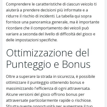
Comprendere le caratteristiche di ciascun veicolo ti
aiuterà a prendere decisioni più informate e a
ridurre il rischio di incidenti. La tabella qui sopra
fornisce una panoramica generale, ma è importante
ricordare che il comportamento dei veicoli può
variare a seconda del livello di difficoltà del gioco e
delle impostazioni specifiche.
Ottimizzazione del
Punteggio e Bonus
Oltre a superare la strada in sicurezza, è possibile
ottimizzare il punteggio ottenendo bonus e
massimizzando l'efficienza di ogni attraversata.
Alcune versioni del gioco offrono bonus per
attraversate particolarmente rapide o rischiose.
Sfrutta queste opportunità per aumentare il tuo