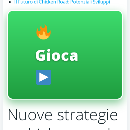
Il Futuro di Chicken Road: Potenziali Sviluppi
Gioca
Nuove strategie