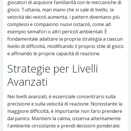
giocatori di acquisire familiarità con le meccaniche di
gioco. Tuttavia, man mano che si sale di livello, la
velocità dei veicoli aumenta, i pattern diventano più
complessi e compaiono nuovi ostacoli, come ad
esempio semafori o altri pericoli ambientali. È
fondamentale adattare la propria strategia a ciascun
livello di difficoltà, modificando il proprio stile di gioco
e affinando le proprie capacità di reazione.
Strategie per Livelli
Avanzati
Nei livelli avanzati, è essenziale concentrarsi sulla
precisione e sulla velocità di reazione. Nonostante la
maggiore difficoltà, è importante non farsi prendere
dal panico. Mantieni la calma, osserva attentamente
l'ambiente circostante e prendi decisioni ponderate.