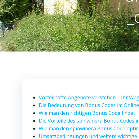
_
Vorteilhafte Angebote verstehen – Ihr We
Die Bedeutung von Bonus Codes im Online
Wie man den richtigen Bonus Code findet
Die Vorteile des spinwinera Bonus Codes i
Wie man den spinwinera Bonus Code optim
Umsatzbedingungen und weitere wichtige