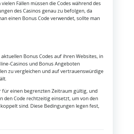
 vielen Fällen müssen die Codes während des
sungen des Casinos genau zu befolgen, da
 man einen Bonus Code verwendet, sollte man
 aktuellen Bonus Codes auf ihren Websites, in
 Online-Casinos und Bonus Angeboten
llen zu vergleichen und auf vertrauenswürdige
lt.
ur für einen begrenzten Zeitraum gültig, und
n den Code rechtzeitig einsetzt, um von den
ekoppelt sind. Diese Bedingungen legen fest,