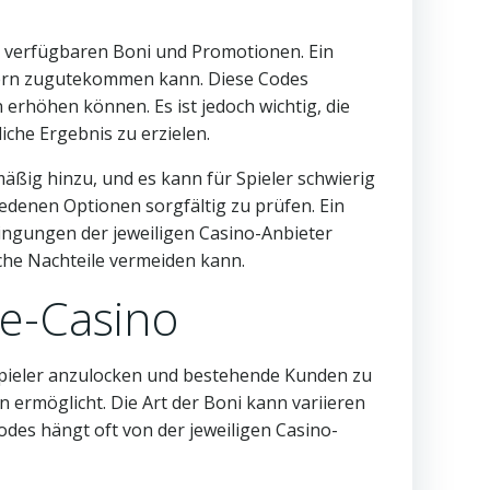
die verfügbaren Boni und Promotionen. Ein
ern zugutekommen kann. Diese Codes
erhöhen können. Es ist jedoch wichtig, die
he Ergebnis zu erzielen.
ßig hinzu, und es kann für Spieler schwierig
iedenen Optionen sorgfältig zu prüfen. Ein
dingungen der jeweiligen Casino-Anbieter
che Nachteile vermeiden kann.
e-Casino
Spieler anzulocken und bestehende Kunden zu
 ermöglicht. Die Art der Boni kann variieren
des hängt oft von der jeweiligen Casino-