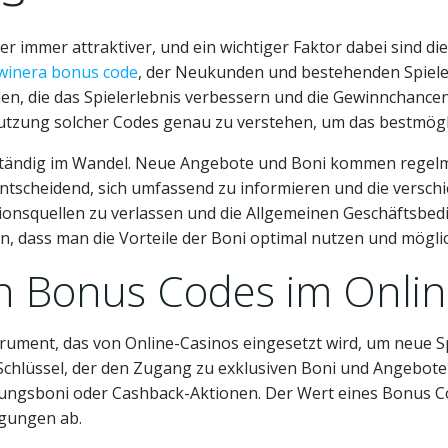
ler immer attraktiver, und ein wichtiger Faktor dabei sind 
winera bonus code
, der Neukunden und bestehenden Spiel
n, die das Spielerlebnis verbessern und die Gewinnchancen 
zung solcher Codes genau zu verstehen, um das bestmöglic
 ständig im Wandel. Neue Angebote und Boni kommen regelmä
 entscheidend, sich umfassend zu informieren und die versch
mationsquellen zu verlassen und die Allgemeinen Geschäftsbe
n, dass man die Vorteile der Boni optimal nutzen und mögli
n Bonus Codes im Onlin
rument, das von Online-Casinos eingesetzt wird, um neue 
Schlüssel, der den Zugang zu exklusiven Boni und Angeboten
hlungsboni oder Cashback-Aktionen. Der Wert eines Bonus Co
gungen ab.