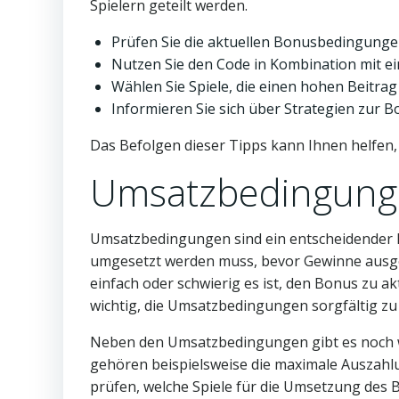
Spielern geteilt werden.
Prüfen Sie die aktuellen Bonusbedingunge
Nutzen Sie den Code in Kombination mit e
Wählen Sie Spiele, die einen hohen Beitra
Informieren Sie sich über Strategien zur
Das Befolgen dieser Tipps kann Ihnen helfen
Umsatzbedingunge
Umsatzbedingungen sind ein entscheidender Fa
umgesetzt werden muss, bevor Gewinne ausge
einfach oder schwierig es ist, den Bonus zu akt
wichtig, die Umsatzbedingungen sorgfältig zu p
Neben den Umsatzbedingungen gibt es noch we
gehören beispielsweise die maximale Auszahlun
prüfen, welche Spiele für die Umsetzung des B