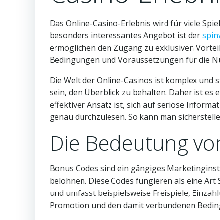
Das Online-Casino-Erlebnis wird für viele Spie
besonders interessantes Angebot ist der
spin
ermöglichen den Zugang zu exklusiven Vorteile
Bedingungen und Voraussetzungen für die Nut
Die Welt der Online-Casinos ist komplex und
sein, den Überblick zu behalten. Daher ist es
effektiver Ansatz ist, sich auf seriöse Infor
genau durchzulesen. So kann man sicherstelle
Die Bedeutung vo
Bonus Codes sind ein gängiges Marketinginst
belohnen. Diese Codes fungieren als eine Art 
und umfasst beispielsweise Freispiele, Einza
Promotion und den damit verbundenen Bedin