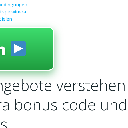
sbedingungen
i spinwinera
pielen
en
Angebote verstehen
ra bonus code und
is