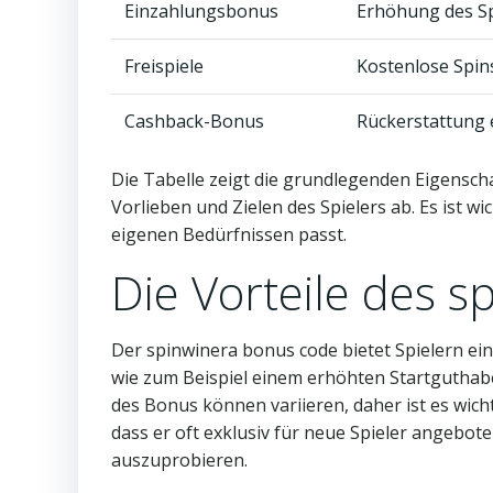
Einzahlungsbonus
Erhöhung des S
Freispiele
Kostenlose Spin
Cashback-Bonus
Rückerstattung e
Die Tabelle zeigt die grundlegenden Eigensch
Vorlieben und Zielen des Spielers ab. Es ist 
eigenen Bedürfnissen passt.
Die Vorteile des 
Der spinwinera bonus code bietet Spielern ein
wie zum Beispiel einem erhöhten Startguthabe
des Bonus können variieren, daher ist es wich
dass er oft exklusiv für neue Spieler angebot
auszuprobieren.