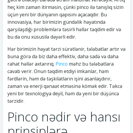
heç kim zaman itirməsin, çünki pinco ilə tanışlıq sizin
üçün yeni bir dünyanın qapısını açacaqdır. Bu
innovasiya, hər birimizin gündəlik həyatında
qarşılaşdığı problemlərə təsirli həllər təqdim edir və
bu da onu xüsusilə dəyərli edir.
Hər birimizin həyat tərzi sürətlənir, tələbatlar artır və
buna görə də biz daha effektiv, daha sadə və daha
rahat həllər axtarırıq.
Pinco
məhz bu tələbatlara
cavab verir. Onun təqdim etdiyi imkanlar, həm
fərdlərin, həm də təşkilatların işini asanlaşdırır,
zaman və enerji qənaət etməsinə kömək edir. Təkcə
yeni bir texnologiya deyil, həm də yeni bir düşüncə
tərzidir.
Pinco nədir və hansı
prinsiplərə