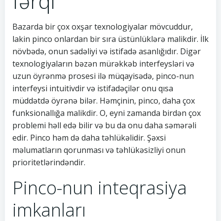
fərqi
Bazarda bir çox oxşar texnologiyalar mövcuddur,
lakin pinco onlardan bir sıra üstünlüklərə malikdir. İlk
növbədə, onun sadəliyi və istifadə asanlığıdır. Digər
texnologiyaların bəzən mürəkkəb interfeysləri və
uzun öyrənmə prosesi ilə müqayisədə, pinco-nun
interfeysi intuitivdir və istifadəçilər onu qısa
müddətdə öyrənə bilər. Həmçinin, pinco, daha çox
funksionallığa malikdir. O, eyni zamanda birdən çox
problemi həll edə bilir və bu da onu daha səmərəli
edir. Pinco həm də daha təhlükəlidir. Şəxsi
məlumatların qorunması və təhlükəsizliyi onun
prioritetlərindəndir.
Pinco-nun inteqrasiya
imkanları