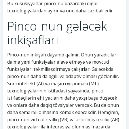
Bu xüsusiyyətlər pinco-nu bazardakı digər
texnologiyalardan ayırır və onu daha cazibəli edir.
Pinco-nun gələcək
inkişafları
Pinco-nun inkişafı dayanıb qalmır. Onun yaradıcıları
daima yeni funksiyalar əlavə etməyə və mövcud
funksiyaları təkmilləşdirməyə çalışırlar. Gələcəkdə
pinco-nun daha da ağıllı və adaptiv olması gözlənilir.
Süni intellekt (AI) və maşın öyrənməsi (ML)
texnologiyalarının istifadəsi sayəsində, pinco,
istifadəçilərin ehtiyaclarını daha yaxşı başa düşəcək
və onlara daha dəqiq tövsiyələr verəcək. Bu da onun
daha səmərəli olmasına kömək edəcəkdir. Həmçinin,
pinco-nun virtual reallıq (VR) və artırılmış reallıq (AR)
texnologiyaları ilə inteqrasiya olunması nəzərdə