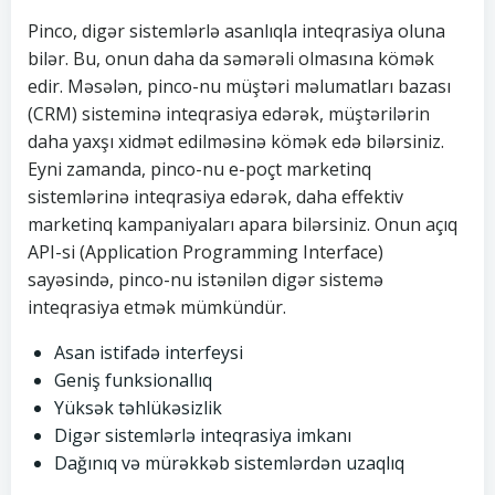
Pinco, digər sistemlərlə asanlıqla inteqrasiya oluna
bilər. Bu, onun daha da səmərəli olmasına kömək
edir. Məsələn, pinco-nu müştəri məlumatları bazası
(CRM) sisteminə inteqrasiya edərək, müştərilərin
daha yaxşı xidmət edilməsinə kömək edə bilərsiniz.
Eyni zamanda, pinco-nu e-poçt marketinq
sistemlərinə inteqrasiya edərək, daha effektiv
marketinq kampaniyaları apara bilərsiniz. Onun açıq
API-si (Application Programming Interface)
sayəsində, pinco-nu istənilən digər sistemə
inteqrasiya etmək mümkündür.
Asan istifadə interfeysi
Geniş funksionallıq
Yüksək təhlükəsizlik
Digər sistemlərlə inteqrasiya imkanı
Dağınıq və mürəkkəb sistemlərdən uzaqlıq