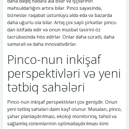
daha dəqiq hədəfə ala bilər və işçilərinin
məhsuldarlığını artırə bilər. Pinco sayəsində,
bizneslər rəqabət üstünlüyü əldə edə və bazarda
daha uğurlu ola bilər. Artıq çox saylı şirkətlər pinco-
dan istifadə edir və onun müsbət təsirini öz
təcrübəsində hiss edirlər. Onlar daha sürətli, daha
səmərəli və daha innovativdirlər.
Pinco-nun inkişaf
perspektivləri və yeni
tətbiq sahələri
Pinco-nun inkişaf perspektivləri çox genişdir. Onun
yeni tətbiq sahələri daim kəşf olunur. Məsələn, pinco,
şəhər planlaşdırılması, ekoloji monitorinq, təhsil və
sağlamlıq sistemlərinin optimallaşdırılması kimi