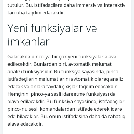
tutulur. Bu, istifadəçilərə daha immersiv və interaktiv
təcrübə təqdim edəcəkdir.
Yeni funksiyalar və
imkanlar
Gələcəkdə pinco-ya bir çox yeni funksiyalar əlavə
ediləcəkdir. Bunlardan biri, avtomatik məlumat
analizi funksiyasıdır. Bu funksiya sayəsində, pinco,
istifadəçilərin məlumatlarını avtomatik olaraq analiz
edəcək və onlara faydalı çıxışlar təqdim edəcəkdir.
Həmçinin, pinco-ya səsli idarəetmə funksiyası da
əlavə ediləcəkdir. Bu funksiya sayəsində, istifadəçilər
pinco-nu səsli komandalardan istifadə edərək idarə
edə biləcəklər. Bu, onun istifadəsinə daha da rahatlıq
əlavə edəcəkdir.