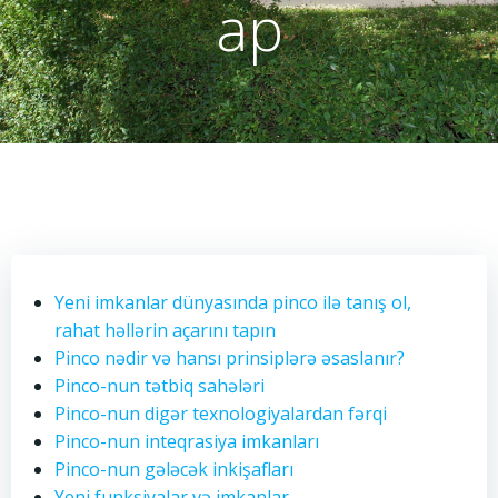
ap
Yeni imkanlar dünyasında pinco ilə tanış ol,
rahat həllərin açarını tapın
Pinco nədir və hansı prinsiplərə əsaslanır?
Pinco-nun tətbiq sahələri
Pinco-nun digər texnologiyalardan fərqi
Pinco-nun inteqrasiya imkanları
Pinco-nun gələcək inkişafları
Yeni funksiyalar və imkanlar