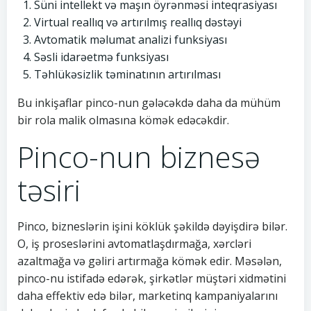
Süni intellekt və maşın öyrənməsi inteqrasiyası
Virtual reallıq və artırılmış reallıq dəstəyi
Avtomatik məlumat analizi funksiyası
Səsli idarəetmə funksiyası
Təhlükəsizlik təminatının artırılması
Bu inkişaflar pinco-nun gələcəkdə daha da mühüm
bir rola malik olmasına kömək edəcəkdir.
Pinco-nun biznesə
təsiri
Pinco, bizneslərin işini köklük şəkildə dəyişdirə bilər.
O, iş proseslərini avtomatlaşdırmağa, xərcləri
azaltmağa və gəliri artırmağa kömək edir. Məsələn,
pinco-nu istifadə edərək, şirkətlər müştəri xidmətini
daha effektiv edə bilər, marketinq kampaniyalarını