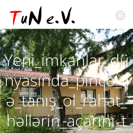
Yeni_imkanlar_dü
nyasında_pinco_il
ə_tanış_ol_rahat_
həllərin_açarını_t