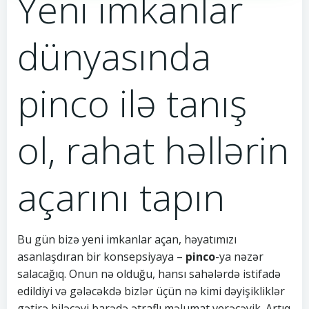
Yeni imkanlar
dünyasında
pinco ilə tanış
ol, rahat həllərin
açarını tapın
Bu gün bizə yeni imkanlar açan, həyatımızı
asanlaşdıran bir konsepsiyaya –
pinco
-ya nəzər
salacağıq. Onun nə olduğu, hansı sahələrdə istifadə
edildiyi və gələcəkdə bizlər üçün nə kimi dəyişikliklər
gətirə biləcəyi barədə ətraflı məlumat verəcəyik. Artıq