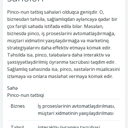
Pinco-nun tətbiq sahələri olduqca genişdir. O,
biznesdən təhsilə, sağlamlıqdan əyləncəyə qədər bir
çox fərqli sahədə istifadə edilə bilər. Məsələn,
biznesdə pinco, iş proseslərini avtomatlaşdırmağa,
müştəri xidmətini yaxşılaşdırmağa və marketinq
strategiyalarını daha effektiv etməyə kömək edir.
Təhsildə isə, pinco, tələbələrə daha interaktiv və
şəxsiyyətləşdirilmiş öyrənmə təcrübəsi təqdim edir.
Sağlamlıq sahəsində isə, pinco, xəstələrin müalicəsini
izləməyə və onlara məsləhət verməyə kömək edir.
Sahə
Pinco-nun tətbiqi
Biznes
İş proseslərinin avtomatlaşdırılması,
müştəri xidmətinin yaxşılaşdırılması
Təhsil
Interaktiv öyrənmə təcrübəsi,