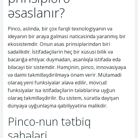
əsaslanır?
Pinco, əslində, bir çox fərqli texnologiyanın və
ideyanın bir araya gəlməsi nəticəsində yaranmış bir
ekosistemdir. Onun əsas prinsiplərindən biri
sadəlikdir. İstifadəçilərin heç bir xüsusi bilik və
bacarığa ehtiyac duymadan, asanlıqla istifadə edə
biləcəyi bir sistemdir. Həmçinin, pinco, innovasiyaya
və daimi təkmilləşdirilməyə önəm verir. Mütəmadi
olaraq yeni funksiyalar əlavə edilir, mövcud
funksiyalar isə istifadəçilərin tələblərinə uyğun
olaraq təkmilləşdirilir. Bu sistem, sürətlə dəyişən
dünyaya uyğunlaşma qabiliyyətinə malikdir.
Pinco-nun tətbiq
sahələri