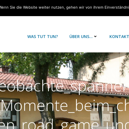
Wenn Sie die Website weiter nutzen, gehen wir von ihrem Einverständn
WAS TUT TUN?
ÜBER UNS…
KONTAK
eobachte_spanne
_Momente_beim_ch
en_road_game_un