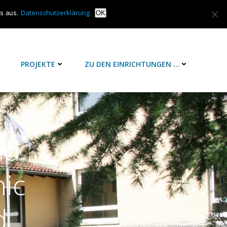
Datenschutzerklärung
is aus.
OK
T
PROJEKTE
ZU DEN EINRICHTUNGEN …
nd
ic
d_