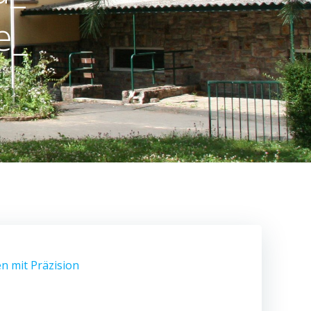
e_
n mit Präzision