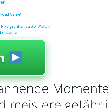
gen
n Road Game"
 Pixelgrafiken zu 3D-Welten
lkonzepte
en
annende Momente 
 meistere gefährl