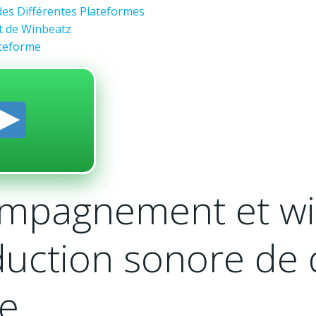
 des Différentes Plateformes
nt de Winbeatz
ateforme
ompagnement et wi
uction sonore de 
le