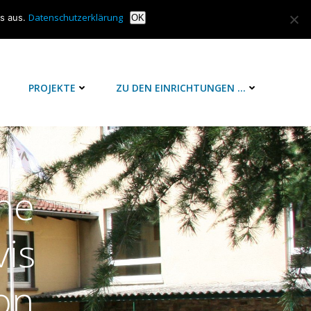
Datenschutzerklärung
is aus.
OK
T
PROJEKTE
ZU DEN EINRICHTUNGEN …
ne
is
on