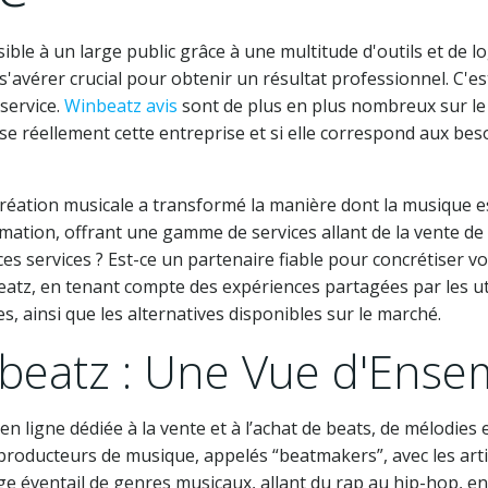
ible à un large public grâce à une multitude d'outils et de lo
érer crucial pour obtenir un résultat professionnel. C'est 
service.
Winbeatz avis
sont de plus en plus nombreux sur le w
réellement cette entreprise et si elle correspond aux beso
création musicale a transformé la manière dont la musique e
tion, offrant une gamme de services allant de la vente de be
 ces services ? Est-ce un partenaire fiable pour concrétiser 
atz, en tenant compte des expériences partagées par les uti
s, ainsi que les alternatives disponibles sur le marché.
beatz : Une Vue d'Ense
ligne dédiée à la vente et à l’achat de beats, de mélodies 
s producteurs de musique, appelés “beatmakers”, avec les ar
 éventail de genres musicaux, allant du rap au hip-hop, en p