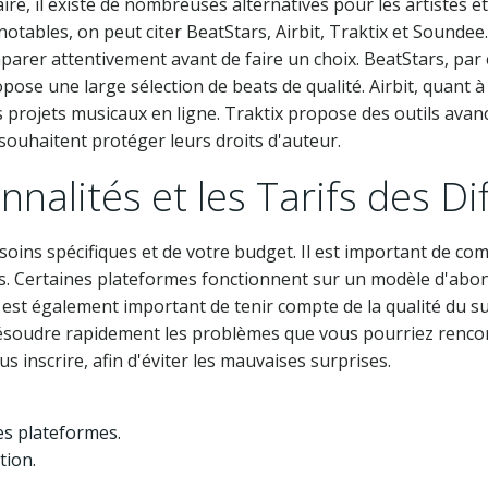
e, il existe de nombreuses alternatives pour les artistes et
 notables, on peut citer BeatStars, Airbit, Traktix et Soun
omparer attentivement avant de faire un choix. BeatStars, pa
se une large sélection de beats de qualité. Airbit, quant à e
 projets musicaux en ligne. Traktix propose des outils avancé
 souhaitent protéger leurs droits d'auteur.
nalités et les Tarifs des D
oins spécifiques et de votre budget. Il est important de co
iés. Certaines plateformes fonctionnent sur un modèle d'ab
 est également important de tenir compte de la qualité du s
résoudre rapidement les problèmes que vous pourriez rencont
s inscrire, afin d'éviter les mauvaises surprises.
es plateformes.
tion.