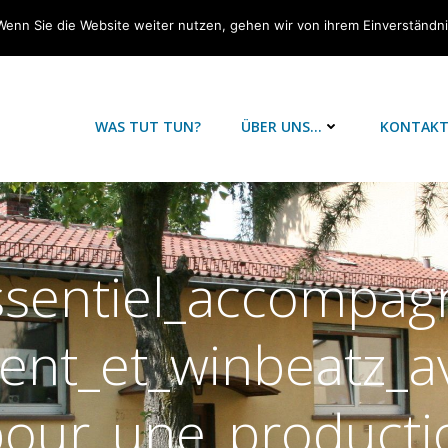
Wenn Sie die Website weiter nutzen, gehen wir von ihrem Einverständn
WAS TUT TUN?
ÜBER UNS…
KONTAK
ssentiel_accompag
ent_et_winbeatz_av
pour_une_producti