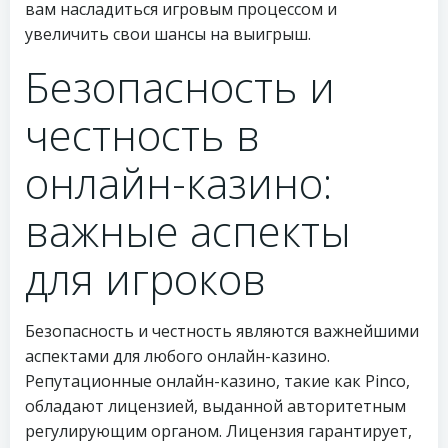
вам насладиться игровым процессом и
увеличить свои шансы на выигрыш.
Безопасность и
честность в
онлайн-казино:
важные аспекты
для игроков
Безопасность и честность являются важнейшими
аспектами для любого онлайн-казино.
Репутационные онлайн-казино, такие как Pinco,
обладают лицензией, выданной авторитетным
регулирующим органом. Лицензия гарантирует,