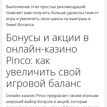
Выполнение этих простых рекомендаций
поможет вам получить больше удовольствия от
игры и увеличить свои шансы на выигрыш в
Sweet Bonanza.
Бонусы и акции в
онлайн-казино
Pinco: как
увеличить свой
игровой баланс
Онлайн-казино Pinco предлагает своим игрокам
широкий выбор бонусов и акций, которые