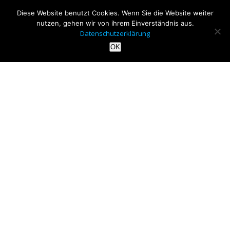
Diese Website benutzt Cookies. Wenn Sie die Website weiter
nutzen, gehen wir von ihrem Einverständnis aus.
Datenschutzerklärung
OK