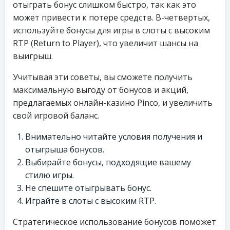
отыграть бонус слишком быстро, так как это
может привести к потере средств. В-четвертых,
используйте бонусы для игры в слоты с высоким
RTP (Return to Player), что увеличит шансы на
выигрыш.
Учитывая эти советы, вы сможете получить
максимальную выгоду от бонусов и акций,
предлагаемых онлайн-казино Pinco, и увеличить
свой игровой баланс.
Внимательно читайте условия получения и
отыгрыша бонусов.
Выбирайте бонусы, подходящие вашему
стилю игры.
Не спешите отыгрывать бонус.
Играйте в слоты с высоким RTP.
Стратегическое использование бонусов поможет