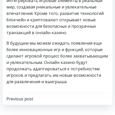
интегрировать игровые элементы в реальный
мир, создавая уникальные и увлекательные
впечатления. Кроме того, развитие технологий
блокчейн и криптовалют открывает новые
возможности для безопасных и прозрачных
транзакций в онлайн-казино.
В будущем мы можем ожидать появления еще
более инновационных игр и функций, которые
сделают игровой процесс более захватывающим
и увлекательным. Онлайн-казино будут
продолжать адаптироваться к потребностям
игроков и предлагать им новые возможности
для развлечения и выигрыша.
Previous post