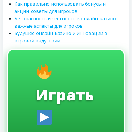
Как правильно использовать бонусы и
акции: советы для игроков
Безопасность и честность в онлайн-казино:
важные аспекты для игроков
Будущее онлайн-казино и инновации в
игровой индустрии
Играть