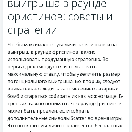
выигрыша в раунде
фриспинов: советы и
стратегии
Чтобы максимально увеличить свои шансы на
выигрыш в раунде фриспинов, важно
использовать продуманную стратегию. Во-
первых, рекомендуется использовать
максимальную ставку, чтобы увеличить размер
потенциального выигрыша. Во-вторых, следует
внимательно следить за появлением сахарных
бомб и стараться собирать их как можно чаще. В-
третьих, важно понимать, что раунд фриспинов
может быть продлен, если собрать
дополнительные символы Scatter во время игры.
Это позволит увеличить количество бесплатных