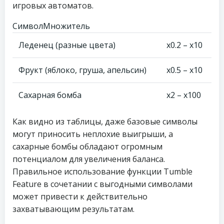
игровых автоматов.
СимволМножитель
Леденец (разные цвета)
x0.2 – x10
Фрукт (яблоко, груша, апельсин)
x0.5 – x10
Сахарная бомба
x2 – x100
Как видно из таблицы, даже базовые символы
могут приносить неплохие выигрыши, а
сахарные бомбы обладают огромным
потенциалом для увеличения баланса.
Правильное использование функции Tumble
Feature в сочетании с выгодными символами
может привести к действительно
захватывающим результатам.