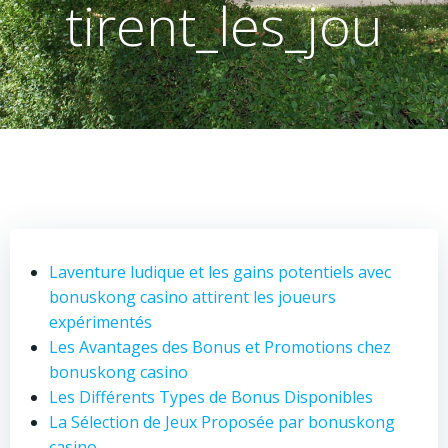
tirent_les_jou
Laventure ludique et les gains potentiels avec
bonuskong casino attirent les joueurs
expérimentés
Les Avantages des Bonus et Promotions chez
bonuskong casino
Les Différents Types de Bonus Disponibles
La Sélection de Jeux Proposée par bonuskong
casino