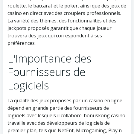
roulette, le baccarat et le poker, ainsi que des jeux de
casino en direct avec des croupiers professionnels.
La variété des thèmes, des fonctionnalités et des
jackpots proposés garantit que chaque joueur
trouvera des jeux qui correspondent à ses
préférences.
L'Importance des
Fournisseurs de
Logiciels
La qualité des jeux proposés par un casino en ligne
dépend en grande partie des fournisseurs de
logiciels avec lesquels il collabore. bonuskong casino
travaille avec des développeurs de logiciels de
premier plan, tels que NetEnt, Microgaming, Play'n