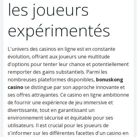
les joueurs
expérimentés
L'univers des casinos en ligne est en constante
évolution, offrant aux joueurs une multitude
d'options pour tenter leur chance et potentiellement
remporter des gains substantiels. Parmi les
nombreuses plateformes disponibles,
bonuskong
casino
se distingue par son approche innovante et
ses offres attrayantes. Ce casino en ligne ambitionne
de fournir une expérience de jeu immersive et
divertissante, tout en garantissant un
environnement sécurisé et équitable pour ses
utilisateurs. Il est crucial pour les joueurs de
s'informer sur les différentes facettes d'un casino en