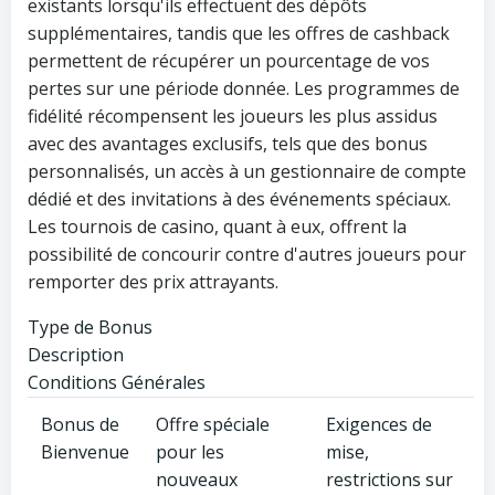
existants lorsqu'ils effectuent des dépôts
supplémentaires, tandis que les offres de cashback
permettent de récupérer un pourcentage de vos
pertes sur une période donnée. Les programmes de
fidélité récompensent les joueurs les plus assidus
avec des avantages exclusifs, tels que des bonus
personnalisés, un accès à un gestionnaire de compte
dédié et des invitations à des événements spéciaux.
Les tournois de casino, quant à eux, offrent la
possibilité de concourir contre d'autres joueurs pour
remporter des prix attrayants.
Type de Bonus
Description
Conditions Générales
Bonus de
Offre spéciale
Exigences de
Bienvenue
pour les
mise,
nouveaux
restrictions sur