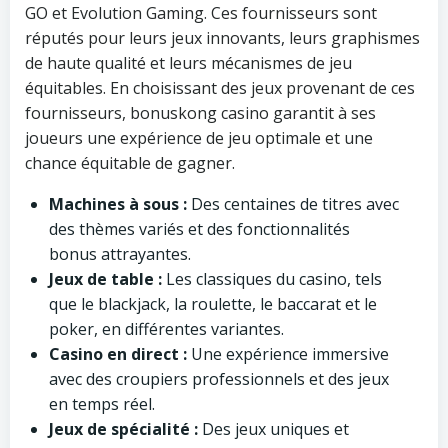
GO et Evolution Gaming. Ces fournisseurs sont
réputés pour leurs jeux innovants, leurs graphismes
de haute qualité et leurs mécanismes de jeu
équitables. En choisissant des jeux provenant de ces
fournisseurs, bonuskong casino garantit à ses
joueurs une expérience de jeu optimale et une
chance équitable de gagner.
Machines à sous :
Des centaines de titres avec
des thèmes variés et des fonctionnalités
bonus attrayantes.
Jeux de table :
Les classiques du casino, tels
que le blackjack, la roulette, le baccarat et le
poker, en différentes variantes.
Casino en direct :
Une expérience immersive
avec des croupiers professionnels et des jeux
en temps réel.
Jeux de spécialité :
Des jeux uniques et