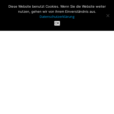
Diese Website benutzt Cookies. Wenn Sie die Website weiter
nutzen, gehen wir von ihrem Einverständnis aus.
Datenschutzerklärung
OK