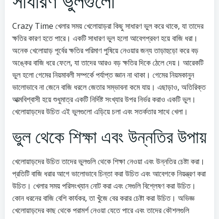
সাধারণ ভুলগুলো
Crazy Time খেলার সময় খেলোয়াড়রা কিছু সাধারণ ভুল করে থাকে, যা তাদের
ক্ষতির কারণ হতে পারে। একটি সাধারণ ভুল হলো আবেগপ্রবণ হয়ে বাজি ধরা।
অনেক খেলোয়াড় পূর্বের ক্ষতির পরিমাণ পুষিয়ে নেওয়ার জন্য তাড়াহুড়ো করে বড়
অঙ্কের বাজি ধরে ফেলে, যা তাদের আরও বড় ক্ষতির দিকে ঠেলে দেয়। আরেকটি
ভুল হলো গেমের নিয়মাবলী সম্পর্কে পর্যাপ্ত জ্ঞান না থাকা। গেমের নিয়মকানুন
ভালোভাবে না জেনে বাজি ধরলে জেতার সম্ভাবনা কমে যায়। এছাড়াও, অতিরিক্ত
আত্মবিশ্বাসী হয়ে শুধুমাত্র একটি নির্দিষ্ট সংখ্যার উপর নির্ভর করাও একটি ভুল।
খেলোয়াড়দের উচিত এই ভুলগুলো এড়িয়ে চলা এবং সতর্কতার সাথে খেলা।
ভুল থেকে শিক্ষা এবং উন্নতির উপায়
খেলোয়াড়দের উচিত তাদের ভুলগুলি থেকে শিক্ষা নেওয়া এবং উন্নতির চেষ্টা করা।
প্রতিটি বাজি ধরার আগে ভালোভাবে চিন্তা করা উচিত এবং আবেগকে নিয়ন্ত্রণ করা
উচিত। খেলার সময় পরিসংখ্যান নোট করা এবং সেগুলি বিশ্লেষণ করা উচিত।
কোন ধরনের বাজি বেশি কার্যকর, তা খুঁজে বের করার চেষ্টা করা উচিত। অভিজ্ঞ
খেলোয়াড়দের কাছ থেকে পরামর্শ নেওয়া যেতে পারে এবং তাদের কৌশলগুলি