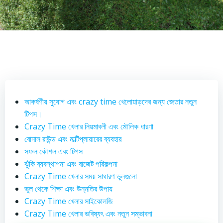
আকর্ষণীয় সুযোগ এবং crazy time খেলোয়াড়দের জন্য জেতার নতুন
টিপস।
Crazy Time খেলার নিয়মাবলী এবং মৌলিক ধারণা
বোনাস রাউন্ড এবং মাল্টিপ্লায়ারের ব্যবহার
সফল কৌশল এবং টিপস
ঝুঁকি ব্যবস্থাপনা এবং বাজেট পরিকল্পনা
Crazy Time খেলার সময় সাধারণ ভুলগুলো
ভুল থেকে শিক্ষা এবং উন্নতির উপায়
Crazy Time খেলার সাইকোলজি
Crazy Time খেলার ভবিষ্যৎ এবং নতুন সম্ভাবনা