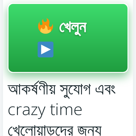
খেলুন
আকর্ষণীয় সুযোগ এবং
crazy time
খেলোয়াড়দের জন্য