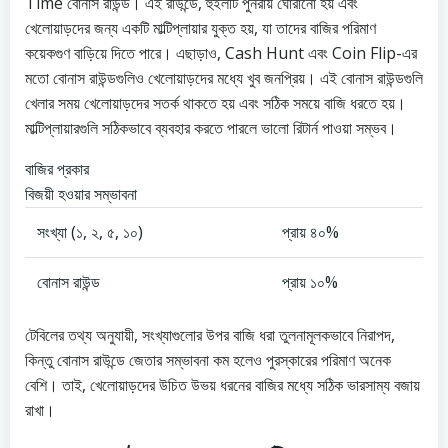
Time বোনাস রাউন্ড। এই রাউন্ডে, হুইলটি পুনরায় ঘোরানো হয় এবং
খেলোয়াড়দের জন্য একটি মাল্টিপ্লায়ার যুক্ত হয়, যা তাদের বাজির পরিমাণ
কয়েকগুণ বাড়িয়ে দিতে পারে। এছাড়াও, Cash Hunt এবং Coin Flip-এর
মতো বোনাস রাউন্ডগুলিও খেলোয়াড়দের মধ্যে খুব জনপ্রিয়। এই বোনাস রাউন্ডগুলি
খেলার সময় খেলোয়াড়দের সতর্ক থাকতে হয় এবং সঠিক সময়ে বাজি ধরতে হয়।
মাল্টিপ্লায়ারগুলি সঠিকভাবে ব্যবহার করতে পারলে ভালো রিটার্ন পাওয়া সম্ভব।
বাজির প্রকার
বিজয়ী হওয়ার সম্ভাবনা
সংখ্যা (১, ২, ৫, ১০)
প্রায় ৪০%
বোনাস রাউন্ড
প্রায় ১০%
টেবিলের তথ্য অনুযায়ী, সংখ্যাগুলোর উপর বাজি ধরা তুলনামূলকভাবে নিরাপদ,
কিন্তু বোনাস রাউন্ডে জেতার সম্ভাবনা কম হলেও পুরস্কারের পরিমাণ অনেক
বেশি। তাই, খেলোয়াড়দের উচিত উভয় ধরনের বাজির মধ্যে সঠিক ভারসাম্য বজায়
রাখা।