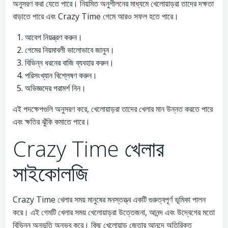
অনুসরণ করা যেতে পারে। নিয়মিত অনুশীলনের মাধ্যমে খেলোয়াড়রা তাদের দক্ষতা
বাড়াতে পারে এবং Crazy Time গেমে আরও সফল হতে পারে।
আবেগ নিয়ন্ত্রণ করুন।
গেমের নিয়মাবলী ভালোভাবে জানুন।
বিভিন্ন ধরনের বাজি ব্যবহার করুন।
পরিসংখ্যান বিশ্লেষণ করুন।
অভিজ্ঞদের পরামর্শ নিন।
এই পদক্ষেপগুলি অনুসরণ করে, খেলোয়াড়রা তাদের খেলার মান উন্নত করতে পারে
এবং ক্ষতির ঝুঁকি কমাতে পারে।
Crazy Time খেলার
সাইকোলজি
Crazy Time খেলার সময় মানুষের মনস্তত্ত্ব একটি গুরুত্বপূর্ণ ভূমিকা পালন
করে। এই গেমটি খেলার সময় খেলোয়াড়রা উত্তেজনা, আনন্দ এবং উদ্বেগের মতো
বিভিন্ন অনুভূতি অনুভব করে। কিছু খেলোয়াড় জেতার আনন্দে অতিরিক্ত