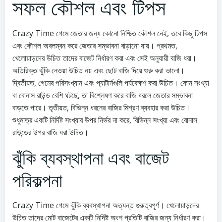
সফল কৌশল এবং টিপস
Crazy Time গেমে জেতার জন্য কোনো নিশ্চিত কৌশল নেই, তবে কিছু টিপস
এবং কৌশল অবলম্বন করে জেতার সম্ভাবনা বাড়ানো যায়। প্রথমত,
খেলোয়াড়দের উচিত তাদের বাজেট নির্ধারণ করা এবং সেই অনুযায়ী বাজি ধরা।
অতিরিক্ত ঝুঁকি নেওয়া উচিত নয় এবং ছোট বাজি দিয়ে শুরু করা ভালো।
দ্বিতীয়ত, গেমের পরিসংখ্যান এবং প্যাটার্নগুলি পর্যবেক্ষণ করা উচিত। কোন সংখ্যা
বা বোনাস রাউন্ড বেশি ঘটছে, তা বিশ্লেষণ করে বাজি ধরলে জেতার সম্ভাবনা
বাড়তে পারে। তৃতীয়ত, বিভিন্ন ধরনের বাজির মিশ্রণ ব্যবহার করা উচিত।
শুধুমাত্র একটি নির্দিষ্ট সংখ্যার উপর নির্ভর না করে, বিভিন্ন সংখ্যা এবং বোনাস
রাউন্ডের উপর বাজি ধরা উচিত।
ঝুঁকি ব্যবস্থাপনা এবং বাজেট
পরিকল্পনা
Crazy Time গেমে ঝুঁকি ব্যবস্থাপনা অত্যন্ত গুরুত্বপূর্ণ। খেলোয়াড়দের
উচিত তাদের মোট বাজেটের একটি নির্দিষ্ট অংশ প্রতিটি বাজির জন্য নির্ধারণ করা।