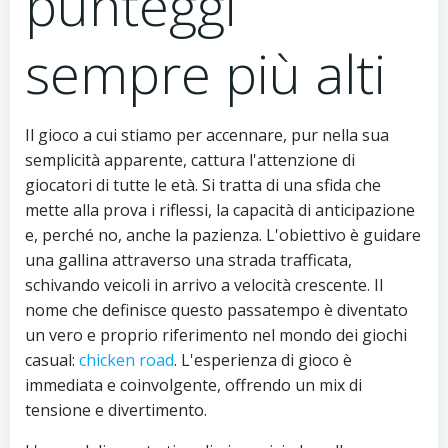
punteggi
sempre più alti
Il gioco a cui stiamo per accennare, pur nella sua
semplicità apparente, cattura l'attenzione di
giocatori di tutte le età. Si tratta di una sfida che
mette alla prova i riflessi, la capacità di anticipazione
e, perché no, anche la pazienza. L'obiettivo è guidare
una gallina attraverso una strada trafficata,
schivando veicoli in arrivo a velocità crescente. Il
nome che definisce questo passatempo è diventato
un vero e proprio riferimento nel mondo dei giochi
casual:
chicken road
. L'esperienza di gioco è
immediata e coinvolgente, offrendo un mix di
tensione e divertimento.