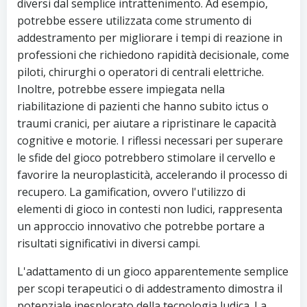
diversi dal semplice intrattenimento. Ad esempio,
potrebbe essere utilizzata come strumento di
addestramento per migliorare i tempi di reazione in
professioni che richiedono rapidità decisionale, come
piloti, chirurghi o operatori di centrali elettriche.
Inoltre, potrebbe essere impiegata nella
riabilitazione di pazienti che hanno subito ictus o
traumi cranici, per aiutare a ripristinare le capacità
cognitive e motorie. I riflessi necessari per superare
le sfide del gioco potrebbero stimolare il cervello e
favorire la neuroplasticità, accelerando il processo di
recupero. La gamification, ovvero l'utilizzo di
elementi di gioco in contesti non ludici, rappresenta
un approccio innovativo che potrebbe portare a
risultati significativi in diversi campi.
L'adattamento di un gioco apparentemente semplice
per scopi terapeutici o di addestramento dimostra il
potenziale inesplorato della tecnologia ludica. La