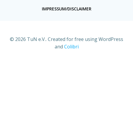
IMPRESSUM/DISCLAIMER
© 2026 TuN e.V.. Created for free using WordPress
and
Colibri