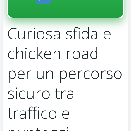
Curiosa sfida e
chicken road
per un percorso
sicuro tra
traffico e