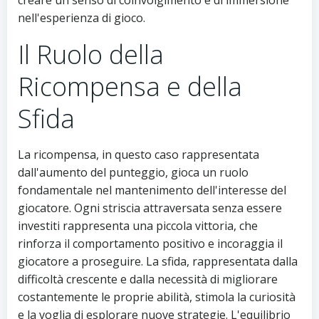
nell'esperienza di gioco.
Il Ruolo della
Ricompensa e della
Sfida
La ricompensa, in questo caso rappresentata
dall'aumento del punteggio, gioca un ruolo
fondamentale nel mantenimento dell'interesse del
giocatore. Ogni striscia attraversata senza essere
investiti rappresenta una piccola vittoria, che
rinforza il comportamento positivo e incoraggia il
giocatore a proseguire. La sfida, rappresentata dalla
difficoltà crescente e dalla necessità di migliorare
costantemente le proprie abilità, stimola la curiosità
e la voglia di esplorare nuove strategie. L'equilibrio