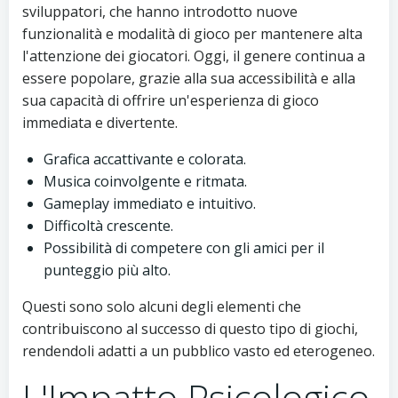
sviluppatori, che hanno introdotto nuove
funzionalità e modalità di gioco per mantenere alta
l'attenzione dei giocatori. Oggi, il genere continua a
essere popolare, grazie alla sua accessibilità e alla
sua capacità di offrire un'esperienza di gioco
immediata e divertente.
Grafica accattivante e colorata.
Musica coinvolgente e ritmata.
Gameplay immediato e intuitivo.
Difficoltà crescente.
Possibilità di competere con gli amici per il
punteggio più alto.
Questi sono solo alcuni degli elementi che
contribuiscono al successo di questo tipo di giochi,
rendendoli adatti a un pubblico vasto ed eterogeneo.
L'Impatto Psicologico