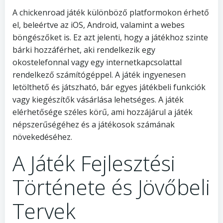
A chickenroad játék különböző platformokon érhető
el, beleértve az iOS, Android, valamint a webes
böngészőket is. Ez azt jelenti, hogy a játékhoz szinte
bárki hozzáférhet, aki rendelkezik egy
okostelefonnal vagy egy internetkapcsolattal
rendelkező számítógéppel. A játék ingyenesen
letölthető és játszható, bár egyes játékbeli funkciók
vagy kiegészítők vásárlása lehetséges. A játék
elérhetősége széles körű, ami hozzájárul a játék
népszerűségéhez és a játékosok számának
növekedéséhez.
A Játék Fejlesztési
Története és Jövőbeli
Tervek