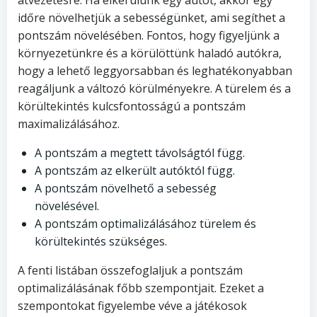
időre növelhetjük a sebességünket, ami segíthet a
pontszám növelésében. Fontos, hogy figyeljünk a
környezetünkre és a körülöttünk haladó autókra,
hogy a lehető leggyorsabban és leghatékonyabban
reagáljunk a változó körülményekre. A türelem és a
körültekintés kulcsfontosságú a pontszám
maximalizálásához.
A pontszám a megtett távolságtól függ.
A pontszám az elkerült autóktól függ.
A pontszám növelhető a sebesség
növelésével.
A pontszám optimalizálásához türelem és
körültekintés szükséges.
A fenti listában összefoglaljuk a pontszám
optimalizálásának főbb szempontjait. Ezeket a
szempontokat figyelembe véve a játékosok