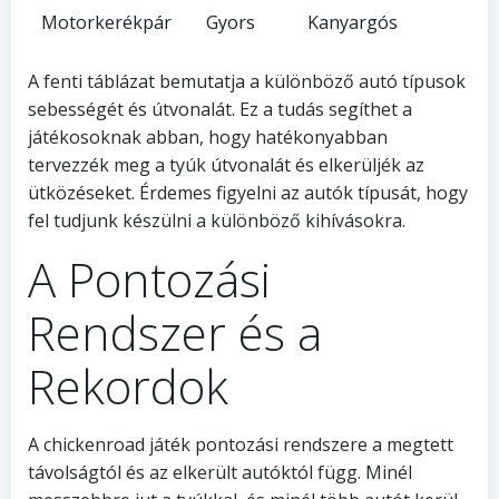
Motorkerékpár
Gyors
Kanyargós
A fenti táblázat bemutatja a különböző autó típusok
sebességét és útvonalát. Ez a tudás segíthet a
játékosoknak abban, hogy hatékonyabban
tervezzék meg a tyúk útvonalát és elkerüljék az
ütközéseket. Érdemes figyelni az autók típusát, hogy
fel tudjunk készülni a különböző kihívásokra.
A Pontozási
Rendszer és a
Rekordok
A chickenroad játék pontozási rendszere a megtett
távolságtól és az elkerült autóktól függ. Minél