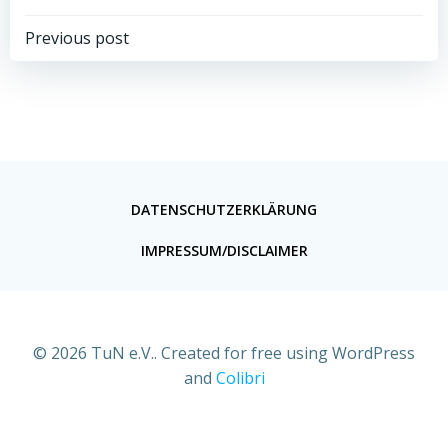
Previous post
DATENSCHUTZERKLÄRUNG
IMPRESSUM/DISCLAIMER
© 2026 TuN e.V.. Created for free using WordPress
and
Colibri