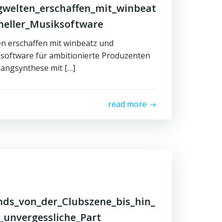
gwelten_erschaffen_mit_winbeat
neller_Musiksoftware
en erschaffen mit winbeatz und
ksoftware für ambitionierte Produzenten
langsynthese mit […]
read more
ds_von_der_Clubszene_bis_hin_
_unvergessliche_Part