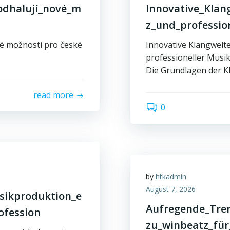
odhalují_nové_m
Innovative_Klan
z_und_professio
vé možnosti pro české
Innovative Klangwelt
professioneller Musi
Die Grundlagen der K
read more
0
by
htkadmin
August 7, 2026
sikproduktion_e
Aufregende_Tren
ofession
zu_winbeatz_für