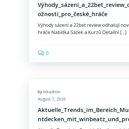
Výhody_sázení_a_22bet_review_
ožnosti_pro_české_hráče
Výhody sázení a 22bet review odhalují no
hráče Nabídka Sázek a Kurzů Detailní […]
0
by
htkadmin
August 7, 2026
Aktuelle_Trends_im_Bereich_Mu
ntdecken_mit_winbeatz_und_pr