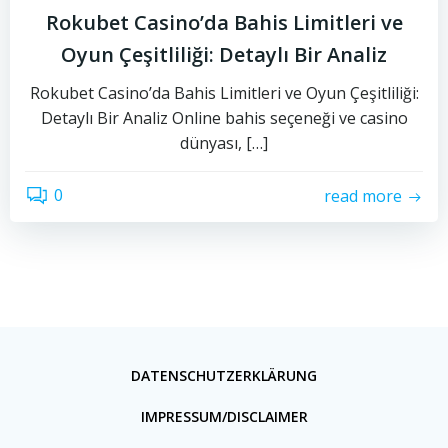
Rokubet Casino’da Bahis Limitleri ve
Oyun Çeşitliliği: Detaylı Bir Analiz
Rokubet Casino’da Bahis Limitleri ve Oyun Çeşitliliği:
Detaylı Bir Analiz Online bahis seçeneği ve casino
dünyası, […]
0
read more
DATENSCHUTZERKLÄRUNG
IMPRESSUM/DISCLAIMER