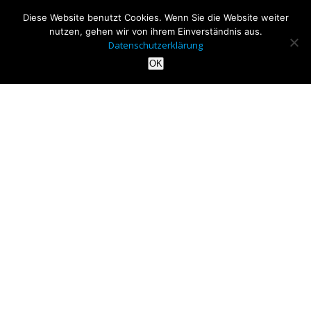
Diese Website benutzt Cookies. Wenn Sie die Website weiter
nutzen, gehen wir von ihrem Einverständnis aus.
Datenschutzerklärung
OK